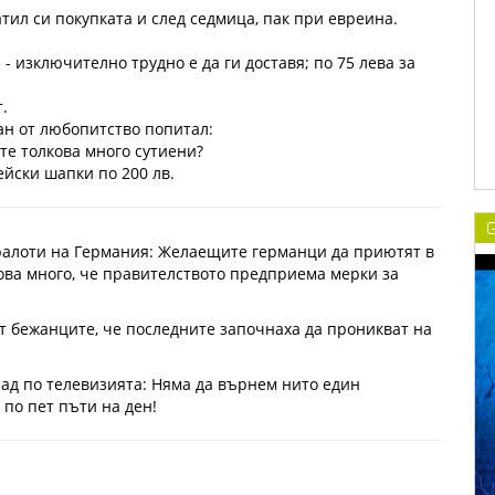
тил си покупката и след седмица, пак при евреина.
 - изключително трудно е да ги доставя; по 75 лева за
.
ан от любопитство попитал:
ите толкова много сутиени?
ейски шапки по 200 лв.
алоти на Германия: Желаещите германци да приютят в
ова много, че правителството предприема мерки за
т бежанците, че последните започнаха да проникват на
д по телевизията: Няма да върнем нито един
 по пет пъти на ден!