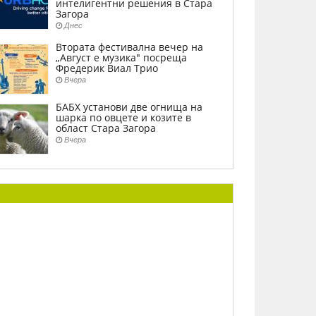
интелигентни решения в Стара
Загора
Днес
Втората фестивална вечер на
„Август е музика" посреща
Фредерик Виал Трио
Вчера
БАБХ установи две огнища на
шарка по овцете и козите в
област Стара Загора
Вчера