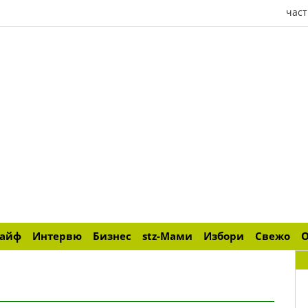
част
лайф
Интервю
Бизнес
stz-Мами
Избори
Свежо