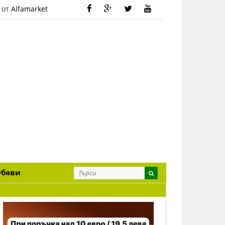
 от
Alfamarket
Обяви