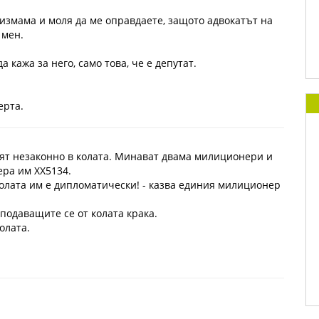
измама и моля да ме оправдаете, защото адвокатът на
 мен.
 кажа за него, само това, че е депутат.
ерта.
ят незаконно в колата. Минават двама милиционери и
ера им ХХ5134.
 колата им е дипломатически! - казва единия милиционер
 подаващите се от колата крака.
олата.