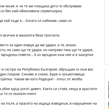
ични мъже и че те ми плащаха дето ги обслужвам
а си бях най-обикновена сервитьорка.
и кой къде е… Когато се набихме, сами си
о всички в махалата бяха трогнати.
ясто за един юмрук да ми удари, а тя, онази,
сто, не само ще те ударя, но направо така ще те ударя,
не мръднеш повече… А аз мръднах към нея и я захлупих
тя и сестри на Република България, обръщам се към вас
дин покрив. Синове и снахи. Буря и гръмотевици.
ипка. Чакам ви като Радецки! - oткъс от молба.
а убия едър рогат дивеч. Както си стоях, нещо в храстите
к то се оказало елен!
 на пътя, а прасето на ищеца изведнъж, в нарушение на