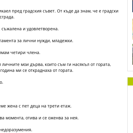
икаел пред градския съвет. От къде да знам, че е градски
сграда.
, съжалена и удовлетворена.
тамента за лични нужди, младежки.
 имам четири члена.
 личните мои дърва, които съм ги насякъл от гората,
 година ми се откраднаха от гората.
о.
еме жена с пет деца на трети етаж.
ва момента, отива и се оженва за нея.
 недоразумения.