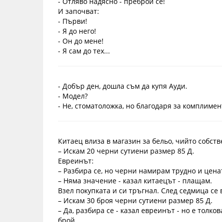
- Отляво надясно - преброй се!
И започват:
- Първи!
- Я до него!
- Он до мене!
- Я сам до тех...
- Добър ден, дошла съм да купя Ауди.
- Модел?
- Не, стоматоложка, но благодаря за комплиме
Китаец влиза в магазин за бельо, чийто собств
– Искам 20 черни сутиени размер 85 Д.
Евреинът:
– Разбира се, но черни намирам трудно и цена
– Няма значение - казал китаецът - плащам.
Взел покупката и си тръгнал. След седмица се
– Искам 30 броя черни сутиени размер 85 Д.
– Да, разбира се - казал евреинът - но е толко
брой.