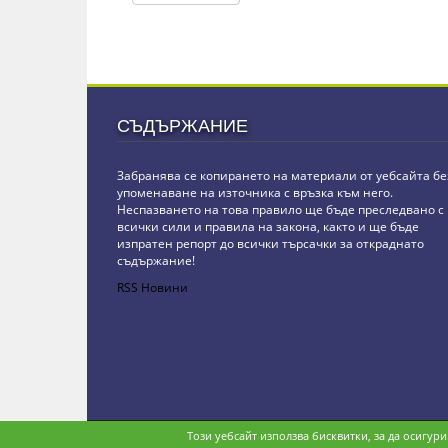
СЪДЪРЖАНИЕ
Забранява се копирането на материали от уебсайта бе
упоменаване на източника с връзка към него.
Неспазването на това правило ще бъде преследвано с
всички сили и правила на закона, както и ще бъде
изпратен репорт до всички търсачки за откраднато
съдържание!
RSS Новини
Copyright © stz24.com. Developed by
BPage CMS
.
Този уебсайт използва бисквитки, за да осигур