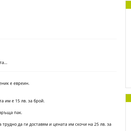
нта…
еник е евреин.
та им е
15 лв. за брой.
 връща пак.
ва трудно да ги доставям и цената им скочи на 25 лв. за