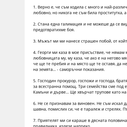
1. Верно е, че съм ходила с много и най-разл
любовно, но никога не съм била проститутка, 
2. Стана една галимация и не можеше да се вид
предотвратихме боя.
3. Мъжът ми ми нанесе страшен побой, от койт
4. Георги ми каза в мое присъствие, че нямам м
любовницата му, му каза, че ако е на негово мя
че ще те пребия и на място ще те оставя, да 
на земята… - саморъчни показания.
5. Господин прокурор, госпожи и господа, бра
за всестранна помощ. Три семейства сме под е
Камъни и дърве… Ще хвърчат трупове като на Ш
6. Не се признавам за виновен. Не съм искал д
шавна, помислих си, че е таралеж и стрелях. Пъ
7. Приятелят ми си караше в дясната половина
правилника, излезе напреко.