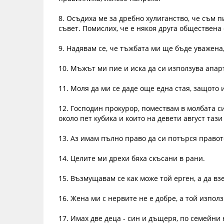
8. Осъдиха ме за дребно хулиганство, че съм п
съвет. Помислих, че е някоя друга обществена 
9. Надявам се, че тъжбата ми ще бъде уважена
10. Мъжът ми пие и иска да си използува апар
11. Моля да ми се даде още една стая, защото
12. Господин прокурор, помествам в молбата си
около пет кубика и които на девети август тази
13. Аз имам пълно право да си потърся правот
14. Целите ми дрехи бяха скъсани в рани.
15. Възмущавам се как може той ерген, а да вз
16. Жена ми с нервите не е добре, а той използ
17. Имах две деца - син и дъщеря, по семейни