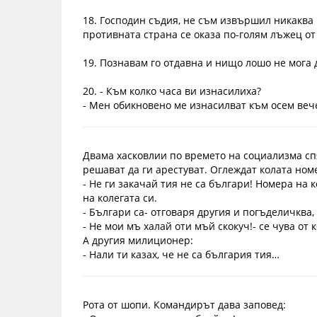
18. Господин съдия, не съм извършил никаква 
противната страна се оказа по-голям лъжец от
19. Познавам го отдавна и нищо лошо не мога да
20. - Към колко часа ви изнасилиха?
- Мен обикновено ме изнасилват към осем веч
Двама хасковлии по времето на социализма сп
решават да ги арестуват. Оглеждат колата ном
- Не ги закачай тия не са българи! Номера на
на колегата си.
- Българи са- отговаря другия и погъделичква,
- Не мои мъ халай оти мъй скокуч!- се чува от к
А другия милиционер:
- Нали ти казах, че не са българия тия…
Рота от шопи. Командирът дава заповед: