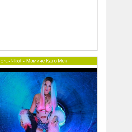
Gery-Nikol - Момиче Като Мен