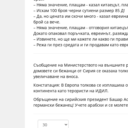
– Няма значение, плащам - казал китаецът, пла
– Искам 100 броя черни сутиени размер 85 Д!
– Да, но цената им скочи много - казал евреина
брой са вече.
– Няма значение, плащам - отговорил китаецът
Докато опаковал поръчката, евреинът, разяжд
– Извинете, но ще ми кажете ли какво ги прав
– Режа ги през средата и ги продавам като евр
Съобщение на Министерството на външните р
домовете си бежанци от Сирия се оказаха толк
увеличаване на вноса.
Констатация: В Европа толкова се изплашиха о
континента като терористи на ИДИЛ.
Обръщение на сирийския президент Башар Аса
германски бежанец! Учете арабски и се молете