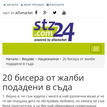
НАЧАЛО
МОЯТ ПРОФИЛ
КОНТАКТИ
част от
Alfamarket
Начало
>
Вицове
>
Национални
>
20 бисера от жалби
подадени в съда
20 бисера от жалби
подадени в съда
1. Верно е, че съм ходила с много и най-различни мъже и че
те ми плащаха дето ги обслужвам любовно, но никога не съм
била проститутка, а си бях най-обикновена сервитьорка.