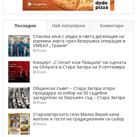
Последни
Най-популярни
Коментари
Спасиха мъж с рядка в света дисекация на
коремна аорта чрез безкръвна операция в
УМБАЛ „Тракия“
Вчера
Концерт „С почит към Пиацола“ на сцената
на Операта в Стара Загора на 9 септември
Вчера
Общински съвет – Стара Загора откри
процедура за избор на 50 съдебни
заседатели за Окръжен съд – Стара Загора
Вчера
Старозагорското село Малка Верея кани
жители и гости на традиционния си събор
Вчера