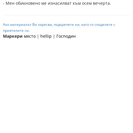
- Мен обикновено ме изнасилват към осем вечерта.
Ако материалът Ви харесва, подкрепете ни, като го споделете с
приятелите си.
Маркери
място
|
hellip
|
Господин