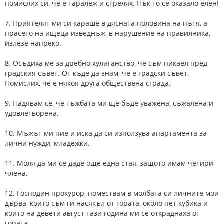
помислих си, че е таралеж и стрелях. Пък то се оказало елен!
7. Приятелят ми си караше в дясната половина на пътя, а
прасето на ищеца изведнъж, в нарушение на правилника,
излезе напреко.
8. Осъдиха ме за дребно хулиганство, че съм пикаел пред
градския съвет. От къде да знам, че е градски съвет.
Помислих, че е някоя друга обществена сграда.
9. Надявам се, че тъжбата ми ще бъде уважена, съжалена и
удовлетворена.
10. Мъжът ми пие и иска да си използува апартамента за
лични нужди, младежки.
11. Моля да ми се даде още една стая, защото имам четири
члена.
12. Господин прокурор, помествам в молбата си личните мои
дърва, които съм ги насякъл от гората, около пет кубика и
които на девети август тази година ми се откраднаха от
гората.