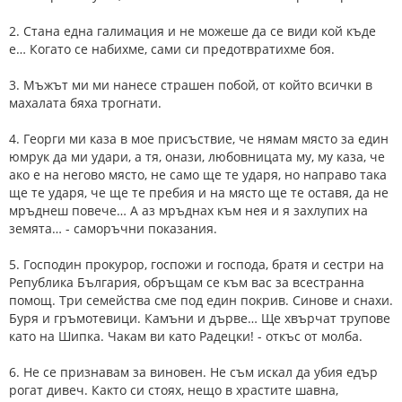
2. Стана една галимация и не можеше да се види кой къде
е… Когато се набихме, сами си предотвратихме боя.
3. Мъжът ми ми нанесе страшен побой, от който всички в
махалата бяха трогнати.
4. Георги ми каза в мое присъствие, че нямам място за един
юмрук да ми удари, а тя, онази, любовницата му, му каза, че
ако е на негово място, не само ще те ударя, но направо така
ще те ударя, че ще те пребия и на място ще те оставя, да не
мръднеш повече… А аз мръднах към нея и я захлупих на
земята… - саморъчни показания.
5. Господин прокурор, госпожи и господа, братя и сестри на
Република България, обръщам се към вас за всестранна
помощ. Три семейства сме под един покрив. Синове и снахи.
Буря и гръмотевици. Камъни и дърве… Ще хвърчат трупове
като на Шипка. Чакам ви като Радецки! - oткъс от молба.
6. Не се признавам за виновен. Не съм искал да убия едър
рогат дивеч. Както си стоях, нещо в храстите шавна,