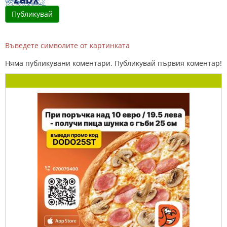
Въведете символите от картинката
Няма публикувани коментари. Публикувай първия коментар!