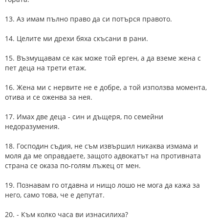
13. Аз имам пълно право да си потърся правото.
14. Целите ми дрехи бяха скъсани в рани.
15. Възмущавам се как може той ерген, а да вземе жена с
пет деца на трети етаж.
16. Жена ми с нервите не е добре, а той използва момента,
отива и се оженва за нея.
17. Имах две деца - син и дъщеря, по семейни
недоразумения.
18. Господин съдия, не съм извършил никаква измама и
моля да ме оправдаете, защото адвокатът на противната
страна се оказа по-голям лъжец от мен.
19. Познавам го отдавна и нищо лошо не мога да кажа за
него, само това, че е депутат.
20. - Към колко часа ви изнасилиха?