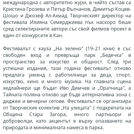
международна с авторитетно жури, в чийто състав са
Кристина Грозева и Петър Вълчанов, Димитър Коцев-
Шошо и Джозеф Ал-Ахмад. Творческият директор на
фестивала Илияна Семерджиева пък наскоро беше
сред селектираните автори със свой филмов проект в
един от конкурсите в Кан.
Фестивалът с кауза „На зелено" (19–21 юни) е със
свободен вход и превръща парк „Бедечка" в
пространство за изкуство и общност. След три
успешни издания, тази година фестивалът отново
предлага уикенд с работилници за деца, спорт,
изкуство, кино и много музика. На главната сцена
хедлайнери ще бъдат Иво Димчев и „Оратница", а
Тайната поляна отново ще бъде алтернативна зона с
диджеи и вечерни сетове. Фестивалът се организира
от Творческия колектив „На улицата" с подкрепата на
Община Стара Загора, много партньори и
доброволци, като акцентът е върху опазването на
природата и минималната намеса в парка.