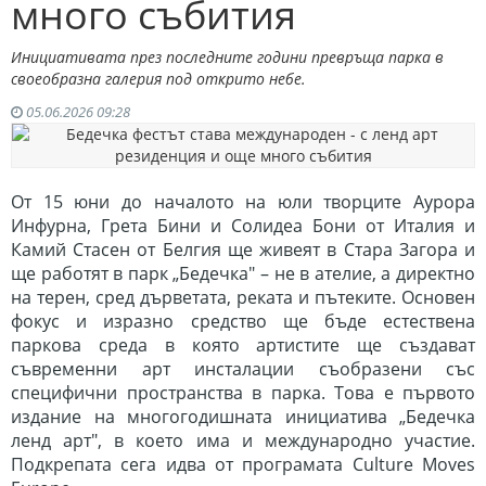
много събития
Инициативата през последните години превръща парка в
своеобразна галерия под открито небе.
05.06.2026 09:28
От 15 юни до началото на юли творците Аурора
Инфурна, Грета Бини и Солидеа Бони от Италия и
Камий Стасен от Белгия ще живеят в Стара Загора и
ще работят в парк „Бедечка" – не в ателие, а директно
на терен, сред дърветата, реката и пътеките. Основен
фокус и изразно средство ще бъде естествена
паркова среда в която артистите ще създават
съвременни арт инсталации съобразени със
специфични пространства в парка. Това е първото
издание на многогодишната инициатива „Бедечка
ленд арт", в което има и международно участие.
Подкрепата сега идва от програмата Culture Moves