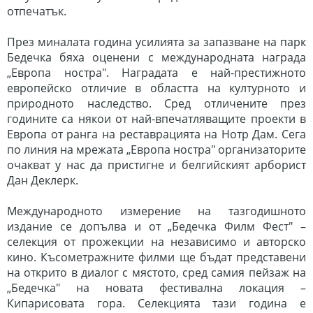
отпечатък.
През миналата година усилията за запазване на парк
Бедечка бяха оценени с международната награда
„Европа ностра". Наградата е най-престижното
европейско отличие в областта на културното и
природното наследство. Сред отличените през
годините са някои от най-впечатляващите проекти в
Европа от ранга на реставрацията на Нотр Дам. Сега
по линия на мрежата „Европа ностра" организаторите
очакват у нас да пристигне и белгийският арборист
Дан Деклерк.
Международното измерение на тазгодишното
издание се допълва и от „Бедечка Филм Фест" –
селекция от прожекции на независимо и авторско
кино. Късометражните филми ще бъдат представени
на открито в диалог с мястото, сред самия пейзаж на
„Бедечка" на новата фестивална локация –
Кипарисовата гора. Селекцията тази година е