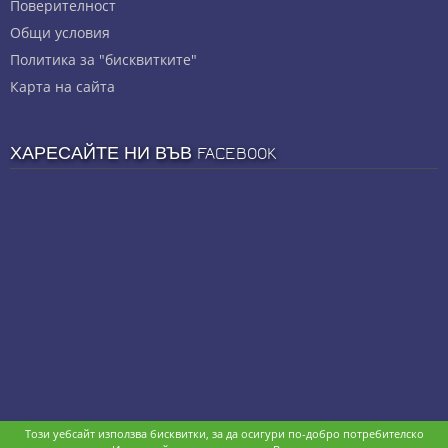
Πoвepитeлнocт
Общи условия
Политика за "бисквитките"
Карта на сайта
ХАРЕСАЙТЕ НИ ВЪВ FACEBOOK
Този уебсайт използва бисквитки, за да осигури по-добро потребителско
Copyright © stz24.com. Developed by
BPage CMS
.