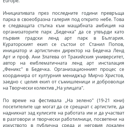
Europe.
Инициативата през последните години превръща
парка в своеобразна галерия под открито небе. Това
е следващата стъпка към мащабната амбиция на
организаторите парк „Бедечка" да се утвърди като
първия градски ленд арт парк в България.
Кураторският екип се състои от Станил Попов,
инициатор и артистичен директор на Бедечка Ленд
Арт и проф. Ани Златева от Тракийския университет,
автор на емблематичната ленд арт инсталация
„Феникс" в Бедечка. Организационният процес се
координира от културния мениджър Мирчо Христов,
заедно с целия екип от съмишленици и доброволци
на Творчески колектив „На улицата".
По време на фестивала „На зелено" (19-21 юни)
посетителите ще могат да се срещнат с артистите, да
надникнат зад кулисите на работата им и да участват
в разговори и творчески работилници, посветени на
изкуството в публична среда и неговия локален