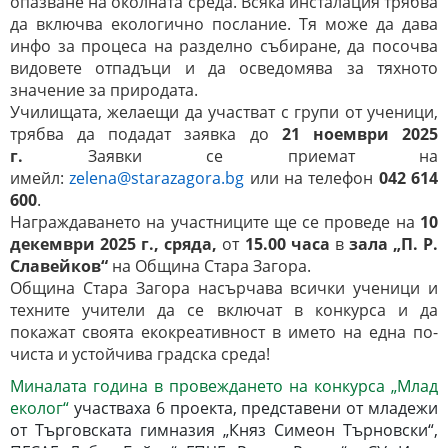
опазване на околната среда. Всяка инсталация трябва
да включва екологично послание. Тя може да дава
инфо за процеса на разделно събиране, да посочва
видовете отпадъци и да осведомява за тяхното
значение за природата.
Училищата, желаещи да участват с групи от ученици,
трябва да подадат заявка до
21 ноември 2025
г.
Заявки се приемат на
имейл:
zelena@starazagora.bg
или на телефон
042 614
600
.
Награждаването на участниците ще се проведе на
10
декември 2025 г., сряда,
от
15.00 часа
в
зала „П. Р.
Славейков“
на Община Стара Загора.
Община Стара Загора насърчава всички ученици и
техните учители да се включат в конкурса и да
покажат своята екокреативност в името на една по-
чиста и устойчива градска среда!
Миналата година в провеждането на конкурса „Млад
еколог“
участваха 6 проекта, представени от младежи
от Търговската гимназия „Княз Симеон Търновски“,