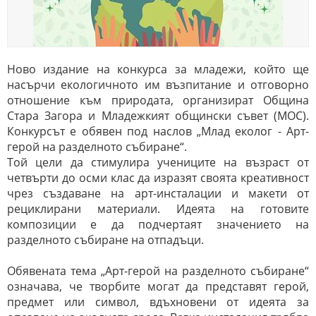
Ново издание на конкурса за младежи, който ще
насърчи екологичното им възпитание и отговорно
отношение към природата, организират Община
Стара Загора и Младежкият общински съвет (МОС).
Конкурсът е обявен под наслов „Млад еколог - Арт-
герой на разделното събиране“.
Той цели да стимулира учениците на възраст от
четвърти до осми клас да изразят своята креативност
чрез създаване на арт-инсталации и макети от
рециклирани материали. Идеята на готовите
композиции е да подчертаят значението на
разделното събиране на отпадъци.
Обявената тема „Арт-герой на разделното събиране“
означава, че творбите могат да представят герой,
предмет или символ, вдъхновени от идеята за