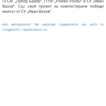
ПГСАГ „Лубор Байер“, ГПЧЕ „Ромен Ролан“ и СУ „Иван
Вазов“. Със своя проект за компостиране победи
екипът от СУ „Иван Вазов“.
Ако материалът Ви харесва, подкрепете ни, като го
споделете с приятелите си.