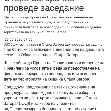
проведе заседание
Ще се обсъжда Проект на Правилник за изменение на
Правилник за условията и реда за предоставяне на
финансова подкрепа за новородено или осиновено детена
територията на Община Стара Загора.
28.05.2026 07:55
Над 60 точки са включени в дневния ред на днешната
сесия на Общински съвет - Стара Загора.
Ще се обсъжда
Проект на Правилник за изменение на
Правилник за условията и реда за предоставяне на
финансова подкрепа за новородено или осиновено
дете на територията на Община Стара Загора.
Сред други предложения са тези за о
ткриване на
процедура за провеждане на конкурс за избор на
управител на
„
Център за психично здраве – Стара
Загора
“
ЕООД и за и
збор на управител
на„Специализирана болница за активно лечение на