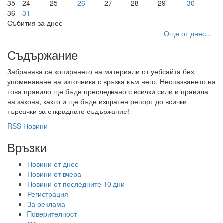
35
24
25
26
27
28
29
30
36
31
Събития за днес
Още от днес...
Съдържание
Забранява се копирането на материали от уебсайта без
упоменаване на източника с връзка към него. Неспазването на
това правило ще бъде преследвано с всички сили и правила
на закона, както и ще бъде изпратен репорт до всички
търсачки за откраднато съдържание!
RSS Новини
Връзки
Новини от днес
Новини от вчера
Новини от последните 10 дни
Регистрация
За реклама
Πoвepитeлнocт