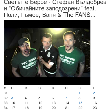
Светът е Берое - Стефан Вълдобрев
и "Обичайните заподозрени" feat.
Поли, Гъмов, Ваня & The FANS...
#
П
В
С
Ч
П
С
Н
31
1
2
32
3
4
5
6
7
8
9
33
10
11
12
13
14
15
16
34
17
18
19
20
21
22
23