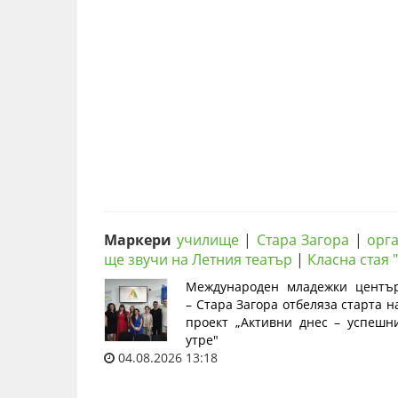
Маркери
училище
|
Стара Загора
|
орг
ще звучи на Летния театър
|
Класна стая 
Международен младежки центъ
– Стара Загора отбеляза старта н
проект „Активни днес – успешн
утре"
04.08.2026 13:18