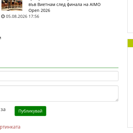
във Виетнам след финала на AIMO
Open 2026
05.08.2026 17:56
и
артинката