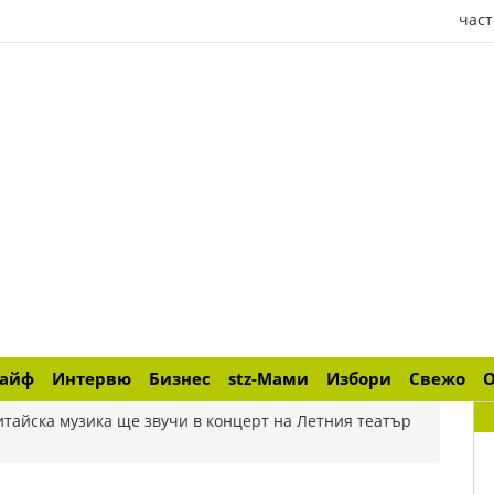
част
лайф
Интервю
Бизнес
stz-Мами
Избори
Свежо
итайска музика ще звучи в концерт на Летния театър