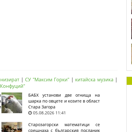
анизират
|
СУ "Максим Горки"
|
китайска музика
|
"Конфуций"
р
БАБХ установи две огнища на
а
шарка по овцете и козите в област
и
Стара Загора
05.08.2026 11:41
Старозагорски математици се
срещнаха с българския посланик