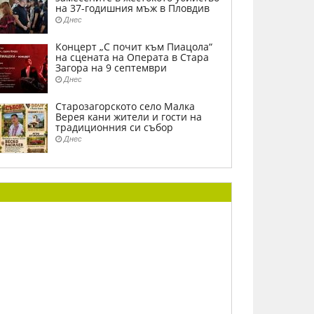
на 37-годишния мъж в Пловдив
Днес
Концерт „С почит към Пиацола“
на сцената на Операта в Стара
Загора на 9 септември
Днес
Старозагорското село Малка
Верея кани жители и гости на
традиционния си събор
Днес