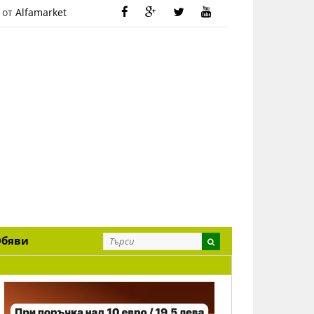
 от
Alfamarket
Обяви