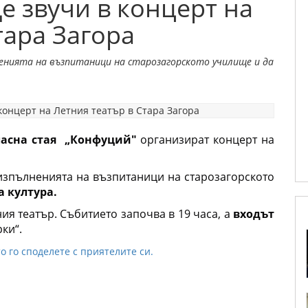
е звучи в концерт на
тара Загора
енията на възпитаници на старозагорското училище и да
ласна стая
 „
Конфуций"
организират концерт на
изпълненията на възпитаници на старозагорското
 култура.
ия театър. Събитието започва в 19 часа, а
входът
рки“
.
о го споделете с приятелите си.