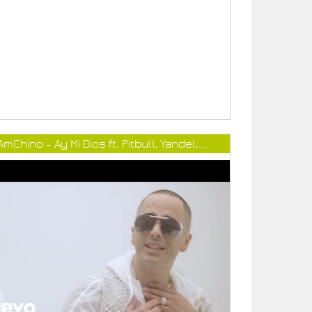
AmChino - Ay Mi Dios ft. Pitbull, Yandel,...