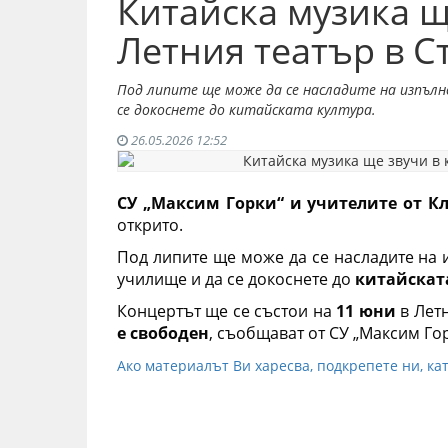
Китайска музика щ
Летния театър в С
Под липите ще може да се насладите на изпълн
се докоснете до китайската култура.
26.05.2026 12:52
СУ „Максим Горки“ 
и учителите от К
открито.
Под липите ще може да се насладите на 
училище и да се докоснете до
китайската
Концертът ще се състои на
11 юни
в Летн
е свободен
, съобщават от
СУ „Максим Го
Ако материалът Ви харесва, подкрепете ни, кат