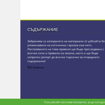
СЪДЪРЖАНИЕ
Забранява се копирането на материали от уебсайта бе
упоменаване на източника с връзка към него.
Неспазването на това правило ще бъде преследвано с
всички сили и правила на закона, както и ще бъде
изпратен репорт до всички търсачки за откраднато
съдържание!
RSS Новини
Copyright © stz24.com. Developed by
BPage CMS
.
Този уебсайт използва бисквитки, за да осигур