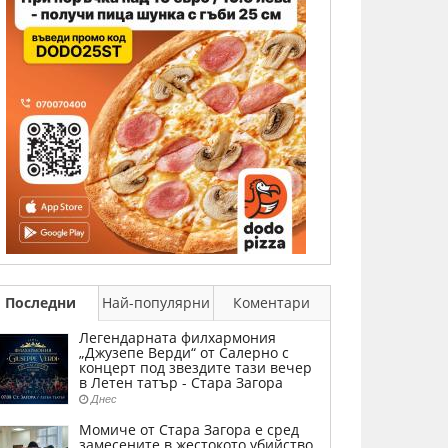
Последни
Най-популярни
Коментари
Легендарната филхармония
„Джузепе Верди“ от Салерно с
концерт под звездите тази вечер
в Летен татър - Стара Загора
Днес
Момиче от Стара Загора е сред
замесените в жестокото убийство