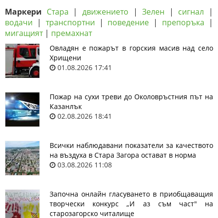
Маркери
Стара
|
движението
|
Зелен
|
сигнал
|
водачи
|
транспортни
|
поведение
|
препоръка
|
мигащият
|
премахнат
Овладян е пожарът в горския масив над село
Хрищени
01.08.2026 17:41
Пожар на сухи треви до Околовръстния път на
Казанлък
02.08.2026 18:41
Всички наблюдавани показатели за качеството
на въздуха в Стара Загора остават в норма
03.08.2026 11:08
Започна онлайн гласуването в приобщаващия
творчески конкурс „И аз съм част" на
старозагорско читалище