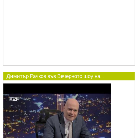
Димитър Рачков във Вечерното шоу на...