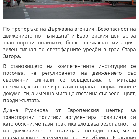
По препоръка на Държавна агенция „Безопасност на
движението по пътищата“ и Европейския център за
транспортни политики, беше премахнат мигащият
зелен сигнал по светофарните уредби в град Стара
Загора.
В становището на компетентните институции се
посочва, че регулирането на движението със
светлинни сигнали се осъществява с мигаща
светлина, която не е регламентирана в нормативните
документи, а именно мигаща светлина със зелен цвят,
преди жълтата.
Диана Русинова от Европейския център за
транспортни политики аргументира позицията си
като обясни, че тази практика влошава безопасността
на движението по пътищата поради това, че в
нормативните документи на Република България