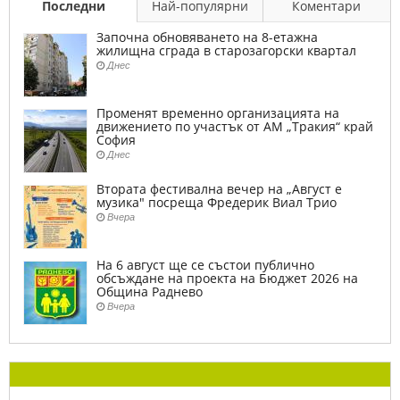
Последни
Най-популярни
Коментари
Започна обновяването на 8-етажна
жилищна сграда в старозагорски квартал
Днес
Променят временно организацията на
движението по участък от АМ „Тракия“ край
София
Днес
Втората фестивална вечер на „Август е
музика" посреща Фредерик Виал Трио
Вчера
На 6 август ще се състои публично
обсъждане на проекта на Бюджет 2026 на
Община Раднево
Вчера