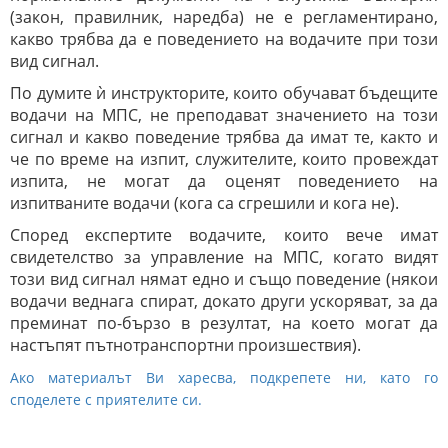
(закон, правилник, наредба) не е регламентирано,
какво трябва да е поведението на водачите при този
вид сигнал.
По думите ѝ инструкторите, които обучават бъдещите
водачи на МПС, не преподават значението на този
сигнал и какво поведение трябва да имат те, както и
че по време на изпит, служителите, които провеждат
изпита, не могат да оценят поведението на
изпитваните водачи (кога са сгрешили и кога не).
Според експертите водачите, които вече имат
свидетелство за управление на МПС, когато видят
този вид сигнал нямат едно и също поведение (някои
водачи веднага спират, докато други ускоряват, за да
преминат по-бързо в резултат, на което могат да
настъпят пътнотранспортни произшествия).
Ако материалът Ви харесва, подкрепете ни, като го
споделете с приятелите си.