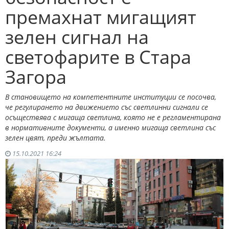
премахнат мигащият
зелен сигнал на
светофарите в Стара
Загора
В становището на компетентните институции се посочва,
че регулирането на движението със светлинни сигнали се
осъществява с мигаща светлина, която не е регламентирана
в нормативните документи, а именно мигаща светлина със
зелен цвят, преди жълтата.
15.10.2021 16:24