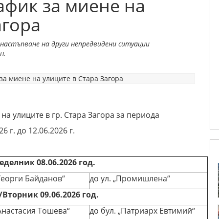
афик за миене на
агора
настъпване на други непредвидени ситуации
н.
на улиците в гр. Стара Загора за периода
26 г. до 12.06.2026 г.
неделник
08
.
06
.202
6
год.
„Георги Байданов“
до ул. „Промишлена“
Вторник 09.06.2026 год.
„Анастасия Тошева“
до бул. „Патриарх Евтимий“