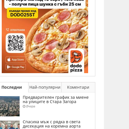
Последни
Най-популярни
Коментари
Предварителен график за миене
на улиците в Стара Загора
Вчера
Спасиха мъж с рядка в света
дисекация на коремна аорта