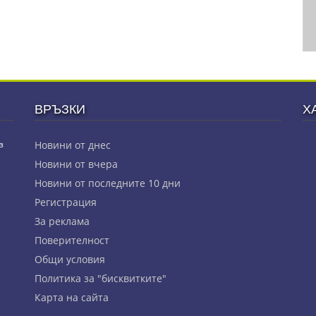
ВРЪЗКИ
Х
з
Новини от днес
Новини от вчера
Новини от последните 10 дни
Регистрация
За реклама
Πoвepитeлнocт
Общи условия
Политика за "бисквитките"
Карта на сайта