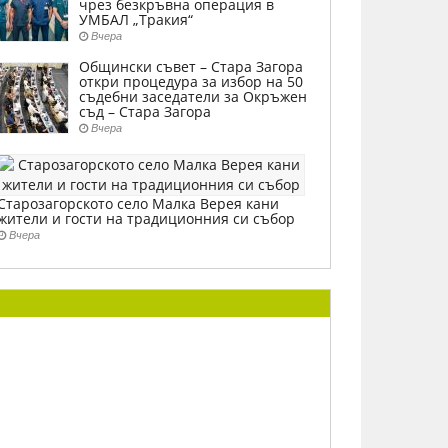
чрез безкръвна операция в
УМБАЛ „Тракия“
Вчера
Общински съвет – Стара Загора
откри процедура за избор на 50
съдебни заседатели за Окръжен
съд – Стара Загора
Вчера
Старозагорското село Малка Верея кани
жители и гости на традиционния си събор
Вчера