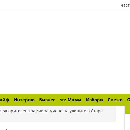
част
лайф
Интервю
Бизнес
stz-Мами
Избори
Свежо
редварителен график за миене на улиците в Стара