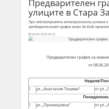
Предварителен гр
улиците в Стара З
При неблагоприятни метеорологични условия и 
предварителният график може да бъде промене
08.06.2026 09:22
Предварителен график за миене 
от 08.06.20
Неделя/По
1
ул. „Анастасия Тошева“
от ул. 
Понеделник/
1
ул. „Промишлена“
от ул. 