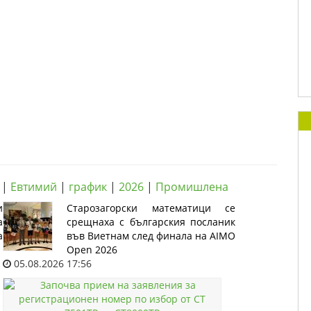
|
Евтимий
|
график
|
2026
|
Промишлена
и
Старозагорски математици се
а
срещнаха с българския посланик
а
във Виетнам след финала на AIMO
Open 2026
05.08.2026 17:56