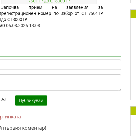
Започва прием на заявления за
и
регистрационен номер по избор от СТ 7501ТР
и
до СТ8000ТР
к
06.08.2026 13:08
артинката
й първия коментар!