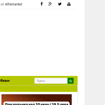
 от
Alfamarket
Обяви