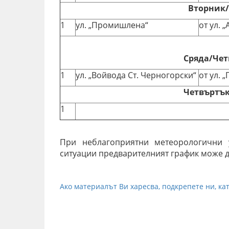
Вторник/С
1
ул. „Промишлена“
от ул. 
Сряда/Четв
1
ул. „Войвода Ст. Черногорски“
от ул.
Четвъртък/
1
При неблагоприятни метеорологични 
ситуации предварителният график може 
Ако материалът Ви харесва, подкрепете ни, кат