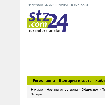
НАЧАЛО
МОЯТ ПРОФИЛ
КОНТАКТИ
Регионални
България и света
Хай
Начало
>
Новини от региона
>
Общество
>
П
Загора