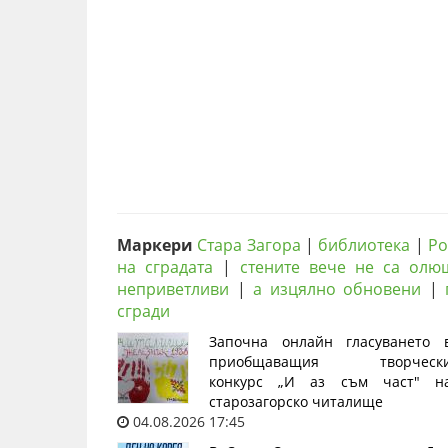
Маркери
Стара Загора
|
библиотека
|
Ро
на сградата
|
стените вече не са олю
неприветливи
|
а изцялно обновени
|
сгради
Започна онлайн гласуването 
приобщаващия творческ
конкурс „И аз съм част" н
старозагорско читалище
04.08.2026 17:45