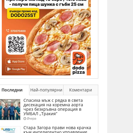
Последни
Най-популярни
Коментари
Спасиха мъж с рядка в света
дисекация на коремна аорта
чрез безкръвна операция в
УМБАЛ „Тракия“
Вчера
Стара Загора прави нова крачка
към интелигентно управление