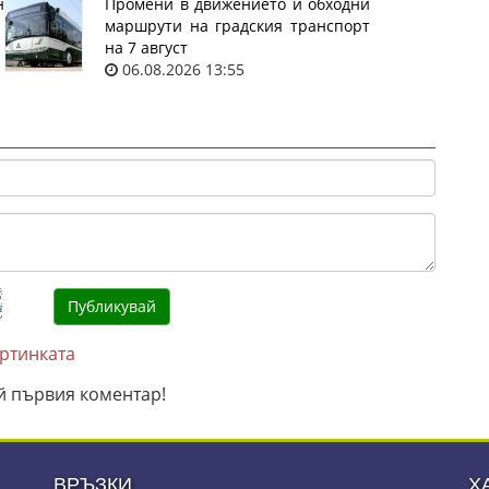
н
Промени в движението и обходни
маршрути на градския транспорт
на 7 август
06.08.2026 13:55
артинката
й първия коментар!
ВРЪЗКИ
Х