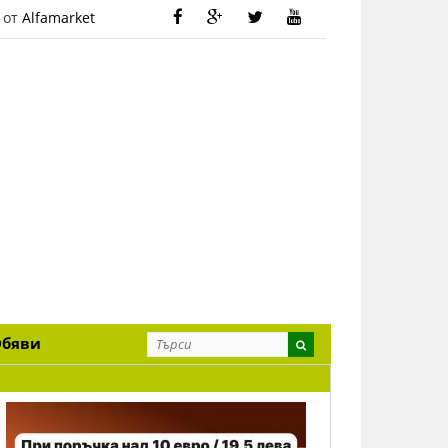
 от
Alfamarket
Обяви