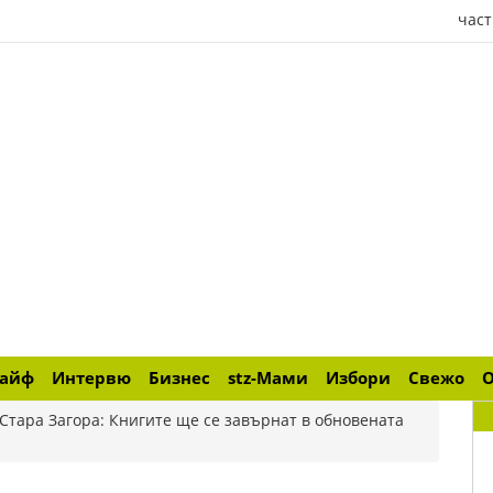
част
лайф
Интервю
Бизнес
stz-Мами
Избори
Свежо
 Стара Загора: Книгите ще се завърнат в обновената