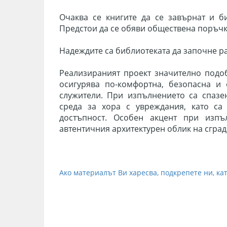
Очаква се книгите да се завърнат и б
Предстои да се обяви обществена поръчк
Надеждите са библиотеката да започне ра
Реализираният проект значително подоб
осигурява по-комфортна, безопасна и 
служители. При изпълнението са спазе
среда за хора с увреждания, като са
достъпност.
Особен акцент при изпъл
автентичния архитектурен облик на сград
Ако материалът Ви харесва, подкрепете ни, кат