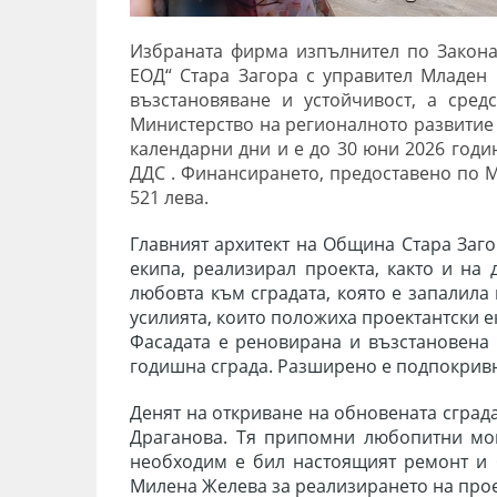
Избраната фирма изпълнител по Закона
ЕОД“ Стара Загора с управител Младен
възстановяване и устойчивост, а сред
Министерство на регионалното развитие 
календарни дни и е до 30 юни 2026 годин
ДДС . Финансирането, предоставено по М
521 лева.
Главният архитект на Община Стара Заго
екипа, реализирал проекта, както и н
любовта към сградата, която е запалила
усилията, които положиха проектантски ек
Фасадата е реновирана и възстановена 
годишна сграда.
Разширено е подпокривно
Денят на откриване на обновената сград
Драганова. Тя припомни любопитни мом
необходим е бил настоящият ремонт и 
Милена Желева за реализирането на про