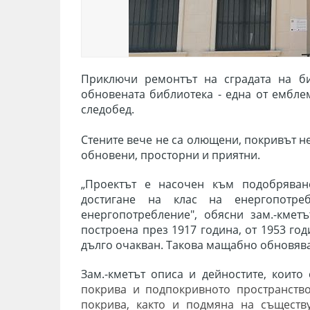
Приключи ремонтът на сградата на
б
обновената библиотека - една от емблем
следобед.
Стените вече не са олющени, покривът н
обновени, просторни и приятни.
„
Проектът е насочен към подобряване
достигане на клас на енергопотре
енергопотребление", обясни зам.-кмет
построена през
1917 година, от 1953 го
дълго очакван. Такова мащабно обновяван
Зам.-кметът описа и дейностите, които 
покрива и подпокривното пространств
покрива, както и подмяна на съществ