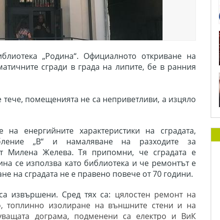
иблиотека „Родина“. Официалното откриване на
атичните сгради в града на липите, бе в ранния
е тече, помещенията не са неприветливи, а изцяло
 на енергийните характеристики на сградата,
бление „В“ и намаляване на разходите за
ът Милена Желева. Тя припомни, че сградата е
дина се използва като библиотека и че ремонтът е
е на сградата не е правено повече от 70 години.
са извършени. Сред тях са:
цялостен ремонт на
о, топлинно изолиране на външните стени и на
уващата дограма, подменени са електро и ВиК