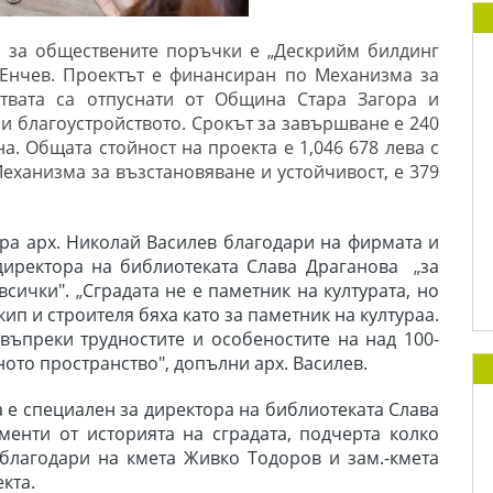
 за обществените поръчки е „Дескрийм билдинг
 Енчев. Проектът е финансиран по Механизма за
ствата са отпуснати от Община Стара Загора и
и благоустройството. Срокът за завършване е 240
а. Общата стойност на проекта е 1,046 678 лева с
еханизма за възстановяване и устойчивост, е 379
ра арх. Николай Василев благодари на фирмата и
а директора на библиотеката Слава Драганова
„
за
 всички".
„
Сградата не е паметник на културата, но
ип и строителя бяха като за паметник на култураа.
въпреки трудностите и особеностите на над 100-
то пространство", допълни арх. Василев.
а е специален за директора на библиотеката Слава
енти от историята на сградата, подчерта колко
благодари на кмета Живко Тодоров и зам.-кмета
екта.