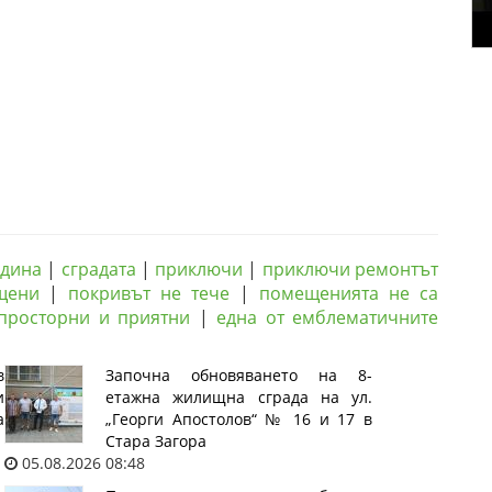
дина
|
сградата
|
приключи
|
приключи ремонтът
щени
|
покривът не тече
|
помещенията не са
просторни и приятни
|
една от емблематичните
в
Започна обновяването на 8-
и
етажна жилищна сграда на ул.
а
„Георги Апостолов“ № 16 и 17 в
Стара Загора
05.08.2026 08:48