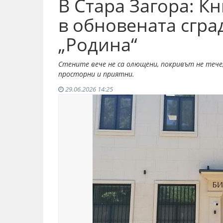
В Стара Загора: К
в обновената сгра
„Родина“
Стените вече не са олющени, покривът не тече,
просторни и приятни.
29.06.2026 14:25