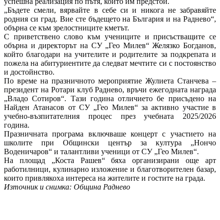
успешна реализация по пътя, който им предстои.
„Бъдете смели, вярвайте в себе си и никога не забравяйте 
родния си град. Вие сте бъдещето на България и на Раднево“, 
обърна се към зрелостниците кметът.
С приветствено слово към учениците и присъстващите се 
обърна и директорът на СУ „Гео Милев“ Желязко Богданов, 
който благодари на учителите и родителите за подкрепата и 
пожела на абитуриентите да следват мечтите си с постоянство 
и достойнство.
По време на празничното мероприятие Жулиета Станчева – 
президент на Ротари клуб Раднево, връчи ежегодната награда 
„Владо Сотиров“. Тази година отличието бе присъдено на 
Найден Атанасов от СУ „Гео Милев“ за активно участие в 
учебно-възпитателния процес през учебната 2025/2026 
година.
Празничната програма включваше концерт с участието на 
школите при Общински център за култура „Нончо 
Воденичаров“ и талантливи ученици от СУ „Гео Милев“.
На площад „Коста Рашев“ бяха организирани още арт 
работилници, кулинарно изложение и благотворителен базар, 
които привлякоха интереса на жителите и гостите на града.
Източник и снимка: Община Раднево