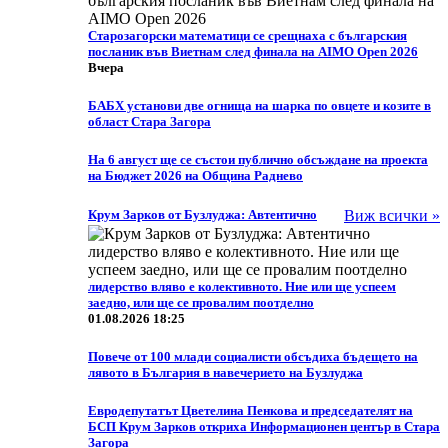
Старозагорски математици се срещнаха с българския
посланик във Виетнам след финала на AIMO Open 2026
Вчера
БАБХ установи две огнища на шарка по овцете и козите в
област Стара Загора
На 6 август ще се състои публично обсъждане на проекта
на Бюджет 2026 на Община Раднево
Крум Зарков от Бузлуджа: Автентично
Виж всички »
лидерство вляво е колективното. Ние или ще успеем
заедно, или ще се провалим поотделно
01.08.2026 18:25
Повече от 100 млади социалисти обсъдиха бъдещето на
лявото в България в навечерието на Бузлуджа
Eвродепутатът Цветелина Пенкова и председателят на
БСП Крум Зарков откриха Информационен център в Стара
Загора