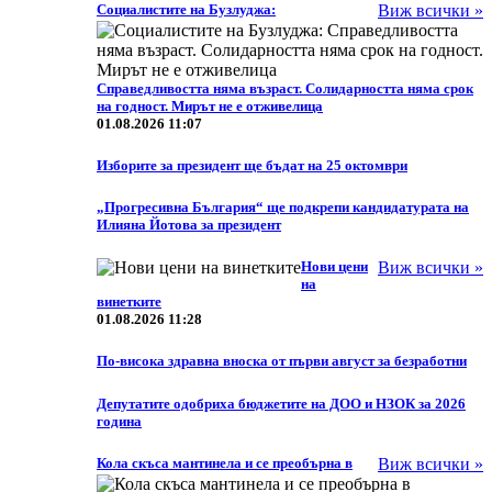
Социалистите на Бузлуджа:
Виж всички »
Справедливостта няма възраст. Солидарността няма срок
на годност. Мирът не е отживелица
01.08.2026 11:07
Изборите за президент ще бъдат на 25 октомври
„Прогресивна България“ ще подкрепи кандидатурата на
Илияна Йотова за президент
Нови цени
Виж всички »
на
винетките
01.08.2026 11:28
По-висока здравна вноска от първи август за безработни
Депутатите одобриха бюджетите на ДОО и НЗОК за 2026
година
Кола скъса мантинела и се преобърна в
Виж всички »