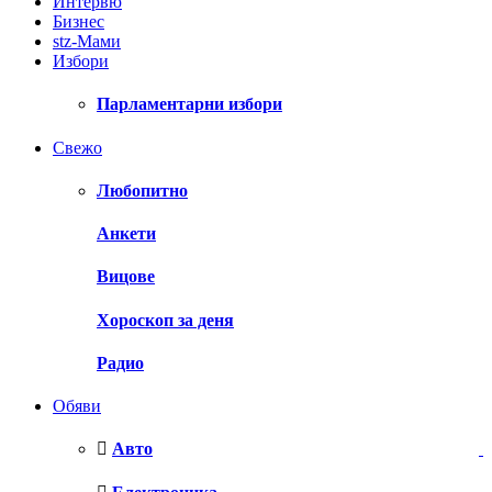
Интервю
Бизнес
stz-Мами
Избори
Парламентарни избори
Свежо
Любопитно
Анкети
Вицове
Хороскоп за деня
Радио
Обяви
Авто