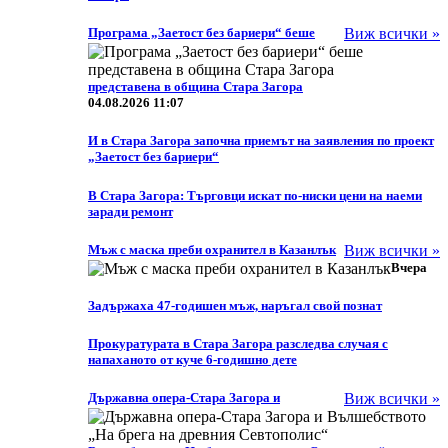
Програма „Заетост без бариери“ беше
Виж всички »
представена в община Стара Загора
04.08.2026 11:07
И в Стара Загора започна приемът на заявления по проект
„Заетост без бариери“
В Стара Загора: Търговци искат по-ниски цени на наеми
заради ремонт
Мъж с маска преби охранител в Казанлък
Виж всички »
Вчера
Задържаха 47-годишен мъж, наръгал свой познат
Прокуратурата в Стара Загора разследва случая с
напаханото от куче 6-годишно дете
Държавна опера-Стара Загора и
Виж всички »