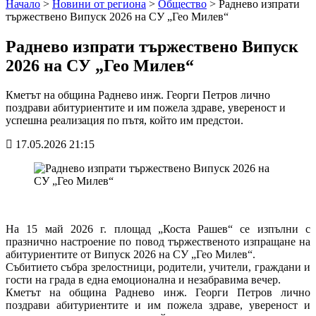
Начало
>
Новини от региона
>
Общество
>
Раднево изпрати
тържествено Випуск 2026 на СУ „Гео Милев“
Раднево изпрати тържествено Випуск
2026 на СУ „Гео Милев“
Кметът на община Раднево инж. Георги Петров лично
поздрави абитуриентите и им пожела здраве, увереност и
успешна реализация по пътя, който им предстои.
17.05.2026 21:15
На 15 май 2026 г. площад „Коста Рашев“ се изпълни с 
празнично настроение по повод тържественото изпращане на 
абитуриентите от Випуск 2026 на СУ „Гео Милев“. 
Събитието събра зрелостници, родители, учители, граждани и 
гости на града в една емоционална и незабравима вечер.
Кметът на община Раднево инж. Георги Петров лично 
поздрави абитуриентите и им пожела здраве, увереност и 