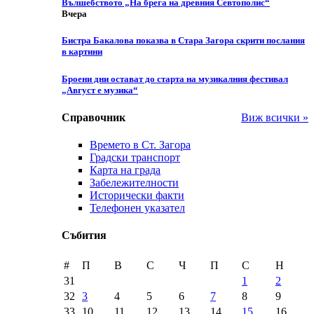
Вълшебството „На брега на древния Севтополис“
Вчера
Бистра Бакалова показва в Стара Загора скрити послания
в картини
Броени дни остават до старта на музикалния фестивал
„Август е музика“
Справочник
Виж всички »
Времето в Ст. Загора
Градски транспорт
Карта на града
Забележителности
Исторически факти
Телефонен указател
Събития
#
П
В
С
Ч
П
С
Н
31
1
2
32
3
4
5
6
7
8
9
33
10
11
12
13
14
15
16