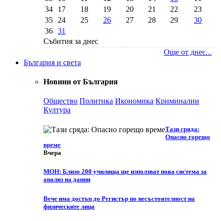
34
17
18
19
20
21
22
23
35
24
25
26
27
28
29
30
36
31
Събития за днес
Още от днес...
България и света
Новини от България
Общество
Политика
Икономика
Криминални
Култура
Тази сряда:
Опасно горещо
време
Вчера
МОН: Близо 200 училища ще използват нова система за
анализ на данни
Вече има достъп до Регистър по несъстоятелност на
физическите лица