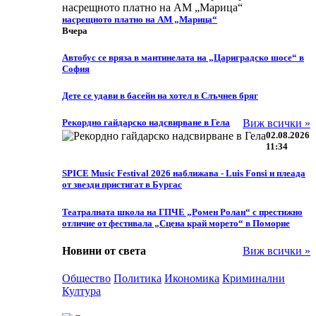
насрещното платно на АМ „Марица“
Вчера
Автобус се вряза в мантинелата на „Цариградско шосе“ в
София
Дете се удави в басейн на хотел в Слъчнев бряг
Рекордно гайдарско надсвирване в Гела
Виж всички »
02.08.2026
11:34
SPICE Music Festival 2026 наближава - Luis Fonsi и плеада
от звезди пристигат в Бургас
Театралната школа на ГПЧЕ „Ромен Ролан“ с престижно
отличие от фестивала „Сцена край морето“ в Поморие
Новини от света
Виж всички »
Общество
Политика
Икономика
Криминални
Култура