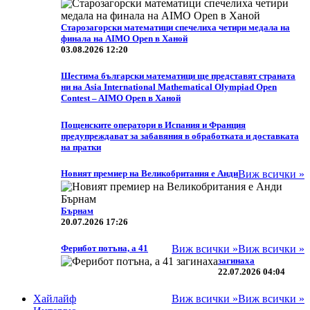
Старозагорски математици спечелиха четири медала на
финала на AIMO Open в Ханой
03.08.2026 12:20
Шестима български математици ще представят страната
ни на Asia International Mathematical Olympiad Open
Contest – AIMO Open в Ханой
Пощенските оператори в Испания и Франция
предупреждават за забавяния в обработката и доставката
на пратки
Новият премиер на Великобритания е Анди
Виж всички »
Бърнам
20.07.2026 17:26
Ферибот потъна, а 41
Виж всички »
Виж всички »
загинаха
22.07.2026 04:04
Хайлайф
Виж всички »
Виж всички »