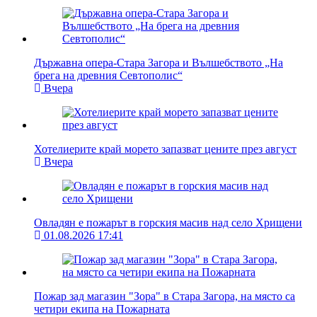
Държавна опера-Стара Загора и Вълшебството „На
брега на древния Севтополис“
Вчера
Хотелиерите край морето запазват цените през август
Вчера
Овладян е пожарът в горския масив над село Хрищени
01.08.2026 17:41
Пожар зад магазин "Зора" в Стара Загора, на място са
четири екипа на Пожарната