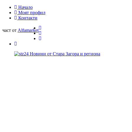
Начало
Моят профил
Контакти
част от
Alfamarket