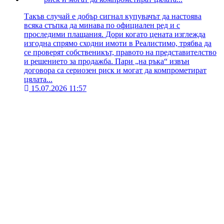
Такъв случай е добър сигнал купувачът да настоява
всяка стъпка да минава по официален ред и с
проследими плащания. Дори когато цената изглежда
изгодна спрямо сходни имоти в Реалистимо, трябва да
се проверят собственикът, правото на представителство
и решението за продажба. Пари „на ръка“ извън
договора са сериозен риск и могат да компрометират
цялата...
15.07.2026 11:57