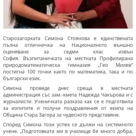
Старозагорката Симона Стоянова е единствената
пълна отличничка на Националното външно
оценяване за седми клас извън
София.
Възпитаничката на местната Профилирана
природоматематическа гимназия „Гео Милев“
постигна 100 точки както по математика, така и по
български език.
Симона проведе днес среща в местната
администрация със зам.-кмета Надежда Чакърова и с
журналисти. Ученичката разказа как се е подготвила
за изпитите и получи поздравления от екипа на
Община Стара Загора за чудесното представяне.
Според Симона този успех се дължи на системното
учене.
„Подготовката ми в училище бе много добра,