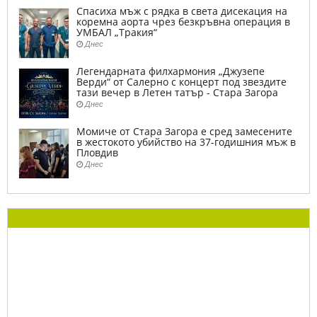
Спасиха мъж с рядка в света дисекация на
коремна аорта чрез безкръвна операция в
УМБАЛ „Тракия“
Днес
Легендарната филхармония „Джузепе
Верди“ от Салерно с концерт под звездите
тази вечер в Летен татър - Стара Загора
Днес
Момиче от Стара Загора е сред замесените
в жестокото убийство на 37-годишния мъж в
Пловдив
Днес