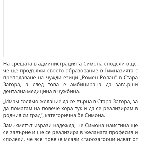
На срещата в администрацията Симона сподели още,
че ще продължи своето образование в Гимназията с
преподаване на чужди езици „Ромен Ролан“ в Стара
Загора, а след това е амбицирана да завърши
дентална медицина в чужбина.
„Имам голямо желание да се върна в Стара Загора, за
да помагам на повече хора тук и да се реализирам в
родния си град“, категорична бе Симона.
Зам.-кметът изрази надежда, че Симона наистина ще
се завърне и ще се реализира в желаната професия и
сподели, че все повече млади старозагорци идват от