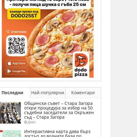
Последни
Най-популярни
Коментари
Общински съвет – Стара Загора
откри процедура за избор на 50
съдебни заседатели за Окръжен
съд – Стара Загора
Днес
Интерактивна карта дава бърз
достъп до водните бази по