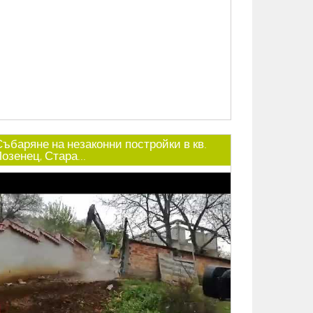
Събаряне на незаконни постройки в кв.
озенец, Стара...