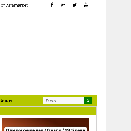
 от
Alfamarket
Обяви