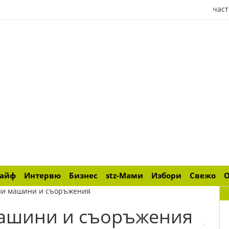
част
лайф
Интервю
Бизнес
stz-Мами
Избори
Свежо
ни машини и съоръжения
ашини и съоръжения