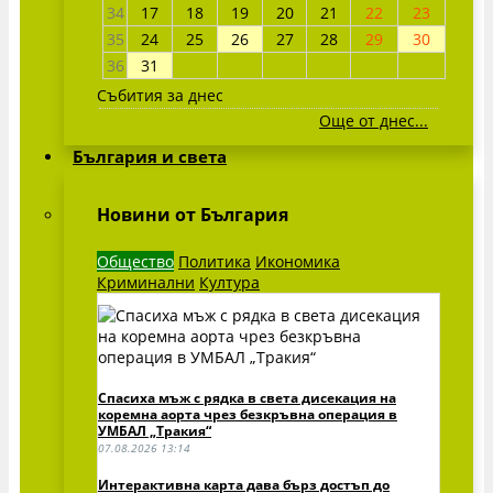
34
17
18
19
20
21
22
23
35
24
25
26
27
28
29
30
36
31
Събития за днес
Още от днес...
България и света
Новини от България
Общество
Политика
Икономика
Криминални
Култура
Спасиха мъж с рядка в света дисекация на
коремна аорта чрез безкръвна операция в
УМБАЛ „Тракия“
07.08.2026 13:14
Интерактивна карта дава бърз достъп до