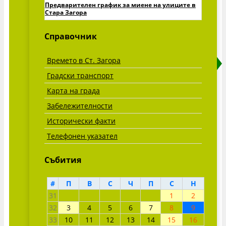
Предварителен график за миене на улиците в
Стара Загора
Виж всички »
Справочник
Времето в Ст. Загора
Градски транспорт
Карта на града
Забележителности
Исторически факти
Телефонен указател
Събития
#
П
В
С
Ч
П
С
Н
31
1
2
32
3
4
5
6
7
8
9
33
10
11
12
13
14
15
16