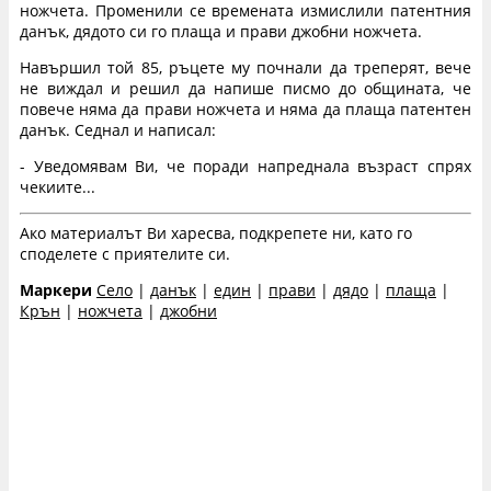
ножчета. Променили се времената измислили патентния
данък, дядото си го плаща и прави джобни ножчета.
Навършил той 85, ръцете му почнали да треперят, вече
не виждал и решил да напише писмо до общината, че
повече няма да прави ножчета и няма да плаща патентен
данък. Седнал и написал:
- Уведомявам Ви, че поради напреднала възраст спрях
чекиите...
Ако материалът Ви харесва, подкрепете ни, като го
споделете с приятелите си.
Маркери
Село
|
данък
|
един
|
прави
|
дядо
|
плаща
|
Крън
|
ножчета
|
джобни