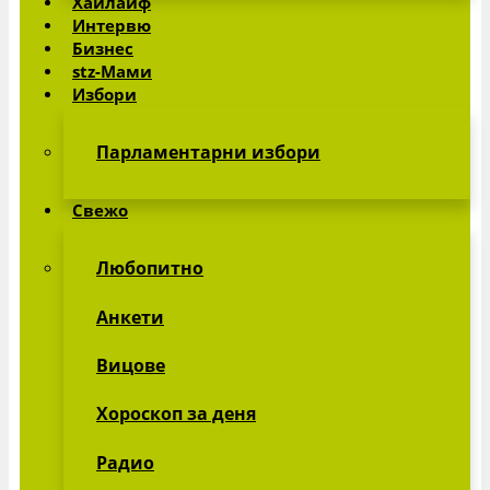
Хайлайф
Интервю
Виж всички »
Бизнес
stz-Мами
Избори
Парламентарни избори
Свежо
Любопитно
Анкети
Вицове
Хороскоп за деня
Радио