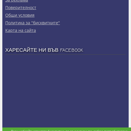
Πoвepитeлнocт
Общи условия
Политика за "бисквитките"
Карта на сайта
ХАРЕСАЙТЕ НИ ВЪВ FACEBOOK