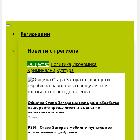
Регионални
Новини от региона
Общество
Политика
Икономика
Криминални
Култура
Община Стара Загора ще извърши обработка
на дървета срещу листни въшки по
пешеходната зона
Вчера
РЗИ – Стара Загора с мобилни пунктове за
приложението „еЗдраве“