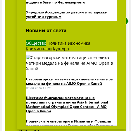
водните бази по Черноморието
Учредиха Асоциация за детски и младежки
устойчив туризъм
Виж всички »
Новини от света
Общество
Политика
Икономика
Криминални
Култура
Старозагорски математици спечелиха четири
медала на финала на AIMO Open в Ханой
03.08.2026 12:20
Шестима български математици ще
представят страната ни на Asia International
Mathematical Olympiad Open Contest – AIMO
Open в Ханой
Пощенските оператори в Испания и Франция
предупреждават за забавяния в обработката и
доставката на пратки