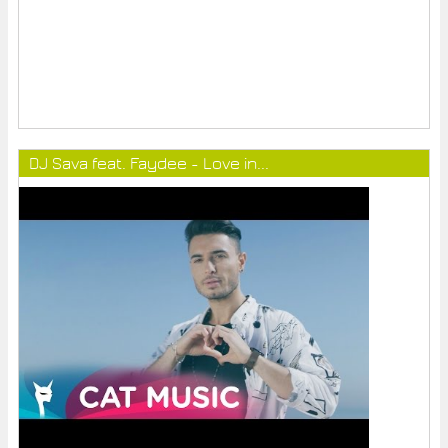
DJ Sava feat. Faydee - Love in...