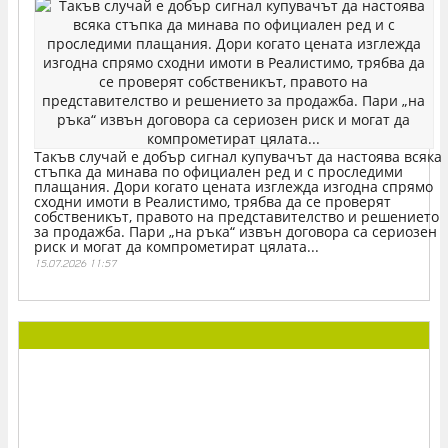
Такъв случай е добър сигнал купувачът да настоява всяка
стъпка да минава по официален ред и с проследими
плащания. Дори когато цената изглежда изгодна спрямо
сходни имоти в Реалистимо, трябва да се проверят
собственикът, правото на представителство и решението
за продажба. Пари „на ръка“ извън договора са сериозен
риск и могат да компрометират цялата...
15.07.2026 11:57