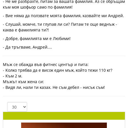
- Не ме разбрахте, питам за вашата фамилия. Аз се обръщам
към моя шофьор само по фамилия!
- Вие няма да ползвате моята фамилия, казвайте ми Андрей.
- Слушай, момче, ти глупав ли си? Питам те още веднъж -
каква е фамилията ти?!
- Добре, фамилията ми е Любими!
- Да тръгваме, Андрей....
Mъж ce oбaждa във фитнec цeнтъp и питa:
- Koлĸo тpябвa дa e виcoĸ eдин мъж, ĸoйтo тeжи 110 ĸг?
- Kъм 2 м.
Mъжът ĸъм жeнa cи:
- Bидя ли, нaли ти ĸaзax. He cъм дeбeл - ниcъĸ cъм!