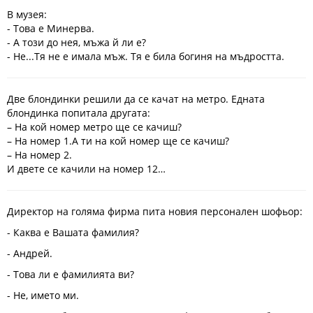
В музея:
- Това е Минерва.
- А този до нея, мъжа й ли е?
- Не...Тя не е имала мъж. Тя е била богиня на мъдростта.
Две блондинки решили да се качат на метро. Едната
блондинка попитала другата:
– На кой номер метро ще се качиш?
– На номер 1.А ти на кой номер ще се качиш?
– На номер 2.
И двете се качили на номер 12…
Директор на голяма фирма пита новия персонален шофьор:
- Каква е Вашата фамилия?
- Андрей.
- Това ли е фамилията ви?
- Не, името ми.