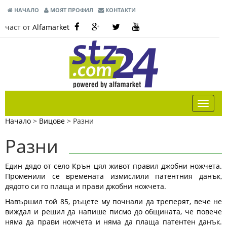
НАЧАЛО
МОЯТ ПРОФИЛ
КОНТАКТИ
част от
Alfamarket
Начало
>
Вицове
>
Разни
Разни
Един дядо от село Крън цял живот правил джобни ножчета.
Променили се времената измислили патентния данък,
дядото си го плаща и прави джобни ножчета.
Навършил той 85, ръцете му почнали да треперят, вече не
виждал и решил да напише писмо до общината, че повече
няма да прави ножчета и няма да плаща патентен данък.