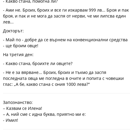
- Какво стана, помогна ли?
- Ами не. Броих, броих и все ги изкарвам 999 лв... Броя и пак
броя, и пак и не мога да заспя от нерви, че ми липсва един
лев...
Докторът:
- Май по - добре да се върнем на конвенционални средства
- ще броим овце!
На третия ден:
- Какво стана, броихте ли овцете?
- Не е за вярване... Броих, броих и тъкмо да заспя
последната овца ме погледна в очите и попита с човешки
глас: „А бе, какво стана с ония 1000 лева?"
Запознанство:
– Казвам се Илена!
– А, ний сме с идна буква, приятно ми е:
- Имил!