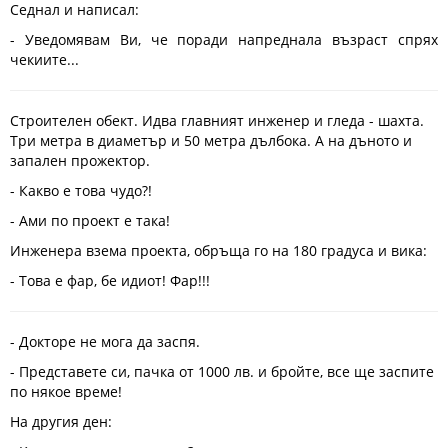
Седнал и написал:
- Уведомявам Ви, че поради напреднала възраст спрях
чекиите...
Строителен обект. Идва главният инженер и гледа - шахта.
Три метра в диаметър и 50 метра дълбока. А на дъното и
запален прожектор.
- Какво е това чудо?!
- Ами по проект е така!
Инженера взема проекта, обръща го на 180 градуса и вика:
- Това е фар, бе идиот! Фар!!!
- Докторе не мога да заспя.
- Представете си, пачка от 1000 лв. и бройте, все ще заспите
по някое време!
На другия ден: