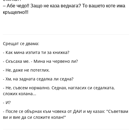
– Абе чедо!! Защо не каза веднага? То вашето коте има
кръщелно!!!
Срещат се двама:
- Как мина изпита ти за книжка?
- Скъсаха ме. - Мина на червено ли?
- Не, даже не потеглих.
- Хм, на задната седалка ли седна?
- Не, съвсем нормално. Седнах, нагласих си седалката,
сложих колана...
- И?
- После се обърнах към човека от ДАИ и му казах: "Съветвам
ви и вие да си сложите колан!"