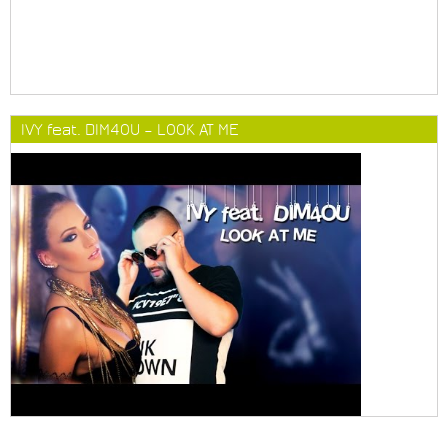
IVY feat. DIM4OU – LOOK AT ME