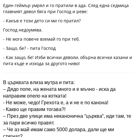
Един геймър умрял и го пратили в ада. След една седмица
главният дявол бяга при Господ и реве:
- Какъв е този дето си ми го пратил?
Господ недоумява.
- Не мога повече вземай го при теб.
- Защо, бе? - пита Господ
- Как защо, бе! Изби всички дяволи, обърна всички казани и
пита къде е изхода за другото ниво!
В църквата влиза мутра и пита:
– Дядо попе, на жената много и е мъчно - иска да
направим опело на котката!
- Не може, чедо! Грехота е, а и не е по канона!
- Какво ще правим тогава?!
– През две улици има неканонична “църква“, иди там, те
за пари всичко правят.
– Че аз май имам само 5000 долара, дали ще ми
стигнат?