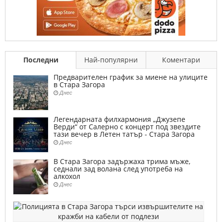
Последни
Най-популярни
Коментари
Предварителен график за миене на улиците
в Стара Загора
Днес
Легендарната филхармония „Джузепе
Верди“ от Салерно с концерт под звездите
тази вечер в Летен татър - Стара Загора
Днес
В Стара Загора задържаха трима мъже,
седнали зад волана след употреба на
алкохол
Днес