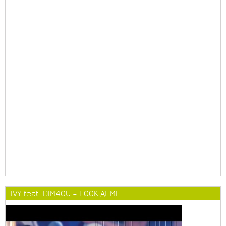
IVY feat. DIM4OU – LOOK AT ME