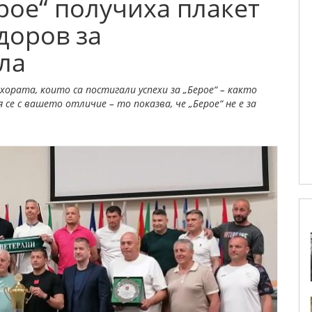
рое“ получиха плакет
доров за
ла
ората, които са постигали успехи за „Берое“ – както
я се с вашето отличие – то показва, че „Берое“ не е за