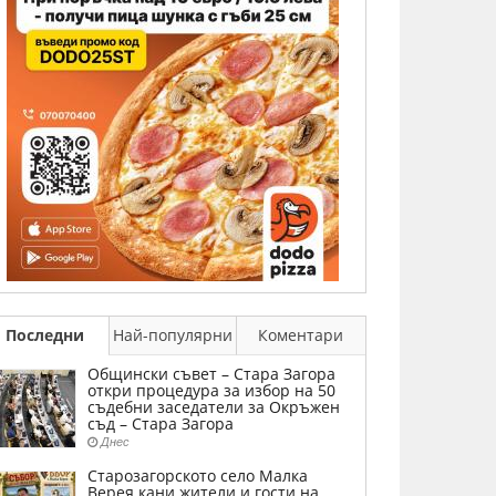
Последни
Най-популярни
Коментари
Общински съвет – Стара Загора
откри процедура за избор на 50
съдебни заседатели за Окръжен
съд – Стара Загора
Днес
Старозагорското село Малка
Верея кани жители и гости на