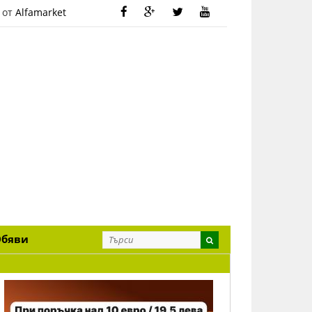
 от
Alfamarket
Обяви