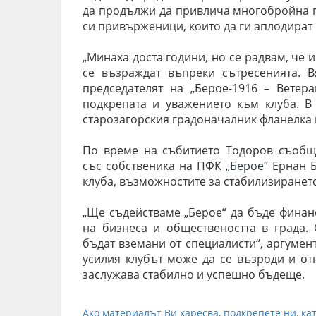
да продължи да привлича многобройна п
си привърженици, които да ги аплодират 
„Минаха доста години, но се радвам, че 
се възраждат въпреки сътресенията. 
председателят на „Берое-1916 – Ветер
подкрепата и уважението към клуба.
В
старозагорския градоначалник фланелка н
По време на събитието Тодоров съобщ
със
собственика на ПФК
„Берое“
Ернан Б
клуба, възможностите за стабилизирането
„Ще съдействаме „Берое“ да бъде финанс
на бизнеса и обществеността в града.
бъдат вземани от специалисти“, аргумен
усилия клубът може да се възроди и отн
заслужава стабилно и успешно бъдеще.
Ако материалът Ви харесва, подкрепете ни, кат