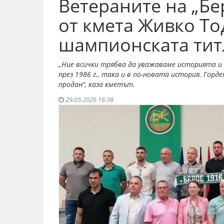
Ветераните на „Бе
от кмета Живко То
шампионската тит
„Ние всички трябва да уважаваме историята и х
през 1986 г., така и в по-новата история. Горде
продан“, каза кметът.
29.05.2026 16:38