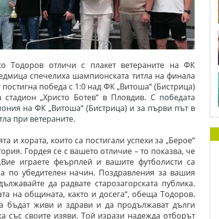
о Тодоров отличи с плакет ветераните на ФК
 седмица спечелиха шампионската титла на финала
 постигна победа с 1:0 над ФК „Витоша“ (Бистрица)
а стадион „Христо Ботев“ в Пловдив.
С победата
мония на ФК „Витоша“ (Бистрица) и за първи път в
тла при ветераните.
та и хората, които са постигали успехи за „Берое“
стория. Гордея се с вашето отличие – то показва, че
„Вие играете феърплей и вашите футболисти са
ра по убедителен начин. Поздравления за вашия
дължавайте да радвате старозагорската публика.
та на общината, както и досега“, обеща Тодоров.
да бъдат живи и здрави и да продължават дълги
ка със своите изяви. Той изрази надежда отборът