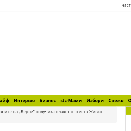
част
лайф
Интервю
Бизнес
stz-Мами
Избори
Свежо
аните на „Берое“ получиха плакет от кмета Живко