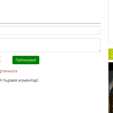
C
Y
артинката
й първия коментар!