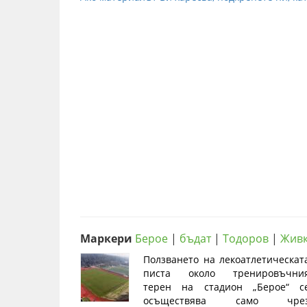
Маркери
Берое
|
бъдат
|
Тодоров
|
Жив
Ползването на лекоатлетическат
писта около тренировъчни
терен на стадион „Берое“ с
осъществява само чре