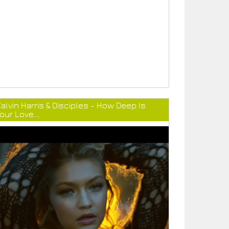
alvin Harris & Disciples - How Deep Is
our Love...