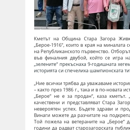
Кметът на Община Стара Загора Живк
„Берое-1916“, които в края на миналата
на Републиканското първенство.
Отборът
във финалния двубой, който се игра н
„зелените“ прекъснаха 9-годишната хеге
историята си спечелиха шампионската ти
„Ние всички трябва да уважаваме история
– както през 1986 г., така и в по-новата и
„Берое“ не е за продан“, каза кметът
.
качествени и представляват Стара Заго
невероятен успех. Бъдете здрави и про
Винаги можете да разчитате на подкрепа
Той пожела
на ветераните на „Берое“ 
години да радват старозагорската публи