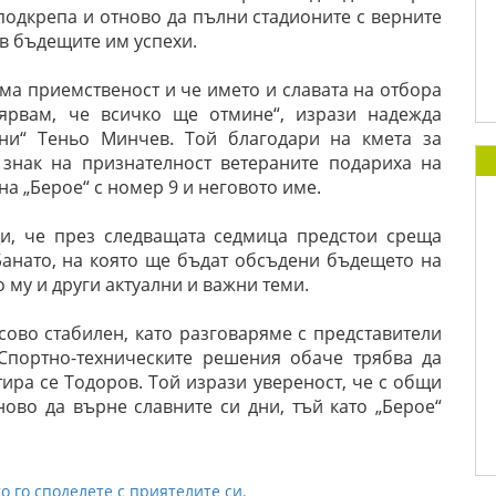
одкрепа и отново да пълни стадионите с верните
в бъдещите им успехи.
има приемственост и че името и славата на отбора
Вярвам, че всичко ще отмине“, изрази надежда
ани“ Теньо Минчев. Той благодари на кмета за
 знак на признателност ветераните подариха на
а „Берое“ с номер 9 и неговото име.
и, че през следващата седмица предстои среща
анато, на която ще бъдат обсъдени бъдещето на
 му и други актуални и важни теми.
ово стабилен, като разговаряме с представители
 Спортно-техническите решения обаче трябва да
тира се Тодоров.
Той изрази увереност, че с общи
ово да върне славните си дни, тъй като „Берое“
о го споделете с приятелите си.