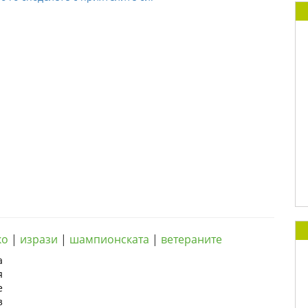
ко
|
изрази
|
шампионската
|
ветераните
а
я
е
з