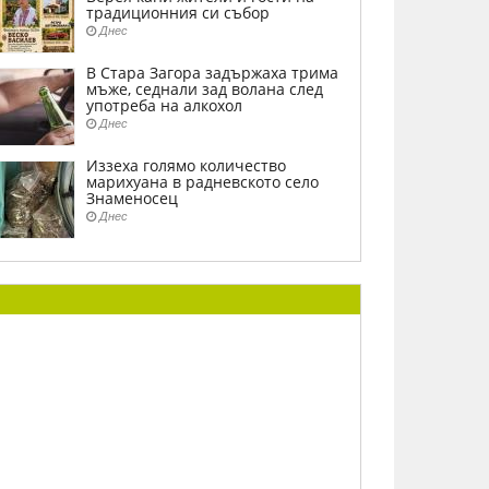
традиционния си събор
Днес
В Стара Загора задържаха трима
мъже, седнали зад волана след
употреба на алкохол
Днес
Иззеха голямо количество
марихуана в радневското село
Знаменосец
Днес