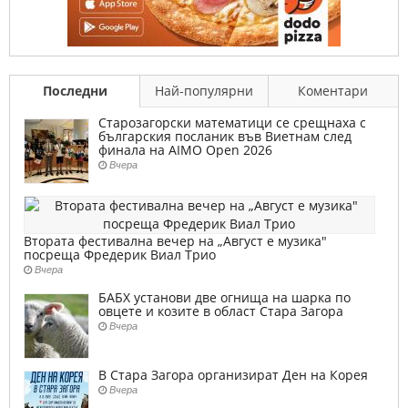
Последни
Най-популярни
Коментари
Старозагорски математици се срещнаха с
българския посланик във Виетнам след
финала на AIMO Open 2026
Вчера
Втората фестивална вечер на „Август е музика"
посреща Фредерик Виал Трио
Вчера
БАБХ установи две огнища на шарка по
овцете и козите в област Стара Загора
Вчера
В Стара Загора организират Ден на Корея
Вчера