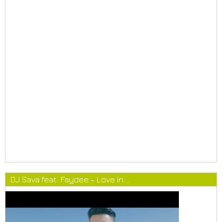
DJ Sava feat. Faydee - Love in...