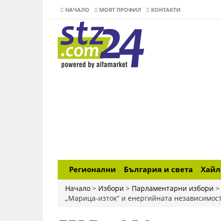
НАЧАЛО
МОЯТ ПРОФИЛ
КОНТАКТИ
Регионални
България и света
Хай
Начало
>
Избори
>
Парламентарни избори
„Марица-изток“ и енергийната независимос