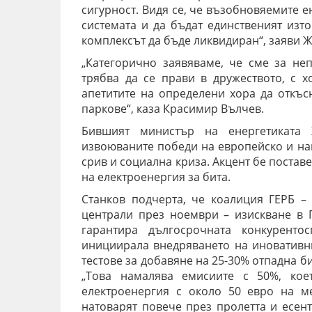
сигурност. Видя се, че възобновяемите 
системата и да бъдат единственият изт
комплексът да бъде ликвидиран“, заяви 
„Категорично заявяваме, че сме за не
трябва да се прави в дружеството, с 
апетитите на определени хора да откъс
паркове“, каза Красимир Вълчев.
Бившият министър на енергетиката 
извоюваните победи на европейско и на
срив и социална криза. Акцент бе постав
на електроенергия за бита.
Станков подчерта, че коалиция ГЕРБ –
централи през ноември – изискване в 
гарантира дългосрочната конкуренто
инициирала внедряването на иновативн
тестове за добавяне на 25-30% отпадна 
„Това намалява емисиите с 50%, кое
електроенергия с около 50 евро на м
натоварят повече през пролетта и есент