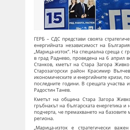
ГЕРБ – СДС представи своята стратегич
енергийната независимост на България
„Марица-изток“. На специална среща с г
в град Раднево, проведена на 6 април 
Станков, кметът на Стара Загора Живко
Старозагорски район Красимир Вълчев
икономическите и енергийните кризи, п
последните години. В срещата участва и
Радостин Танев.
Кметът на община Стара Загора Живко
гръбнакът на българската енергетика и
подчерта, че премахването на базовите 
региона.
„Марица-изток е стратегически важе