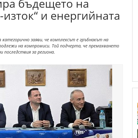
ира бъдещето на
-изток“ и енергийната
категорично заяви, че комплексът е гръбнакът на
подлежи на компромиси. Той подчерта, че премахването
 последствия за региона.