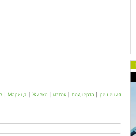
Т
в
|
Марица
|
Живко
|
изток
|
подчерта
|
решения