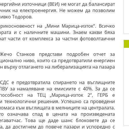
енергийни източници (ВЕИ) не могат да балансират
очник на електроенергия. Не можем да позволим
Живко Тодоров.
прикосновеност на „Мини Марица-изток“. Всичко
хората и с наличните машини. Знаем какви бяха
нат части от комплекса за частни фотоволтаични
Жечо Станков представи подробен отчет за
ционално ниво, които са предотвратили енергиен
ен върху отлагането на либерализацията на пазара
 СДС е предотвратила спирането на въглищните
ПВУ за намаляване на емисиите с 40%. За да се
способност на ТЕЦ „Марица-изток 2“, ГЕРБ е
и технологични решения. Успешно са проведени
биомаса към въглищата в мелниците на централата.
то означава спад в цената на произведената
егаватчас. Това ще даде шанс блоковете да се
а, да достигнем до повече пазари и успоредно с