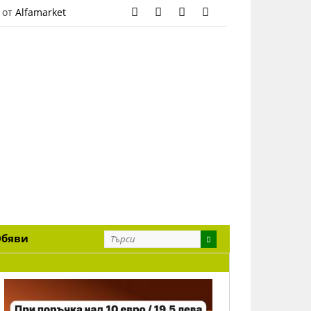
 от
Alfamarket
Обяви