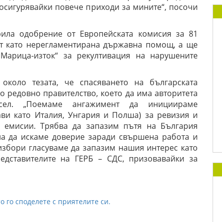
 осигурявайки повече приходи за мините“, посочи
рила одобрение от Европейската комисия за 81
ат като нерегламентирана държавна помощ, а ще
Марица-изток“ за рекултивация на нарушените
около тезата, че спасяването на българската
о редовно правителство, което да има авторитета
сел. „Поемаме ангажимент да инициираме
ви като Италия, Унгария и Полша) за ревизия и
с емисии. Трябва да запазим пътя на България
ла да искаме доверие заради свършена работа и
избори гласуваме да запазим нашия интерес като
едставителите на ГЕРБ – СДС, призовавайки за
о го споделете с приятелите си.