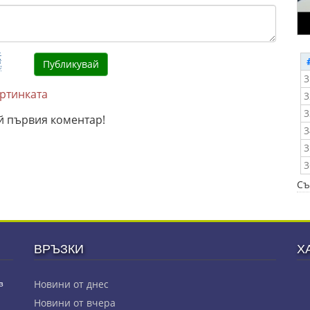
3
артинката
3
3
й първия коментар!
3
3
3
Съ
ВРЪЗКИ
Х
з
Новини от днес
Новини от вчера