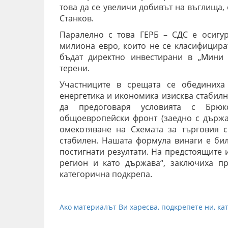
това да се увеличи добивът на въглища,
Станков.
Паралелно с това ГЕРБ – СДС е осигу
милиона евро, които не се класифицир
бъдат директно инвестирани в „Мини 
терени.
Участниците в срещата се обединиха 
енергетика и икономика изисква стабилн
да предоговаря условията с Брюк
общоевропейски фронт (заедно с държа
омекотяване на Схемата за търговия 
стабилен. Нашата формула винаги е би
постигнати резултати. На предстоящите 
регион и като държава“, заключиха пр
категорична подкрепа.
Ако материалът Ви харесва, подкрепете ни, кат