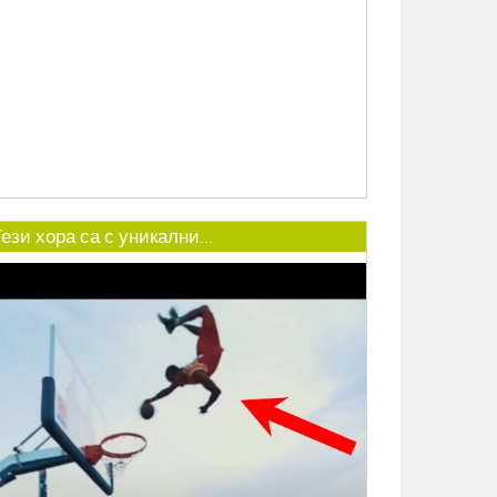
ези хора са с уникални...