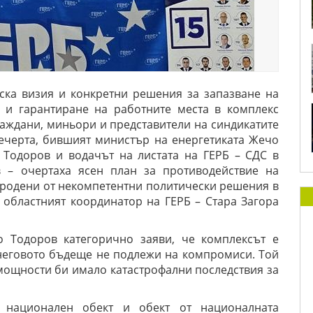
еска визия и конкретни решения за запазване на
 и гарантиране на работните места в комплекс
раждани, миньори и представители на синдикатите
вечерта, бившият министър на енергетиката Жечо
 Тодоров и водачът на листата на ГЕРБ – СДС в
 – очертаха ясен план за противодействие на
ородени от некомпетентни политически решения в
 областният координатор на ГЕРБ – Стара Загора
 Тодоров категорично заяви, че комплексът е
 неговото бъдеще не подлежи на компромиси. Той
мощности би имало катастрофални последствия за
н национален обект и обект от националната