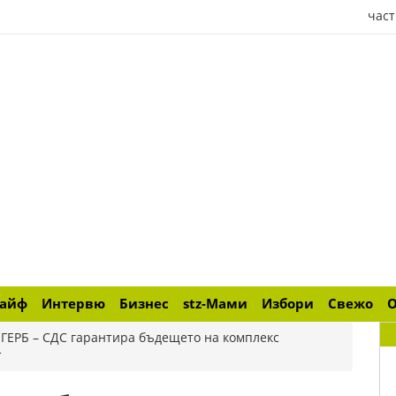
част
лайф
Интервю
Бизнес
stz-Мами
Избори
Свежо
>
ГЕРБ – СДС гарантира бъдещето на комплекс
т