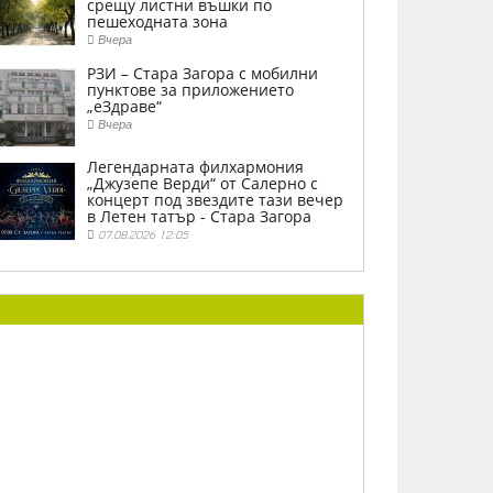
срещу листни въшки по
пешеходната зона
Вчера
РЗИ – Стара Загора с мобилни
пунктове за приложението
„еЗдраве“
Вчера
Легендарната филхармония
„Джузепе Верди“ от Салерно с
концерт под звездите тази вечер
в Летен татър - Стара Загора
07.08.2026 12:05