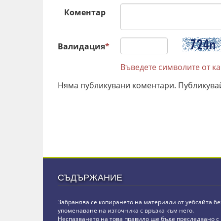
Коментар
Валидация
*
Въведете символите от к
Няма публикувани коментари. Публикува
СЪДЪРЖАНИЕ
Забранява се копирането на материали от уебсайта бе
упоменаване на източника с връзка към него.
Неспазването на това правило ще бъде преследвано с