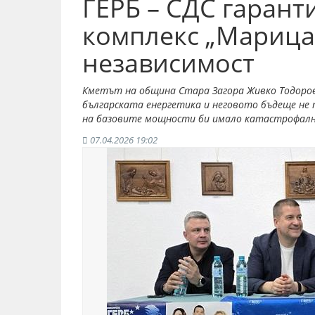
ГЕРБ – СДС гарант
комплекс „Марица
независимост
Кметът на община Стара Загора Живко Тодоров 
българската енергетика и неговото бъдеще не 
на базовите мощности би имало катастрофални
07.04.2026 19:02