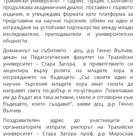
Тракийски университет – Одрин, Турция. Събитието
продължава академичния диалог, поставен с първото
издание, и утвърждава формата като платформа за
представяне на научни търсения, обмен на идеи и
изграждане на устойчиви партньорства между млади
изследователи, преподаватели и университетски
общности.
Домакинът на събитието - доц. д-р Генчо Вълчев,
декан на Педагогическия факултет на Тракийски
университет – Стара Загора, в приветствието си
акцентира върху ролята на младите хора в
изграждането на бъдещето. „Със своите идеи и
научни търсения младите хора имат силата да
направят света по-добър и по-успешен. Пожелавам
им да бъдат все така активни, смели и отговорни към
бъдещето, което създават“, заяви доц. д-р Генчо
Вълчев.
Поздравителен адрес до участниците и
организаторите изпрати ректорът на Тракийски
университет – Стара Загора проф. д-р Мирослав