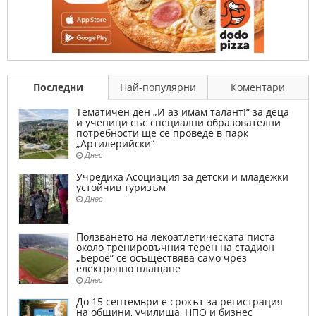
Последни
Най-популярни
Коментари
Тематичен ден „И аз имам талант!“ за деца
и ученици със специални образователни
потребности ще се проведе в парк
„Артилерийски“
Днес
Учредиха Асоциация за детски и младежки
устойчив туризъм
Днес
Ползването на лекоатлетическата писта
около тренировъчния терен на стадион
„Берое“ се осъществява само чрез
електронно плащане
Днес
До 15 септември е срокът за регистрация
на общини, училища, НПО и бизнес