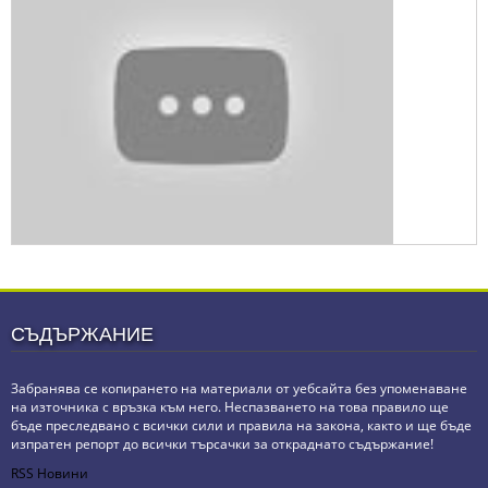
СЪДЪРЖАНИЕ
Забранява се копирането на материали от уебсайта без упоменаване
на източника с връзка към него. Неспазването на това правило ще
бъде преследвано с всички сили и правила на закона, както и ще бъде
изпратен репорт до всички търсачки за откраднато съдържание!
RSS Новини