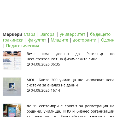
Маркери
Стара
|
Загора
|
университет
|
бъдещето
|
тракийски
|
факултет
|
Младите
|
докторанти
|
Одрин
|
Педагогическия
Вече има достъп до Регистър по
несъстоятелност на физическите лица
04.08.2026 06:35
МОН: Близо 200 училища ще използват нова
система за анализ на данни
04.08.2026 16:14
До 15 септември е срокът за регистрация на
общини, училища, НПО и бизнес организации
за участие в Европейската седмица на