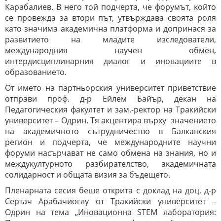
Карабалиев. В него той подчерта, че форумът, който
се провежда за втори път, утвърждава своята роля
като значима академична платформа и допринася за
развитието на младите изследователи,
международния научен обмен,
интердисциплинарния диалог и иновациите в
образованието.
От името на партньорския университет приветствие
отправи проф. д-р Ейлем Байър, декан на
Педагогическия факултет и зам.-ректор на Тракийски
университет – Одрин. Тя акцентира върху значението
на академичното сътрудничество в Балканския
регион и подчерта, че международните научни
форуми насърчават не само обмена на знания, но и
междукултурното разбирателство, академичната
солидарност и общата визия за бъдещето.
Пленарната сесия беше открита с доклад на доц. д-р
Сертач Арабачиоглу от Тракийски университет –
Одрин на тема „Иновационна STEM лаборатория: