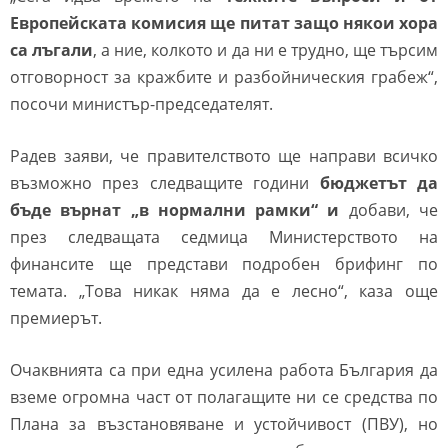
Европейската комисия ще питат защо някои хора
са лъгали
, а ние, колкото и да ни е трудно, ще търсим
отговорност за кражбите и разбойническия грабеж“,
посочи министър-председателят.
Радев заяви, че правителството ще направи всичко
възможно през следващите години
бюджетът да
бъде върнат „в нормални рамки“ и
добави, че
през следващата седмица Министерството на
финансите ще представи подробен брифинг по
темата. „Това никак няма да е лесно“, каза още
премиерът.
Очаквнията са при една усилена работа България да
вземе огромна част от полагащите ни се средства по
Плана за възстановяване и устойчивост (ПВУ), но