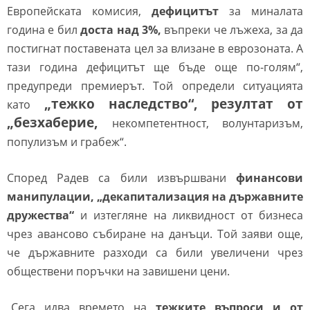
Европейската комисия,
дефицитът
за миналата
година е бил
доста над 3%,
въпреки че лъжеха, за да
постигнат поставената цел за влизане в еврозоната. А
тази година дефицитът ще бъде още по-голям“,
предупреди премиерът.
Той определи ситуацията
„тежко наследство“, резултат от
като
„безхаберие,
некомпетентност, волунтаризъм,
популизъм и грабеж“.
Според Радев са били извършвани
финансови
манипулации, „декапитализация на държавните
дружества“
и изтегляне на ликвидност от бизнеса
чрез авансово събиране на данъци. Той заяви още,
че държавните разходи са били увеличени чрез
обществени поръчки на завишени цени.
„Сега идва времето на
тежките въпроси и от