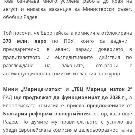
това означава много усилена работа до края на
август и никаква ваканция за Министерски съвет,
обобщи Радев.
Той посочи, че Европейската комисия е отблокирана
370 млн. евро
по ПВУ, които са дадени
предварително, в аванс, заради доверието в
правителството и експедитивните действия по
разглеждане на законите, свързани с
антикорупционната комисия и главния прокурор.
Мини „Марица-изток“ и „ТЕЦ Марица изток 2
“
ЕАД
ще продължат да функционират до 2038 г.,
а
Европейската комисия е приела
предложените
от
България
реформи
в
енергийния
сектор, каза още
Радев. По думите му правителството е успяло да
убеди Европейската комисия в целесъобразността на