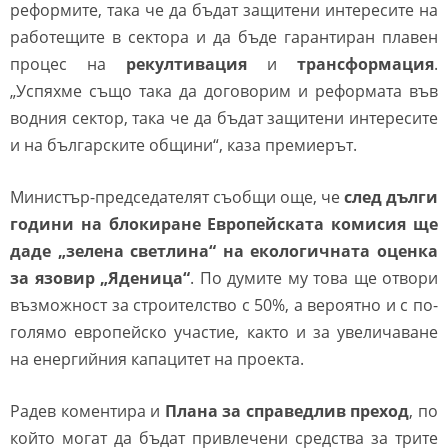
реформите, така че да бъдат защитени интересите на
работещите в сектора и да бъде гарантиран плавен
процес на
рекултивация
и
трансформация
.
„Успяхме също така да договорим и реформата във
водния сектор, така че да бъдат защитени интересите
и на българските общини“, каза премиерът.
Министър-председателят съобщи още, че
след дълги
години на блокиране Европейската комисия ще
даде „зелена светлина“ на екологичната оценка
за язовир „Яденица“
. По думите му това ще отвори
възможност за строителство с 50%, а вероятно и с по-
голямо европейско участие, както и за увеличаване
на енергийния капацитет на проекта.
Радев коментира и
Плана за справедлив преход
, по
който могат да бъдат привлечени средства за трите