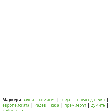
Маркери
заяви
|
комисия
|
бъдат
|
председателят
|
европейската
|
Радев
|
каза
|
премиерът
|
думите
|
дефицитът