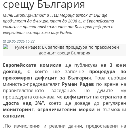
срещу България
Мини „Марица-изток“ и „ТЕЦ Марица изток 2“ ЕАД ще
продължат да функционират до 2038 г., а Европейската
комисия е приела предложените от България реформи в
енергийния сектор, каза още Радев.
29.05.2026 15:32
Европейската комисия
ще публикува
на 3 юни
доклад, с
който ще започне
процедура по
прекомерен дефицит за Българи
я. Това съобщи
министър-председателят
Румен
Радев
по време на
правителственото заседание. По думите му
процедурата означава, че
дефицитът на страната е
„доста над 3%“,
което ще доведе до регулярен
мониторинг
,
ограничителни
мерки
и възможни
санкции
.
„По изчисления и реални данни, предоставени на