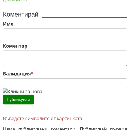
Коментирай
Име
Коментар
Валидация
*
Въведете символите от картинката
Няма публикувани коментари. Публикувай първия