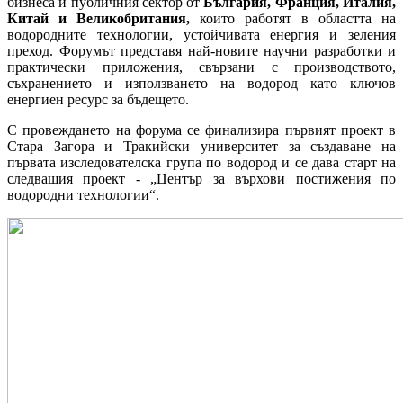
бизнеса и публичния сектор от
България, Франция, Италия,
Китай и Великобритания,
които работят в областта на
водородните технологии, устойчивата енергия и зеления
преход. Форумът представя най-новите научни разработки и
практически приложения, свързани с производството,
съхранението и използването на водород като ключов
енергиен ресурс за бъдещето.
С провеждането на форума се финализира първият проект в
Стара Загора и Тракийски университет за създаване на
първата изследователска група по водород и се дава старт на
следващия проект - „Център за върхови постижения по
водородни технологии“.