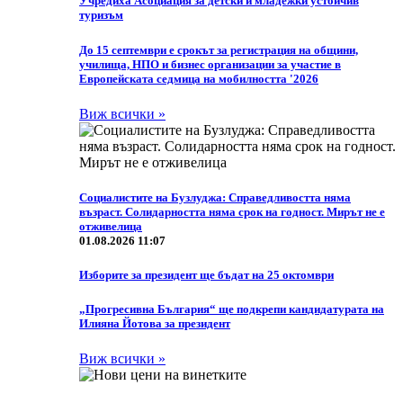
Учредиха Асоциация за детски и младежки устойчив
туризъм
До 15 септември е срокът за регистрация на общини,
училища, НПО и бизнес организации за участие в
Европейската седмица на мобилността '2026
Виж всички »
Социалистите на Бузлуджа: Справедливостта няма
възраст. Солидарността няма срок на годност. Мирът не е
отживелица
01.08.2026 11:07
Изборите за президент ще бъдат на 25 октомври
„Прогресивна България“ ще подкрепи кандидатурата на
Илияна Йотова за президент
Виж всички »