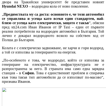
двора на Тракийски университет бе представен новият
Hyundai NEXO
– водородна кола от ново поколение.
„
Предимствата му са доста: основното е, че този автомобил
се управлява и усеща като всеки един стандартен, най-
близо се усеща като електрически, защото е такъв
“, обясни
пред stz24.com Иван Иванов от IP Taxi – един от първите
реални потребители на водороден автомобил в България. Той
лично е докарал водородното возило на собствен ход от
Полша до България.
Колата е с електрическо задвижване, не харчи и гори водород,
а той се използва за генерирането на енергия.
„По-особеното е това, че водородът, който се използва за
генериране на електричество, инфраструктурата не е
разпространена за него. В страната има само една зарядна
станция – в
София.
Това е единственият проблем и спирачка
към това такъв тип автомобили да се използват по-масово“,
признава Иванов.