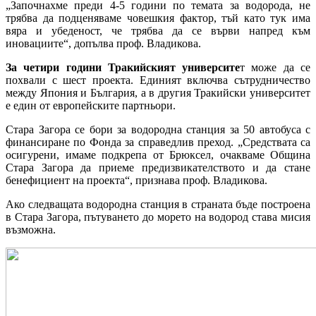
„Започнахме преди 4-5 години по темата за водорода, не
трябва да подценяваме човешкия фактор, тъй като тук има
вяра и убеденост, че трябва да се върви напред към
иновациите“, допълва проф. Владикова.
За четири години Тракийският университе
т може да се
похвали с шест проекта. Единият включва сътрудничество
между Япония и България, а в другия Тракийски университет
е един от европейските партньори.
Стара Загора се бори за водородна станция за 50 автобуса с
финансиране по Фонда за справедлив преход. „Средствата са
осигурени, имаме подкрепа от Брюксел, очакваме Община
Стара Загора да приеме предизвикателството и да стане
бенефициент на проекта“, признава проф. Владикова.
Ако следващата водородна станция в страната бъде построена
в Стара Загора, пътуването до морето на водород става мисия
възможна.