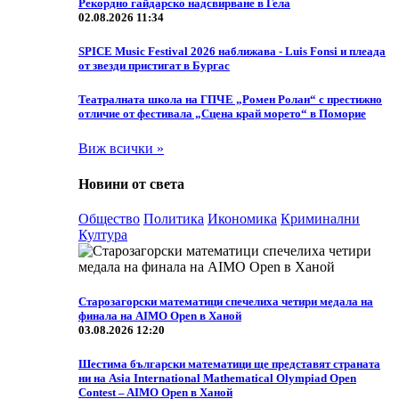
Рекордно гайдарско надсвирване в Гела
02.08.2026 11:34
SPICE Music Festival 2026 наближава - Luis Fonsi и плеада
от звезди пристигат в Бургас
Театралната школа на ГПЧЕ „Ромен Ролан“ с престижно
отличие от фестивала „Сцена край морето“ в Поморие
Виж всички »
Новини от света
Общество
Политика
Икономика
Криминални
Култура
Старозагорски математици спечелиха четири медала на
финала на AIMO Open в Ханой
03.08.2026 12:20
Шестима български математици ще представят страната
ни на Asia International Mathematical Olympiad Open
Contest – AIMO Open в Ханой