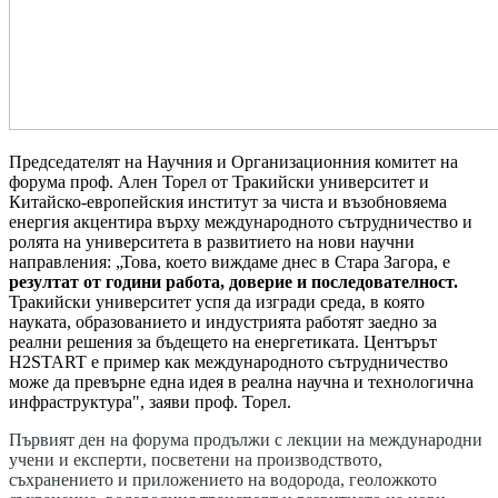
Председателят на Научния и Организационния комитет на
форума проф. Ален Торел от Тракийски университет и
Китайско-европейския институт за чиста и възобновяема
енергия акцентира върху международното сътрудничество и
ролята на университета в развитието на нови научни
направления: „Това, което виждаме днес в Стара Загора, е
резултат от години работа, доверие и последователност.
Тракийски университет успя да изгради среда, в която
науката, образованието и индустрията работят заедно за
реални решения за бъдещето на енергетиката. Центърът
H2START е пример как международното сътрудничество
може да превърне една идея в реална научна и технологична
инфраструктура", заяви проф. Торел.
Първият ден на форума продължи с лекции на международни
учени и експерти, посветени на производството,
съхранението и приложението на водорода, геоложкото