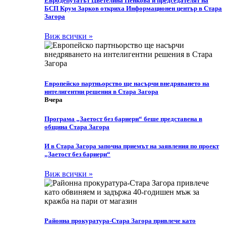
Eвродепутатът Цветелина Пенкова и председателят на
БСП Крум Зарков откриха Информационен център в Стара
Загора
Виж всички »
Европейско партньорство ще насърчи внедряването на
интелигентни решения в Стара Загора
Вчера
Програма „Заетост без бариери“ беше представена в
община Стара Загора
И в Стара Загора започна приемът на заявления по проект
„Заетост без бариери“
Виж всички »
Районна прокуратура-Стара Загора привлече като