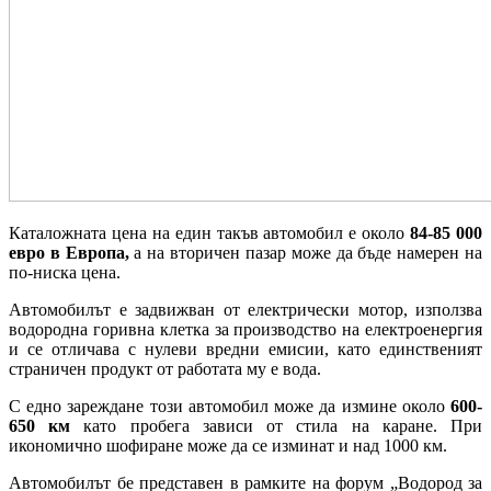
Каталожната цена на един такъв автомобил е около
84-85 000
евро в Европа,
а на вторичен пазар може да бъде намерен на
по-ниска цена.
Автомобилът е задвижван от електрически мотор, използва
водородна горивна клетка за производство на електроенергия
и се отличава с нулеви вредни емисии, като единственият
страничен продукт от работата му е вода.
С едно зареждане този автомобил може да измине около
600-
650 км
като пробега зависи от стила на каране. При
икономично шофиране може да се изминат и над 1000 км.
Автомобилът бе представен в рамките на форум „Водород за