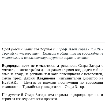
Сред участниците във форума е и п
роф. Ален Торел
- ICARE /
Тракийски университет, Експерт в областта на водородните
технологии и високотемпературните горивни клетки
Водородът вече не е екзотика, а реалност.
Стара Загора е
мястото, в което трябва да направим първия водороден хъб не
само за града, за региона, тъй като потенциалът е невероятен,
смята п
роф. Дария Владикова
изпълнителен директор на
H2START – Център за върхови постижения по водородни
технологии, Тракийски университет – Стара Загора.
По думите й Стара Загора има първата водородна долина и
серия от изследователски проекти.