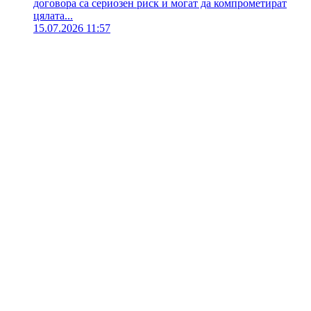
договора са сериозен риск и могат да компрометират
цялата...
15.07.2026 11:57