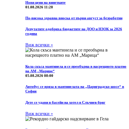
Нови цени на винетките
01.08.2026 11:28
По-висока здравна вноска от първи август за безработни
Депутатите одобриха бюджетите на ДОО и НЗОК за 2026
година
Виж всички »
Кола скъса мантинела и се преобърна в насрещното платно
на АМ „Марица“
05.08.2026 08:00
Автобус се вряза в мантинелата на „Цариградско шосе“ в
София
Дете се удави в басейн на хотел в Слъчнев бряг
Виж всички »