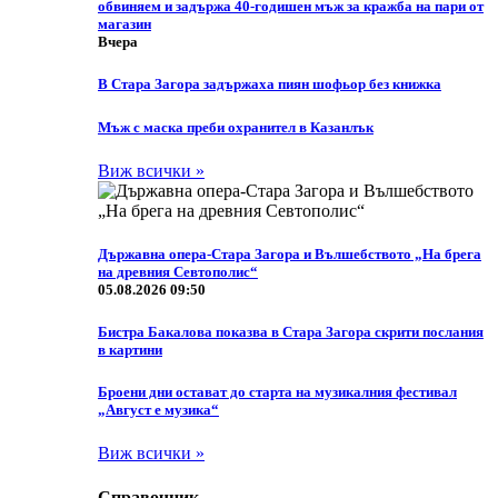
обвиняем и задържа 40-годишен мъж за кражба на пари от
магазин
Вчера
В Стара Загора задържаха пиян шофьор без книжка
Мъж с маска преби охранител в Казанлък
Виж всички »
Държавна опера-Стара Загора и Вълшебството „На брега
на древния Севтополис“
05.08.2026 09:50
Бистра Бакалова показва в Стара Загора скрити послания
в картини
Броени дни остават до старта на музикалния фестивал
„Август е музика“
Виж всички »
Справочник