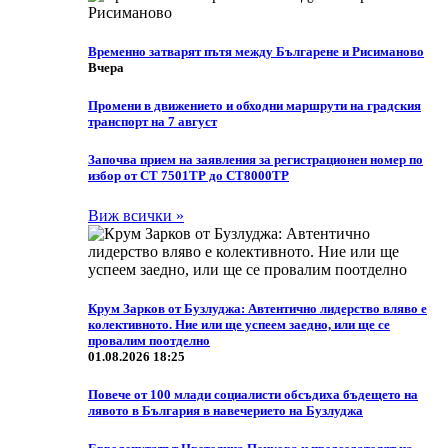
Временно затварят пътя между Българене и Рисиманово
Вчера
Промени в движението и обходни маршрути на градския
транспорт на 7 август
Започва прием на заявления за регистрационен номер по
избор от СТ 7501ТР до СТ8000ТР
Виж всички »
Крум Зарков от Бузлуджа: Автентично лидерство вляво е
колективното. Ние или ще успеем заедно, или ще се
провалим поотделно
01.08.2026 18:25
Повече от 100 млади социалисти обсъдиха бъдещето на
лявото в България в навечерието на Бузлуджа