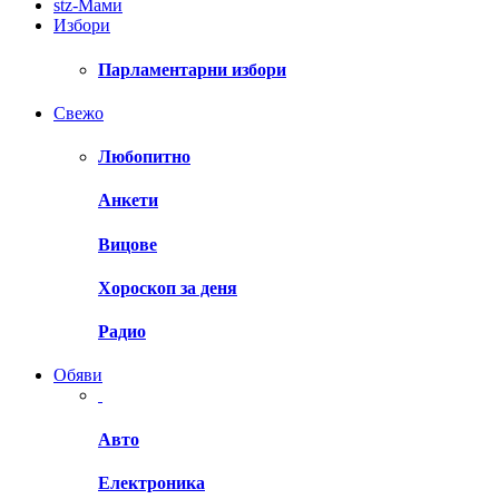
stz-Мами
Избори
Парламентарни избори
Свежо
Любопитно
Анкети
Вицове
Хороскоп за деня
Радио
Обяви
Авто
Електроника