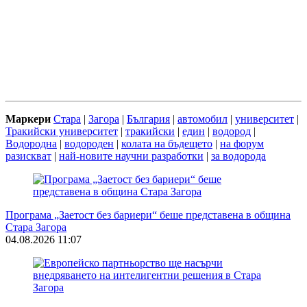
Маркери
Стара
|
Загора
|
България
|
автомобил
|
университет
|
Тракийски университет
|
тракийски
|
един
|
водород
|
Водородна
|
водороден
|
колата на бъдещето
|
на форум
разискват
|
най-новите научни разработки
|
за водорода
Програма „Заетост без бариери“ беше представена в община
Стара Загора
04.08.2026 11:07