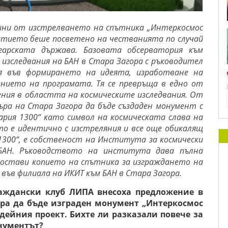
дини от изстрелването на спътника „Интеркосмос
битието беше посветено на честванията по случай
гарската държава. Базовата обсерватория към
изследвания на БАН в Стара Загора с ръководител
я във формирането на идеята, изработване на
ението на програмата. Тя се превръща в едно от
ния в областта на космическите изследвания.
От
ра на Стара Загора да бъде създаден монумент с
рия 1300“ като символ на космическата слава на
то е идентично с изстреляния и все още обикалящ
300“, е собственост на Института за космически
 БАН. Ръководството на института дава пълна
едостави копието на спътника за изграждането на
във филиала на ИКИТ към БАН в Стара Загора.
раждански клуб ЛИПА внесоха предложение в
ра да бъде изграден монумент „Интеркосмос
идейния проект. Бихте ли разказали повече за
нументът?