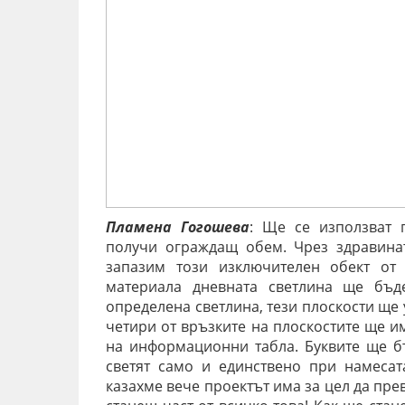
Пламена Гогошева
: Ще се използват 
получи ограждащ обем. Чрез здравина
запазим този изключителен обект от 
материала дневната светлина ще бъд
определена светлина, тези плоскости ще
четири от връзките на плоскостите ще и
на информационни табла. Буквите ще бъ
светят само и единствено при намесат
казахме вече проектът има за цел да пре