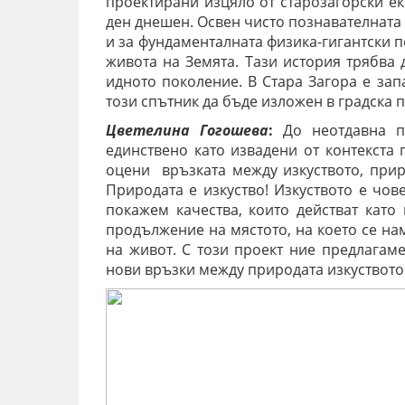
проектирани изцяло от старозагорски ек
ден днешен. Освен чисто познавателната
и за фундаменталната физика-гигантски 
живота на Земята.
Тази история трябва 
идното поколение.
В Стара Загора е зап
този спътник да бъде изложен в градска 
Цветелина Гогошева
:
До неотдавна па
единствено като извадени от контекста 
оцени връзката между изкуството, прир
Природата е изкуство! Изкуството е чов
покажем качества, които действат като
продължение на мястото, на което се н
на живот.
С този проект ние предлагаме
нови връзки между природата изкуството 