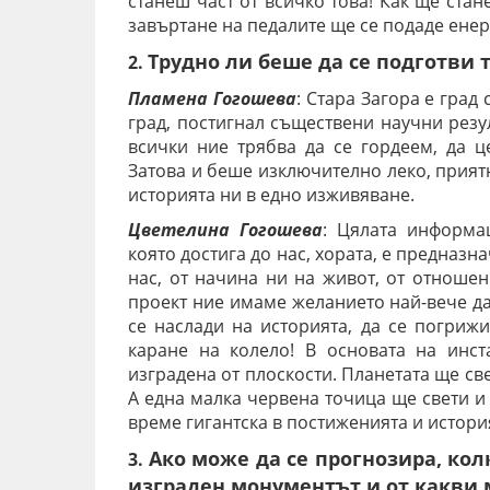
станеш част от всичко това! Как ще ста
завъртане на педалите ще се подаде енерг
Трудно ли беше да се подготви 
2.
Пламена Гогошева
: Стара Загора е град
град, постигнал съществени научни резул
всички ние трябва да се гордеем, да ц
Затова и беше изключително леко, прият
историята ни в едно изживяване.
Цветелина Гогошева
: Цялата информа
която достига до нас, хората, е предназна
нас, от начина ни на живот, от отноше
проект ние имаме желанието най-вече да
се наслади на историята, да се погрижи
каране на колело!
В основата на инст
изградена от плоскости. Планетата ще св
А една малка червена точица ще свети и
време гигантска в постиженията и история
Ако може да се прогнозира, ко
3.
изграден монументът и от какви