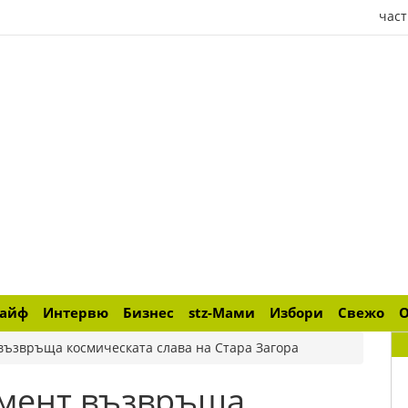
част
лайф
Интервю
Бизнес
stz-Мами
Избори
Свежо
възвръща космическата слава на Стара Загора
умент възвръща