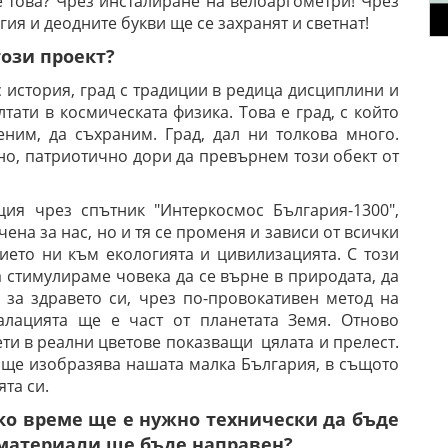
не това? Чрез инсталиране на велоаргометри! Чрез
ия и деодните букви ще се захранят и светнат!
този проект?
 с история, град с традиции в редица дисциплини и
тати в космическата физика. Това е г
рад, с който
еним, да съхраним. Град, дал ни толкова много.
но, патриотично дори да превърнем този обект от
ция чрез спътник "Интеркосмос България-1300",
чена за нас, но и тя се променя и зависи от всички
нието ни към екологията и цивилизацията.
С този
 стимулираме човека да се върне в природата, да
 за здравето си, чрез по-провокативен метод на
алацията ще е част от планетата Земя. Отново
ети в реални цветове показващи цялата и прелест.
 ще изобразява нашата малка България, в същото
та си.
лко време ще е нужно технически да бъде
 материали ще бъде направен?