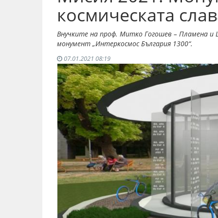
космическата слав
Внучките на проф. Митко Гогошев – Пламена и 
монумент „Интеркосмос България 1300“.
07.01.2021 08:19