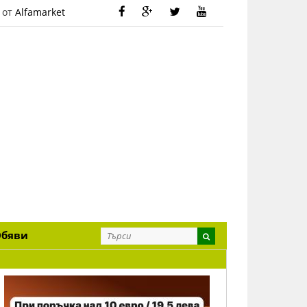
 от
Alfamarket
Обяви