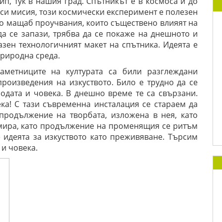
ип, тук в нашия град. Спътникът е в космоса и до
 си мисия, този космически експеримент е полезен
по мащаб проучвания, които съществено влияят на
да се запази, трябва да се покаже на днешното и
азен технологичният макет на спътника. Идеята е
природна среда.
метниците на културата са били разглеждани
произведения на изкуството. Било е трудно да се
одата и човека. В днешно време те са свързани.
ека! С тази съвременна инсталация се стараем да
 продължение на творбата, изложена в нея, като
амира, като продължение на променящия се ритъм
 идеята за изкуството като преживяване. Търсим
и човека.