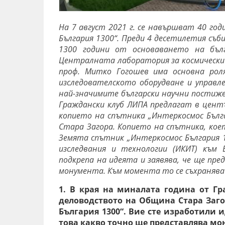
На 7 август 2021 г. се навършват 40 го
България 1300“. Преди 4 десетилетия съ
1300 години от основаването на бъл
Централната лаборатория за космически 
проф. Митко Гогошев има основна рол
изследователското оборудване и управл
най-значимите български научни постиже
Граждански клуб ЛИПА предлагат в центъ
копието на спътника „Интеркосмос Бълга
Стара Загора.
Копието на спътника, кое
Земята спътник „Интеркосмос България 1
изследвания и технологии (ИКИТ) към
подкрепа на идеята и заявява, че ще пр
монумента. Към момента то се съхранява 
1. В края на миналата година от Г
деловодството на Община Стара Заго
България 1300“. Вие сте изработили 
това какво точно ще представлява мо