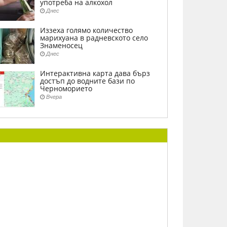
употреба на алкохол
Днес
Иззеха голямо количество
марихуана в радневското село
Знаменосец
Днес
Интерактивна карта дава бърз
достъп до водните бази по
Черноморието
Вчера