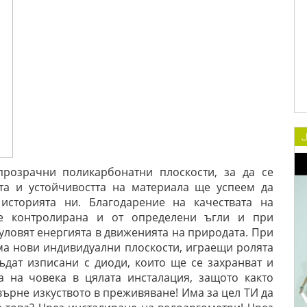
прозрачни поликарбонатни плоскости, за да се
та и устойчивостта на материала ще успеем да
историята ни. Благодарение на качествата на
е контролирана и от определени ъгли и при
 уловят енергията в движенията на природата. При
ма нови индивидуални плоскости, играещи ролята
дат изписани с диоди, които ще се захранват и
а на човека в цялата инсталация, защото както
върне изкуството в преживяване! Има за цел ТИ да