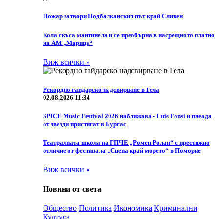
Пожар затвори Подбалканския път край Сливен
Кола скъса мантинела и се преобърна в насрещното платно
на АМ „Марица“
Виж всички »
Рекордно гайдарско надсвирване в Гела
02.08.2026 11:34
SPICE Music Festival 2026 наближава - Luis Fonsi и плеада
от звезди пристигат в Бургас
Театралната школа на ГПЧЕ „Ромен Ролан“ с престижно
отличие от фестивала „Сцена край морето“ в Поморие
Виж всички »
Новини от света
Общество
Политика
Икономика
Криминални
Култура