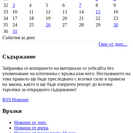
32
3
4
5
6
7
8
9
33
10
11
12
13
14
15
16
34
17
18
19
20
21
22
23
35
24
25
26
27
28
29
30
36
31
Събития за днес
Още от днес...
Съдържание
Забранява се копирането на материали от уебсайта без
упоменаване на източника с връзка към него. Неспазването на
това правило ще бъде преследвано с всички сили и правила
на закона, както и ще бъде изпратен репорт до всички
търсачки за откраднато съдържание!
RSS Новини
Връзки
Новини от днес
Новини от вчера