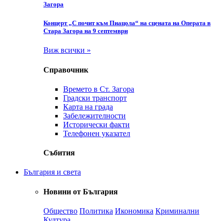
Загора
Концерт „С почит към Пиацола“ на сцената на Операта в
Стара Загора на 9 септември
Виж всички »
Справочник
Времето в Ст. Загора
Градски транспорт
Карта на града
Забележителности
Исторически факти
Телефонен указател
Събития
България и света
Новини от България
Общество
Политика
Икономика
Криминални
Култура