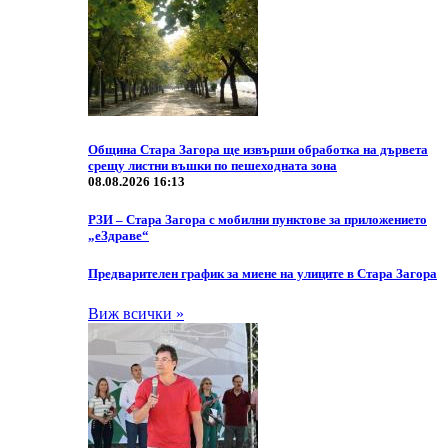
Община Стара Загора ще извърши обработка на дървета
срещу листни въшки по пешеходната зона
08.08.2026 16:13
РЗИ – Стара Загора с мобилни пунктове за приложението
„еЗдраве“
Предварителен график за миене на улиците в Стара Загора
Виж всички »