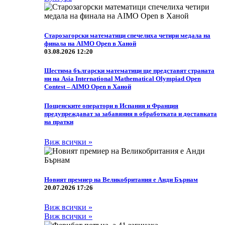
Старозагорски математици спечелиха четири медала на
финала на AIMO Open в Ханой
03.08.2026 12:20
Шестима български математици ще представят страната
ни на Asia International Mathematical Olympiad Open
Contest – AIMO Open в Ханой
Пощенските оператори в Испания и Франция
предупреждават за забавяния в обработката и доставката
на пратки
Виж всички »
Новият премиер на Великобритания е Анди Бърнам
20.07.2026 17:26
Виж всички »
Виж всички »