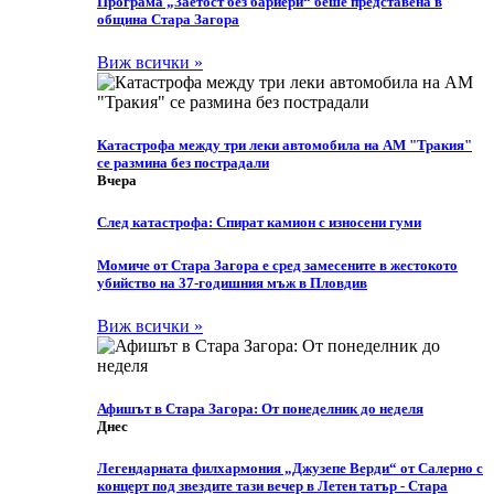
Програма „Заетост без бариери“ беше представена в
община Стара Загора
Виж всички »
Катастрофа между три леки автомобила на АМ "Тракия"
се размина без пострадали
Вчера
След катастрофа: Спират камион с износени гуми
Момиче от Стара Загора е сред замесените в жестокото
убийство на 37-годишния мъж в Пловдив
Виж всички »
Афишът в Стара Загора: От понеделник до неделя
Днес
Легендарната филхармония „Джузепе Верди“ от Салерно с
концерт под звездите тази вечер в Летен татър - Стара