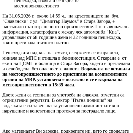
На 31.05.2026 г., около 14:59 ч., на кръстовището на бул.
"Славянски" с ул. "Димитър Наумов" в Стара Загора, е
настъпило пътнотранспортно произшествие. По първоначална
информация, катастрофата е между лек автомоибл "Киа",
управляван от 68-годишна жена и 32-годишна пешеходка,
която пресичала пътното платно.
Пешеходката паднала на земята, след което се изправила,
минала зад МПС и отишла в бензиностанция. Откарана е от
екип на ЦСМП в болница в Стара Загора, където е прегледана
и освободена, без опасност за живота.
Водачката не останала
на местопроизшествието до пристигане на компетентните
органи на МВР, установена е по-късно и се е върнала на
местопризшествието в 15:35 часа
.
Двете жени са тествани за употреба на алкохол, отчетени са
отрицателни резултати. В сектор "Пътна полиция" на
водачката е съставен акт за установено административно
нарушение и констативен протокол за пострадало лице.
Ако материалът Ви харесва, подкрепете ни, като го споделете