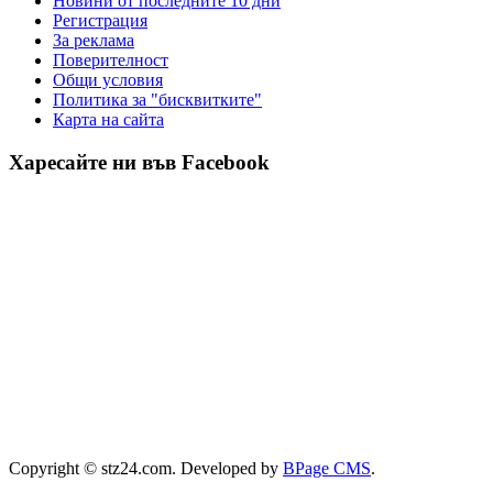
Новини от последните 10 дни
Регистрация
За реклама
Πoвepитeлнocт
Общи условия
Политика за "бисквитките"
Карта на сайта
Харесайте ни във Facebook
Copyright © stz24.com. Developed by
BPage CMS
.