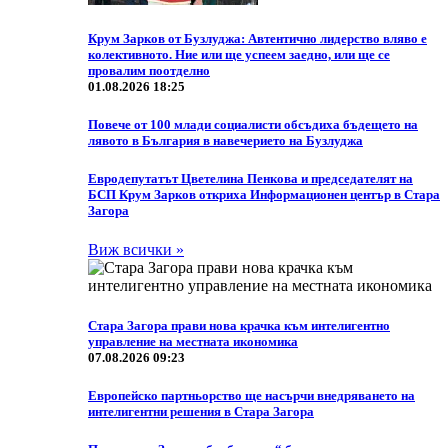
Крум Зарков от Бузлуджа: Автентично лидерство вляво е
колективното. Ние или ще успеем заедно, или ще се
провалим поотделно
01.08.2026 18:25
Повече от 100 млади социалисти обсъдиха бъдещето на
лявото в България в навечерието на Бузлуджа
Eвродепутатът Цветелина Пенкова и председателят на
БСП Крум Зарков откриха Информационен център в Стара
Загора
Виж всички »
Стара Загора прави нова крачка към интелигентно
управление на местната икономика
07.08.2026 09:23
Европейско партньорство ще насърчи внедряването на
интелигентни решения в Стара Загора