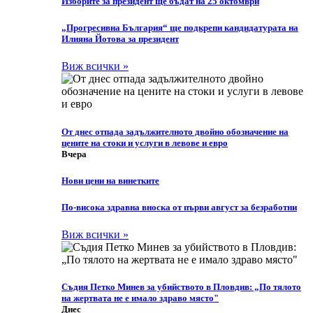
Изборите за президент ще бъдат на 25 октомври
„Прогресивна България“ ще подкрепи кандидатурата на
Илияна Йотова за президент
Виж всички »
От днес отпада задължителното двойно обозначение на
цените на стоки и услуги в левове и евро
Вчера
Нови цени на винетките
По-висока здравна вноска от първи август за безработни
Виж всички »
Съдия Петко Минев за убийството в Пловдив: „По тялото
на жертвата не е имало здраво място"
Днес