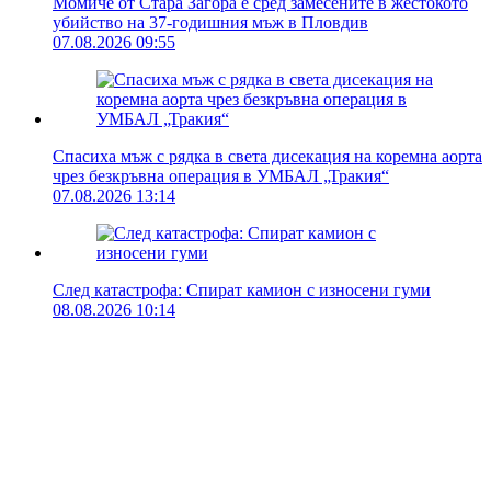
Момиче от Стара Загора е сред замесените в жестокото
убийство на 37-годишния мъж в Пловдив
07.08.2026 09:55
Спасиха мъж с рядка в света дисекация на коремна аорта
чрез безкръвна операция в УМБАЛ „Тракия“
07.08.2026 13:14
След катастрофа: Спират камион с износени гуми
08.08.2026 10:14