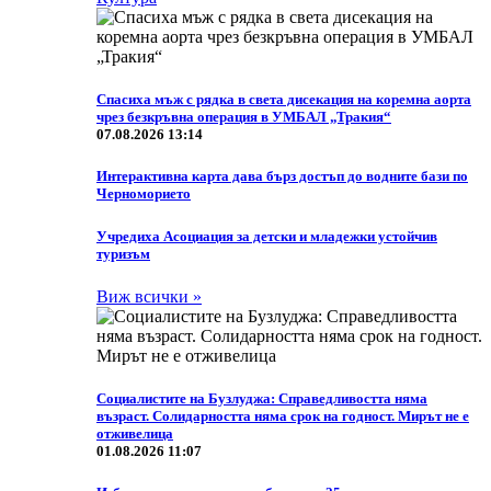
Спасиха мъж с рядка в света дисекация на коремна аорта
чрез безкръвна операция в УМБАЛ „Тракия“
07.08.2026 13:14
Интерактивна карта дава бърз достъп до водните бази по
Черноморието
Учредиха Асоциация за детски и младежки устойчив
туризъм
Виж всички »
Социалистите на Бузлуджа: Справедливостта няма
възраст. Солидарността няма срок на годност. Мирът не е
отживелица
01.08.2026 11:07