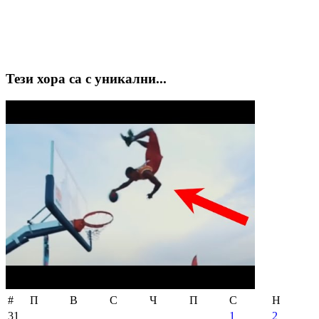
Тези хора са с уникални...
#
П
В
С
Ч
П
С
Н
31
1
2