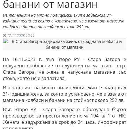
банани от магазин
Изпратеният на място полицейски екип е задържал 31-
годишна жена, за която е установено, че е взела от магазина
колбаси и банани на стойност около 252 лв.
17.11.2023 12:11
На 16.11.2023 г. във Второ РУ - Стара Загора е
получено съобщение от служител на магазин в гр.
Стара Загора, че жена е напуснала магазина със
стока, която не е заплатила.
Изпратеният на място полицейски екип е задържал
31-годишна жена, за която е установено, че е взела от
магазина колбаси и банани на стойност около 252 лв.
Във Второ РУ - Стара Загора е образувано бързо
производство за престъпление по чл.194, ал.1 от НК.
Жената е задържана за срок до 24 часа, информират
от полицията.