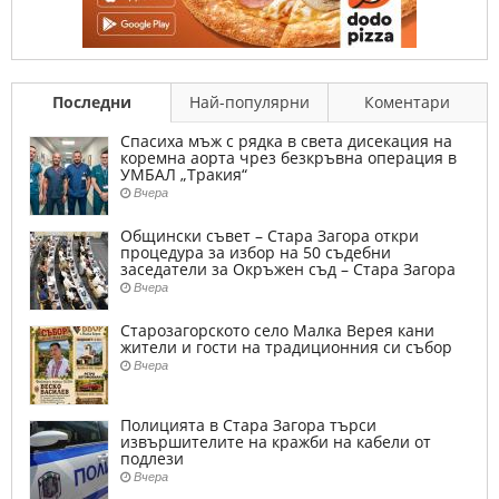
Последни
Най-популярни
Коментари
Спасиха мъж с рядка в света дисекация на
коремна аорта чрез безкръвна операция в
УМБАЛ „Тракия“
Вчера
Общински съвет – Стара Загора откри
процедура за избор на 50 съдебни
заседатели за Окръжен съд – Стара Загора
Вчера
Старозагорското село Малка Верея кани
жители и гости на традиционния си събор
Вчера
Полицията в Стара Загора търси
извършителите на кражби на кабели от
подлези
Вчера