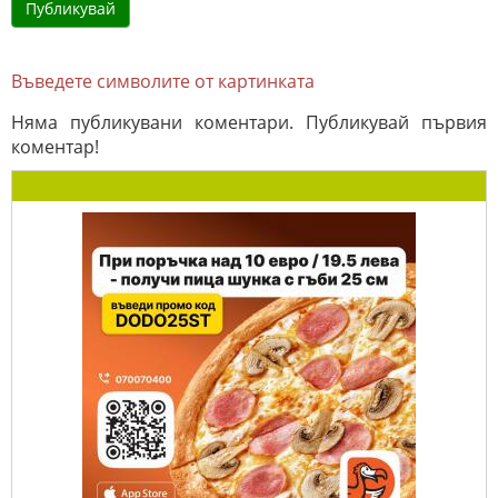
Въведете символите от картинката
Няма публикувани коментари. Публикувай първия
коментар!