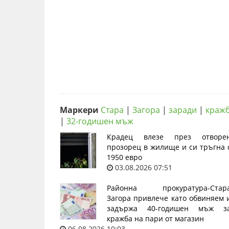
Маркери
Стара
|
Загора
|
заради
|
краж
|
32-годишен мъж
Крадец влезе през отворе
прозорец в жилище и си тръгна 
1950 евро
03.08.2026 07:51
Районна прокуратура-Стар
Загора привлече като обвиняем 
задържа 40-годишен мъж з
кражба на пари от магазин
06.08.2026 10:03