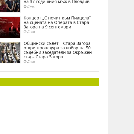
на 37-годишния мъж в Пловдив
Днес
Концерт „С почит към Пиацола“
на сцената на Операта в Стара
Загора на 9 септември
Днес
Общински съвет – Стара Загора
откри процедура за избор на 50
съдебни заседатели за Окръжен
съд – Стара Загора
Днес