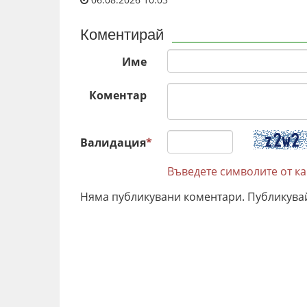
Коментирай
Име
Коментар
Валидация
*
Въведете символите от к
Няма публикувани коментари. Публикува