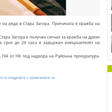
 на реда в Стара Загора. Причината е кражба на
У-Стара Загора е получен сигнал за кражба на дрехи
за срок до 24 часа е задържан извършителят на
.194 от НК под надзора на Районна прокуратура-
о го споделете с приятелите си.