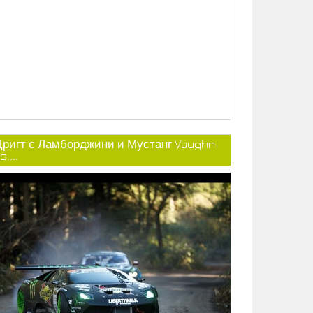
Дригт с Ламборджини и Мустанг Vaughn
s....