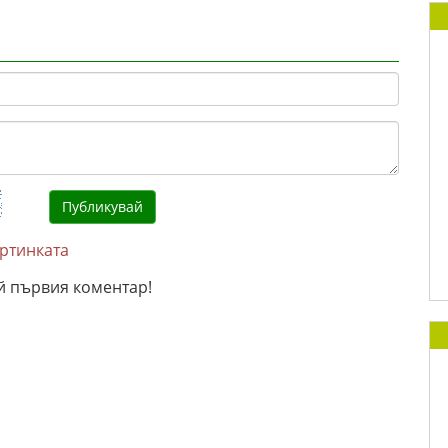
артинката
й първия коментар!