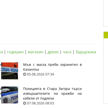
ба
|
годишен
|
магазин
|
дрехи
|
часа
|
Задържаха
н
Мъж с маска преби охранител в
с
Казанлък
05.08.2026 07:34
а
Полицията в Стара Загора търси
и
извършителите на кражби на
а
кабели от подлези
07.08.2026 08:03