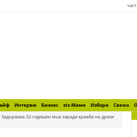
част
лайф
Интервю
Бизнес
stz-Мами
Избори
Свежо
>
Задържаха 32-годишен мъж заради кражба на дрехи