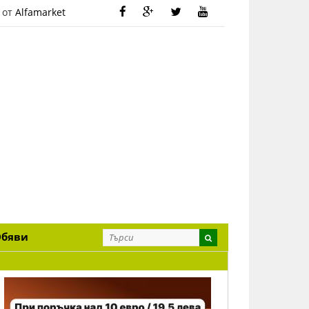
 от
Alfamarket
Обяви