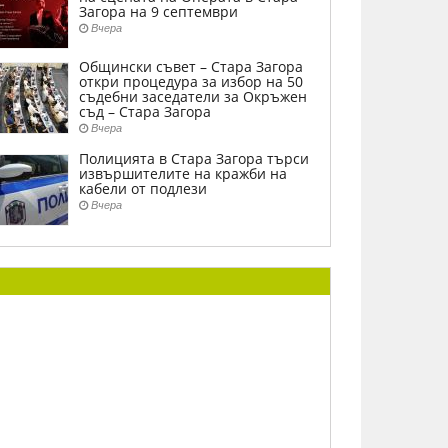
Загора на 9 септември
Вчера
Общински съвет – Стара Загора
откри процедура за избор на 50
съдебни заседатели за Окръжен
съд – Стара Загора
Вчера
Полицията в Стара Загора търси
извършителите на кражби на
кабели от подлези
Вчера