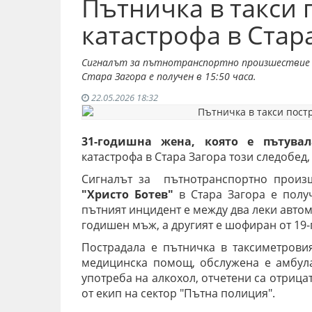
Пътничка в такси 
катастрофа в Стар
Сигналът за пътнотранспортно произшествие на
Стара Загора е получен в 15:50 часа.
22.05.2026 18:32
31-годишна жена, която е пътува
катастрофа в Стара Загора този следобед
Сигналът за пътнотранспортно произ
"Христо Ботев"
в Стара Загора е полу
пътният инцидент е между два леки автом
годишен мъж, а другият е шофиран от 19
Пострадала е пътничка в таксиметров
медицинска помощ, обслужена е амбула
употреба на алкохол, отчетени са отриц
от екип на сектор "Пътна полиция".