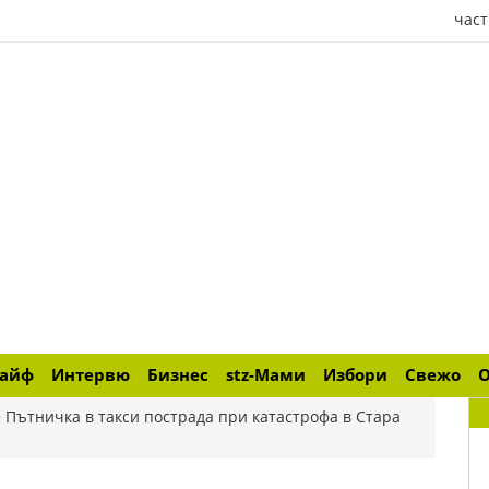
част
лайф
Интервю
Бизнес
stz-Мами
Избори
Свежо
>
Пътничка в такси пострада при катастрофа в Стара