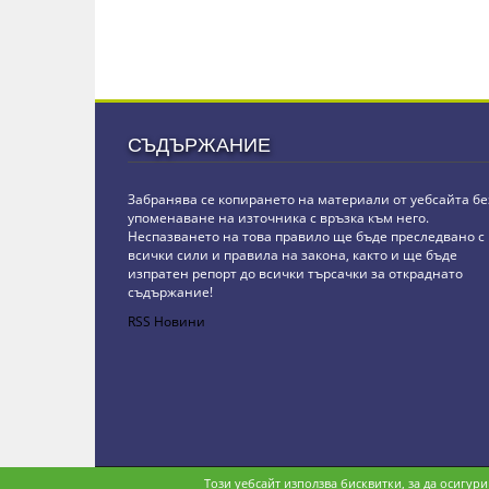
СЪДЪРЖАНИЕ
Забранява се копирането на материали от уебсайта бе
упоменаване на източника с връзка към него.
Неспазването на това правило ще бъде преследвано с
всички сили и правила на закона, както и ще бъде
изпратен репорт до всички търсачки за откраднато
съдържание!
RSS Новини
Copyright © stz24.com. Developed by
BPage CMS
.
Този уебсайт използва бисквитки, за да осигур