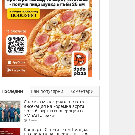
Последни
Най-популярни
Коментари
Спасиха мъж с рядка в света
дисекация на коремна аорта
чрез безкръвна операция в
УМБАЛ „Тракия“
Вчера
Концерт „С почит към Пиацола“
на сцената на Операта в Стара