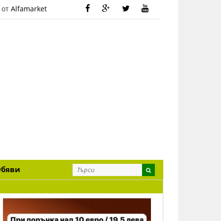
 от
Alfamarket
Обяви