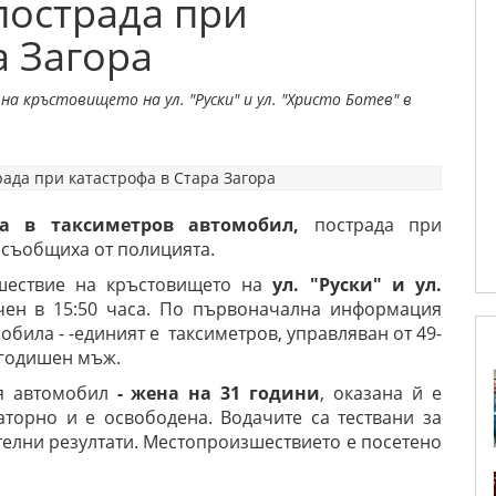
пострада при
а Загора
 кръстовището на ул. "Руски" и ул. "Христо Ботев" в
ла в таксиметров автомобил,
пострада при
, съобщиха от полицията.
шествие на кръстовището на
ул. "Руски" и ул.
чен в 15:50 часа. По първоначална информация
обила - -единият е таксиметров, управляван от 49-
-годишен мъж.
ия автомобил
- жена на 31 години
, оказана й е
торно и е освободена. Водачите са тествани за
ателни резултати. Местопроизшествието е посетено