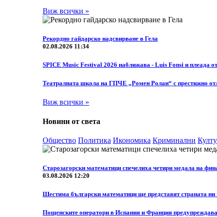
Виж всички »
Рекордно гайдарско надсвирване в Гела
02.08.2026 11:34
SPICE Music Festival 2026 наближава - Luis Fonsi и плеада о
Театралната школа на ГПЧЕ „Ромен Ролан“ с престижно отл
Виж всички »
Новини от света
Общество
Политика
Икономика
Криминални
Култу
Старозагорски математици спечелиха четири медала на фин
03.08.2026 12:20
Шестима български математици ще представят страната ни н
Пощенските оператори в Испания и Франция предупреждават 