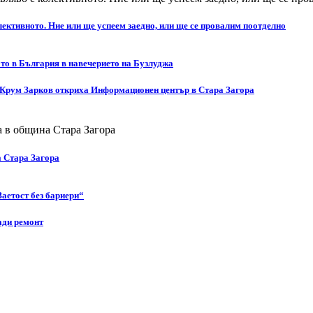
ективното. Ние или ще успеем заедно, или ще се провалим поотделно
то в България в навечерието на Бузлуджа
 Крум Зарков откриха Информационен център в Стара Загора
а Стара Загора
Заетост без бариери“
ади ремонт