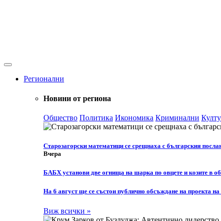
Регионални
Новини от региона
Общество
Политика
Икономика
Криминални
Култу
Старозагорски математици се срещнаха с българския посла
Вчера
БАБХ установи две огнища на шарка по овцете и козите в о
На 6 август ще се състои публично обсъждане на проекта н
Виж всички »