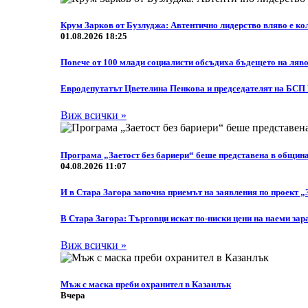
Крум Зарков от Бузлуджа: Автентично лидерство вляво е кол
01.08.2026 18:25
Повече от 100 млади социалисти обсъдиха бъдещето на ляво
Eвродепутатът Цветелина Пенкова и председателят на БСП
Виж всички »
Програма „Заетост без бариери“ беше представена в общин
04.08.2026 11:07
И в Стара Загора започна приемът на заявления по проект „
В Стара Загора: Търговци искат по-ниски цени на наеми зар
Виж всички »
Мъж с маска преби охранител в Казанлък
Вчера