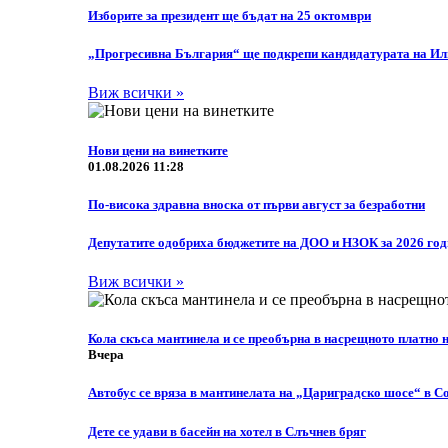
Изборите за президент ще бъдат на 25 октомври
„Прогресивна България“ ще подкрепи кандидатурата на Или
Виж всички »
Нови цени на винетките
01.08.2026 11:28
По-висока здравна вноска от първи август за безработни
Депутатите одобриха бюджетите на ДОО и НЗОК за 2026 го
Виж всички »
Кола скъса мантинела и се преобърна в насрещното платно
Вчера
Автобус се вряза в мантинелата на „Цариградско шосе“ в С
Дете се удави в басейн на хотел в Слъчнев бряг