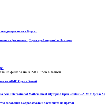
т звезди пристигат в Бургас
ичие от фестивала „Сцена край морето“ в Поморие
ра
ала на AIMO Open в Ханой
а Asia International Mathematical Olympiad Open Contest – AIMO Open в Х
за забавяния в обработката и доставката на пратки