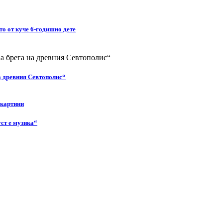
то от куче 6-годишно дете
а древния Севтополис“
 картини
ст е музика“