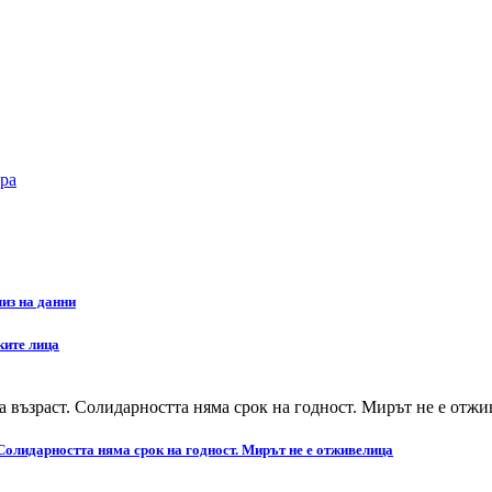
ра
из на данни
ките лица
Солидарността няма срок на годност. Мирът не е отживелица