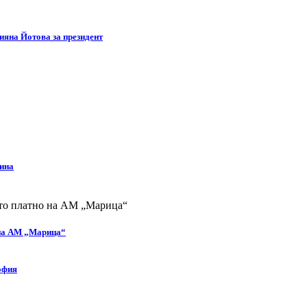
яна Йотова за президент
дина
 на АМ „Марица“
офия