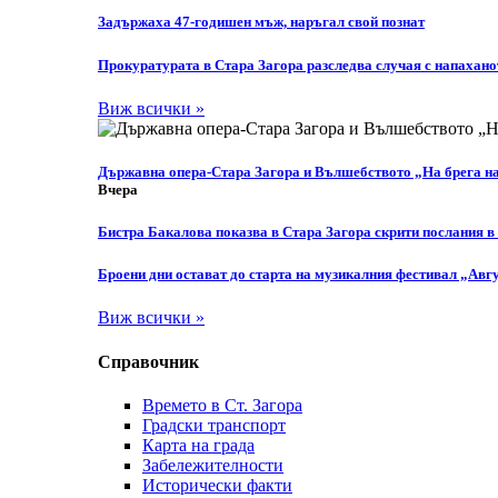
Задържаха 47-годишен мъж, наръгал свой познат
Прокуратурата в Стара Загора разследва случая с напахано
Виж всички »
Държавна опера-Стара Загора и Вълшебството „На брега н
Вчера
Бистра Бакалова показва в Стара Загора скрити послания в
Броени дни остават до старта на музикалния фестивал „Авгу
Виж всички »
Справочник
Времето в Ст. Загора
Градски транспорт
Карта на града
Забележителности
Исторически факти