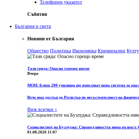
Телефонен указател
Събития
България и света
Новини от България
Общество
Политика
Икономика
Криминални
Култу
Тази сряда: Опасно горещо време
Вчера
МОН: Близо 200 училища ще използват нова система за анал
Вече има достъп до Регистър по несъстоятелност на физичес
Виж всички »
Социалистите на Бузлуджа: Справедливостта няма възраст. 
01.08.2026 11:07