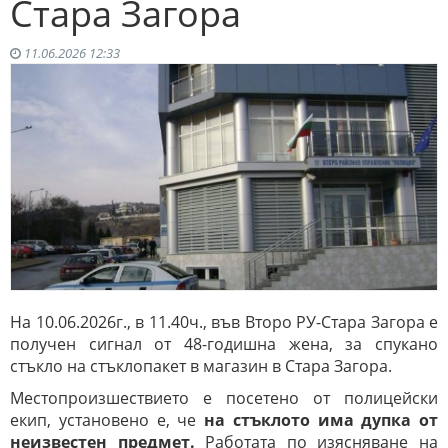
Стара Загора
11.06.2026 12:33
На 10.06.2026г., в 11.40ч., във Второ РУ-Стара Загора е
получен сигнал от 48-годишна жена, за спукано
стъкло на стъклопакет в магазин в Стара Загора.
Местопроизшествието е посетено от полицейски
екип, установено е, че
на стъклото има дупка от
неизвестен предмет.
Работата по изясняване на