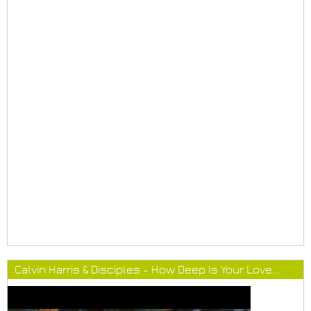
Calvin Harris & Disciples - How Deep Is Your Love...