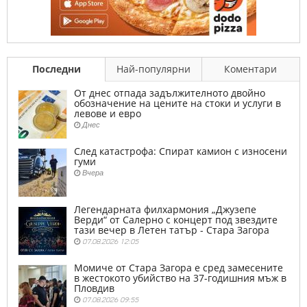
Последни
Най-популярни
Коментари
От днес отпада задължителното двойно
обозначение на цените на стоки и услуги в
левове и евро
Днес
След катастрофа: Спират камион с износени
гуми
Вчера
Легендарната филхармония „Джузепе
Верди“ от Салерно с концерт под звездите
тази вечер в Летен татър - Стара Загора
07.08.2026 12:05
Момиче от Стара Загора е сред замесените
в жестокото убийство на 37-годишния мъж в
Пловдив
07.08.2026 09:55