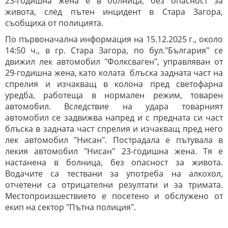
23-годишна жена е в болница, без опасност за
живота, след пътен инцидент в Стара Загора,
съобщиха от полицията.
По първоначална информация на 15.12.2025 г., около
14:50 ч., в гр. Стара Загора, по бул."България" се
движил лек автомобил "Фолксваген", управляван от
29-годишна жена, като колата блъска задната част на
спрелия и изчакващ в колона пред светофарна
уредба, работеща в нормален режим, товарен
автомобил. Вследствие на удара товарният
автомобил се задвижва напред и с предната си част
блъска в задната част спрелия и изчакващ пред него
лек автомобил "Нисан". Пострадала е пътувала в
лекия автомобил "Нисан" 23-годишна жена. Тя е
настанена в болница, без опасност за живота.
Водачите са тествани за употреба на алкохол,
отчетени са отрицателни резултати и за тримата.
Местопроизшествието е посетено и обслужено от
екип на сектор "Пътна полиция".