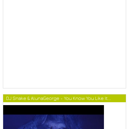
DJ Snake & AlunaGeorge - You Know You Like It...