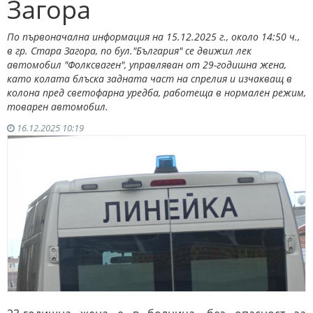
Загора
По първоначална информация на 15.12.2025 г., около 14:50 ч.,
в гр. Стара Загора, по бул."България" се движил лек
автомобил "Фолксваген", управляван от 29-годишна жена,
като колата блъска задната част на спрелия и изчакващ в
колона пред светофарна уредба, работеща в нормален режим,
товарен автомобил.
16.12.2025 10:19