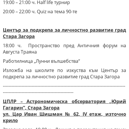
19:00 – 21:00 ч. Half life турнир
20:00 – 22:00 ч. Quiz на тема 90-те
Център за подкрепа за личностно развитие град
Стара Загора
18:00 ч. Пространство пред Античния форум на
Августа Траяна
Работилница „Лунни вълшебства“
Изложба на школите по изкуства към Център за
подкрепа за личностно развитие град Стара Загора
-------------------------------------------------------------------------------------
-------------------------------------------------
ЦПЛР – Астрономическа обсерватория „Юрий
Гагарин”, Стара Загора
ул. Цар Иван Шишман № 62, IV етаж, източно
крило