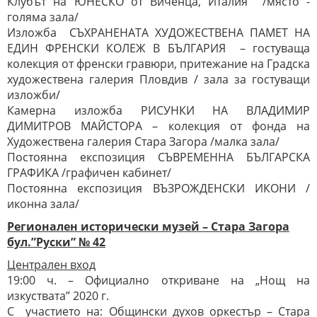
Клубът на ЮНЕСКО от Виченца, Италия /място -
голяма зала/
Изложба СЪХРАНЕНАТА ХУДОЖЕСТВЕНА ПАМЕТ НА
ЕДИН ФРЕНСКИ КОЛЕЖ В БЪЛГАРИЯ – гостуваща
колекция от френски гравюри, притежание на Градска
художествена галерия Пловдив / зала за гостуващи
изложби/
Камерна изложба РИСУНКИ НА ВЛАДИМИР
ДИМИТРОВ МАЙСТОРА – колекция от фонда на
Художествена галерия Стара Загора /малка зала/
Постоянна експозиция СЪВРЕМЕННА БЪЛГАРСКА
ГРАФИКА /графичен кабинет/
Постоянна експозиция ВЪЗРОЖДЕНСКИ ИКОНИ /
иконна зала/
Регионален исторически музей – Стара Загора
бул.”Руски” № 42
Централен вход
19:00 ч. – Официално откриване на „Нощ на
изкуствата” 2020 г.
С участието на: Общински духов оркестър – Стара