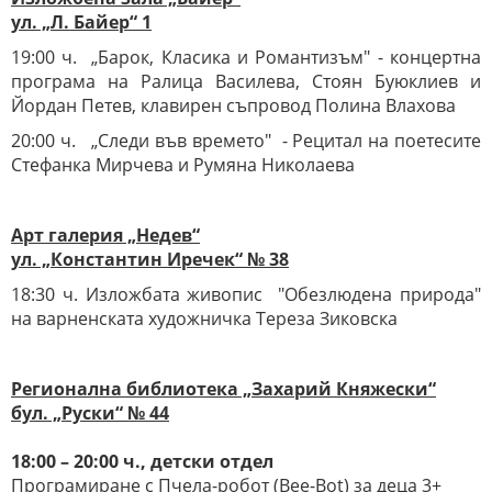
ул. „Л. Байер“ 1
19:00 ч. „Барок, Класика и Романтизъм" - концертна
програма на Ралица Василева, Стоян Буюклиев и
Йордан Петев, клавирен съпровод Полина Влахова
20:00 ч. „Следи във времето" - Рецитал на поетесите
Стефанка Мирчева и Румяна Николаева
Арт галерия „Недев“
ул. „Константин Иречек“ № 38
18:30 ч. Изложбата живопис "Обезлюдена природа"
на варненската художничка Тереза Зиковска
Регионална библиотека „Захарий Княжески“
бул. „Руски“ № 44
18:00 – 20:00 ч., детски отдел
Програмиране с Пчела-робот (Bee-Bot) за деца 3+