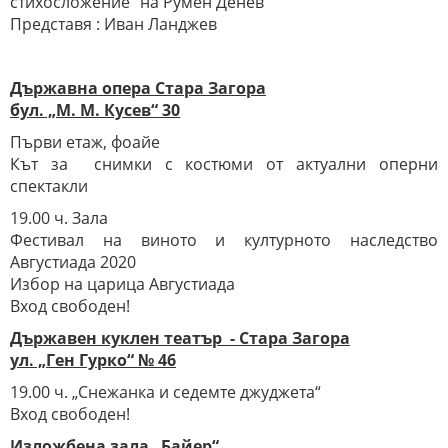
стихосложение“ на Румен Денев
Представя : Иван Ланджев
Държавна опера Стара Загора
бул. „М. М. Кусев“ 30
Първи етаж, фоайе
Кът за снимки с костюми от актуални оперни
спектакли
19.00 ч. Зала
Фестивал на виното и културното наследство
Августиада 2020
Избор на царица Августиада
Вход свободен!
Държавен куклен театър - Стара Загора
ул. „Ген Гурко“ № 46
19.00 ч. „Снежанка и седемте джуджета“
Вход свободен!
Изложбена зала „Байер“