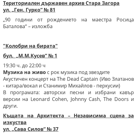
Териториален държавен архив Стара Загора
ул. „Ген. Гурко“ № 81
„90 години от рождението на маестра Росица
Баталова“ – изложба
"Колобри на бирата"
бул. „М.М.Кусев“ № 1
19:30 ч. до 22:00 ч
Музика на живо
с рок музика под звездите
Акустичен концерт на The Dead Captain (Иво Златанов
- китара/вокал и Станимир Михайлов - перкусии)
В програмата: авторски песни и избрани кавър
версии на Leonard Cohen, Johnny Cash, The Doors и
други.
Къщата на Архитекта – Независима сцена за
изкуства
ул. „Сава Силов“ № 37