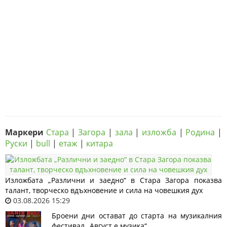
Маркери
Стара
|
Загора
|
зала
|
изложба
|
Родина
|
Руски
|
bull
|
етаж
|
китара
Изложбата „Различни и заедно“ в Стара Загора показва
талант, творческо вдъхновение и сила на човешкия дух
03.08.2026 15:29
Броени дни остават до старта на музикалния
фестивал „Август е музика“