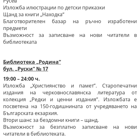
Русев
Изложба илюстрации по детски приказки
Щанд за книги „Находка“
Благотворителен базар на ръчно изработени
предмети
Възможност за записване на нови читатели в
библиотеката
Библиотека „Родина“
бул. „Руски“ № 17
19:00 – 24:00 ч.
Изложба „Християнство и памет”. Старопечатни
издания на черковнославянска литература от
колекция „Редки и ценни издания”. Изложбата е
посветена на 150-годишнината от учредяването на
Българската екзархия.
Втори шанс за бездомни книги – щанд.
Възможност за безплатно записване на нови
читатели в библиотеката.