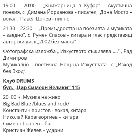
19:00 – 20:00 - „Книжарница в Куфар“ - Акустична
поезия, с Димана Йорданова - писател, Дона Мосто –
вокал, Павел Цонев - пияно
21:30 – 22:30 - „Премъдростта на поезията и музиката
– заедно”, с Румен Спасов – китара и глас представящ
авторски диск „2002 без маска”
Фотографска изложба „ Изкуството съживява ….“ , Рад
Димитров
Музикално - поетична Нощ на Изкуствата с „Изход
без Вход“.
Клуб
DRUMS
бул. „Цар Симеон Велики“ 115
20: 00 ч. Музика на живо
Big Bad Blue /blues and rock/
Константин Христов - вокал, китара
Николай Карагеоргиев – китара
Симеон Гърнев – бас
Кристиан Желев – ударни