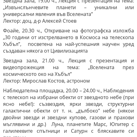
Звездна зала, 19.00 ч., Лекция с презентация на тема:
„Извънслънчевите планети – уникални или
универсални явления във Вселената”
Лектор: доц. д-р Алексей Стоев
Фоайе, 20.30 ч., Откриване на фотографска изложба
„30 години от изстрелването в Космоса на телескопа
Хъбъл”, посветена на най-успешния научен уред
създаван някога от Цивилизацията
Звездна зала, 21.00 ч., Лекция с презентация и
видеопрожекция на тема: „Вселената през
космическото око на Хъбъл”
Лектор: Мирослав Костов, астроном
Наблюдателна площадка, 20.00 – 24.00 ч., Наблюдения
с телескоп на избрани обекти от звездното небе (при
ясно небе!): съзвездия, ярки звезди, структурни
галактични обекти от т. н. „дълбоко” небе (някои
двойни звезди и звездни купове, газови и прахови
мъглявини и др.) Луна, планетите Марс, Юпитер с
галилеевите спътници и Сатурн с бляскавите си