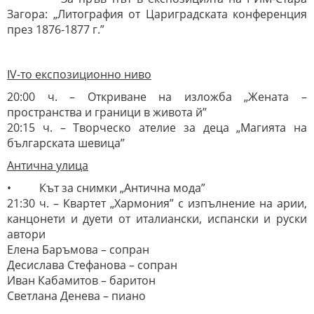
Загора: „Литография от Цариградската конференция
през 1876-1877 г.”
IV-то експозиционно ниво
20:00 ч. – Откриване на изложба „Жената –
пространства и граници в живота й”
20:15 ч. – Творческо ателие за деца „Магията на
българската шевица”
Антична улица
• Кът за снимки „Антична мода”
21:30 ч. – Квартет „Хармония” с изпълнение на арии,
канцонети и дуети от италиански, испански и руски
автори
Елена Баръмова – сопран
Десислава Стефанова – сопран
Иван Кабамитов – баритон
Светлана Денева – пиано