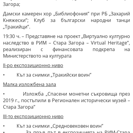
Загора;
Дамски камерен хор „Библиофония” при РБ „Захарий
Княжески”; Клуб за български народни танци
„Тракийци”.
19:30 ч. – Представяне на проект „Виртуално културно
наследство в РИМ – Стара Загора – Virtual Heritage”,
реализиран с финансовата подкрепа на
Министерството на културата
II-ро експозиционно ниво
• Кът за снимки „Тракийски воин”
Малка изложбена зала
• Изложба „Спасени монетни съкровища през
2019 г., постъпили в Регионален исторически музей –
Стара Загора”
III-то експозиционно ниво
• Кът за снимки „Средновековен воин”
• За пръв път в експозицията на РИМ-Стара