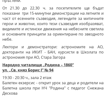
пръстени.
От 21.30 до 22.30 ч. за посетителите ще бъдат
показани три 15-минутни демонстрации на летните и
част от есенните съзвездия, легендите за митичните
герои и животни, които тези съзвездия изобразяват,
видимите и истински движения на небесните светила
и основните принципи за ориентиране по звездното
небе.
Лектори и демонстратори: астрономите на АО,
докторанти на ИКИТ - БАН, курсисти в Школата по
астрономия при АО, Стара Загора
Народно читалище „Родина – 1860“
ул. „Св. княз Борис
I” № 94
19:30 - 20:30 ч., зала 2 етаж
Балетен екзерсис - открит урок за деца и родители на
Балетна школа при НЧ "Родина" с педагог Снежана
Дескова