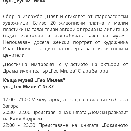
бул. „Руски“ № 44
Сборна изложба „Цвят и стихове“ от старозагорски
художници. Близо 20 живописни платна и малки
пластики на талантливи автори от града на липите ще
бъдат изложени в изложбената част на музея.
Непоказван досега женски портрет от художника
Иван Попчев - акцент на вечерта за всички гости и
ценители.
„Поетична импресия“ с участието на актьори от
Драматичен театър „Гео Милев“ Стара Загора
Къща музей „Гео Милев“
ул. „Гео Милев“ № 37
17:00 - 21.00 Международна нощ на прилепите в Стара
Загора
20:30 - 22.00 Представяне на книгата „Ломски разкази“
на Емил Андреев
22:00 - 23.30 Представяне на книгата „Вокалното