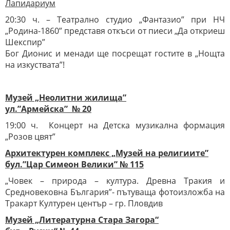
Лапидариум
20:30 ч. – Театрално студио „Фантазио” при НЧ
„Родина-1860” представя откъси от пиеси „Да откриеш
Шекспир”
Бог Дионис и менади ще посрещат гостите в „Нощта
на изкуствата”!
Музей „Неолитни жилища”
ул.”Армейска” № 20
19:00 ч. Концерт на Детска музикална формация
„Розов цвят”
Архитектурен комплекс „Музей на религиите”
бул.”Цар Симеон Велики” № 115
„Човек – природа – култура. Древна Тракия и
Средновековна България”- пътуваща фотоизложба на
Тракарт Културен център – гр. Пловдив
Музей „Литературна Стара Загора“