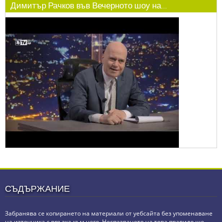
Димитър Рачков във Вечерното шоу на...
СЪДЪРЖАНИЕ
Забранява се копирането на материали от уебсайта без упоменаване
на източника с връзка към него. Неспазването на това правило ще