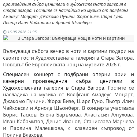
произведения събра ценители в Художествената галерия в
Стара Загора. Гостите се насладиха на музика от Волфганг
Амадеус Моцарт, Джакомо Пучини, Жорж Бизе, Шарл Гуно,
Пьотр Илич Чайковски и Арнолд Шьонберг.
16.05.2026 21:35
Вълнуваща събота вечер в ноти и картини подари на
своите гости Художествената галерия в Стара Загора.
Поводът бе Европейската нощ на музеите 2026 г.
Специален концерт с подбрани оперни арии и 
камерни произведения събра ценители в 
Художествената галерия в Стара Загора. 
Гостите се
насладиха на музика от Волфганг Амадеус Моцарт,
Джакомо Пучини, Жорж Бизе, Шарл Гуно, Пьотр Илич
Чайковски и Арнолд Шьонберг. В концерта участваха
Борис Тасков, Елена Баръмова, Анастасия Алтухова,
Иван Кабамитов, Денис Иванов, Станислава Марчева
и Паолина Малешкова, с клавирен съпровод от
Полина Влахова.