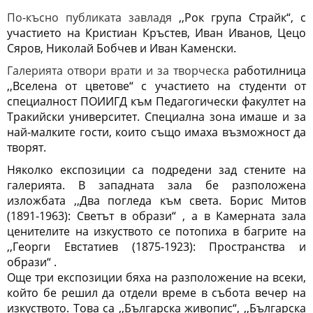
По-късно публиката завладя
,,Рок група Страйк“, с 
участието на Кристиан Кръстев, Иван Иванов, Цецо 
Сяров, Николай Бобчев и Иван Каменски.
Галерията отвори врати и за творческа
работилница 
,,Вселена от цветове“ с участието на студенти от 
специалност ПОИИГД към Педагогически факултет на 
Тракийски университет. Специална зона имаше и за 
най-малките гости, които също имаха възможност да 
творят.
Няколко експозиции са подредени зад стените на 
галерията. В западната зала бе разположена 
изложбата 
,,Два погледа към света. Борис Митов 
(1891-1963): Светът в образи“ , а в Камерната зала 
ценителите на изкуството се потопиха в багрите н
а 
,,Георги Евстатиев (1875-1923): Пространства и 
образи“ .
Още три експозиции бяха на разположение на всеки, 
който бе решил да отдели време в събота вечер на 
изкуството. Това са
 ,,Българска живопис“, 
,,Българска 