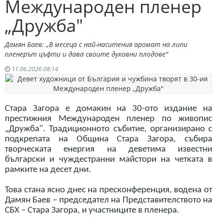
Международен пленер
„Дружба"
Дамян Баев: „В месеца с най-наситения аромат на липи
пленерът цъфти и дава своите духовни плодове"
11.06.2026 08:14
Стара Загора е домакин на 30-ото издание на
престижния Международен пленер по живопис
„Дружба". Традиционното събитие, организирано с
подкрепата на Община Стара Загора, събира
творческата енергия на деветима известни
български и чуждестранни майстори на четката в
рамките на десет дни.
Това стана ясно днес на пресконференция, водена от
Дамян Баев – председател на Представителството на
СБХ – Стара Загора, и участниците в пленера.