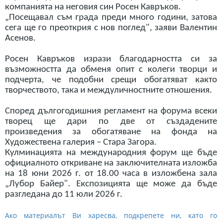
компанията на неговия син Росен Кавръков.
„Посещавал съм града преди много години, затова
сега ще го преоткрия с нов поглед", заяви Валентин
Асенов.
Росен Кавръков изрази благодарността си за
възможността да обменя опит с колеги творци и
подчерта, че подобни срещи обогатяват както
творчеството, така и междуличностните отношения.
Според дългогодишния регламент на форума всеки
творец ще дари по две от създадените
произведения за обогатяване на фонда на
Художествена галерия – Стара Загора.
Кулминацията на международния форум ще бъде
официалното откриване на заключителната изложба
на 18 юни 2026 г. от 18.00 часа в изложбена зала
„Лубор Байер". Експозицията ще може да бъде
разгледана до 11 юли 2026 г.
Ако материалът Ви харесва, подкрепете ни, като го