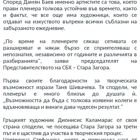
Според Дамян Баев именно артистите са това, което
прави пленера толкова устойчив във времето, както
и фактът, че все още има художници, които се
отдават на изкуството въпреки всички съблазни на
забързаното ежедневие.
„По време на пленерите сякаш сетивата се
разширяват и някак бързо се сприятеляваш с
непознатия, независимо от годините и различията в
разбиранията", заяви председателят на
Представителството на СБХ – Стара Загора.
Първа своите благодарности за творческата
възможност изрази Таня Шивачева. Тя сподели, че
пленерът е много близък до душата ѝ.
„Възможността да бъда с толкова изявени колеги е
вдъхновяваща и винаги дава чудесен резултат."
Гръцкият художник Дионисис Каламарас от своя
страна сподели, че посещава Стара Загора за трети
път и е щастлив да участва в творческия процес.