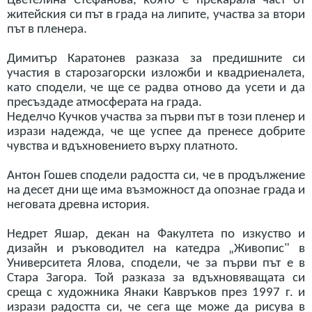
Цветелина Стефанова, която е прекарала част от
житейския си път в града на липите, участва за втори
път в пленера.
Димитър Каратонев разказа за предишните си
участия в старозагорски изложби и квадриеналета,
като сподели, че ще се радва отново да усети и да
пресъздаде атмосферата на града.
Неделчо Кучков участва за първи път в този пленер и
изрази надежда, че ще успее да пренесе добрите
чувства и вдъхновението върху платното.
Антон Гошев сподели радостта си, че в продължение
на десет дни ще има възможност да опознае града и
неговата древна история.
Недрет Яшар, декан на Факултета по изкуство и
дизайн и ръководител на катедра „Живопис" в
Университета Ялова, сподели, че за първи път е в
Стара Загора. Той разказа за вдъхновяващата си
среща с художника Янаки Кавръков през 1997 г. и
изрази радостта си, че сега ще може да рисува в