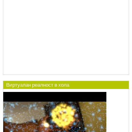
Виртуалан реалност в хола