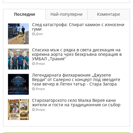
Последни
Най-популярни
Коментари
След катастрофа: Спират камион с износени
гуми
Днес
Спасиха мъж с рядка в света дисекация на
коремна аорта чрез безкръвна операция в
УМБАЛ „Тракия“
Вчера
Легендарната филхармония „Джузепе
Верди“ от Салерно с концерт под звездите
тази вечер в Летен татър - Стара Загора
Вчера
Старозагорското село Малка Верея кани
жители и гости на традиционния си събор
Вчера