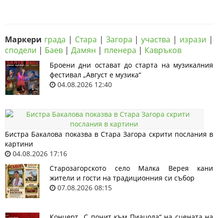
Маркери
града
|
Стара
|
Загора
|
участва
|
изрази
|
сподели
|
Баев
|
Дамян
|
пленера
|
Кавръков
Броени дни остават до старта на музикалния
фестивал „Август е музика“
04.08.2026 12:40
Бистра Бакалова показва в Стара Загора скрити послания в
картини
04.08.2026 17:16
Старозагорското село Малка Верея кани
жители и гости на традиционния си събор
07.08.2026 08:15
Концерт „С почит към Пиацола“ на сцената на