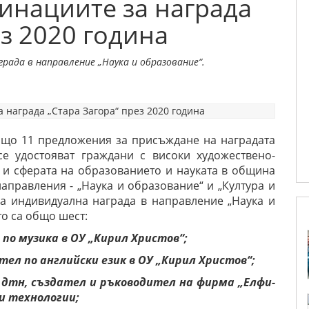
инациите за награда
ез 2020 година
рада в направление „Наука и образование“.
бщо 11 предложения за присъждане на наградата
 се удостояват граждани с високи
художествено-
 и сферата на образованието и науката в община
направления - „Наука и
образование“ и „Култура и
а индивидуална награда в направление „Наука и
о са общо шест:
по музика в ОУ „Кирил Христов“;
тел по английски език в ОУ „Кирил Христов“;
. дтн, създател и ръководител на фирма „Елфи-
и технологии;