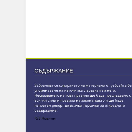
СЪДЪРЖАНИЕ
Забранява се копирането на материали от уебсайта бе
упоменаване на източника с връзка към него.
Неспазването на това правило ще бъде преследвано с
всички сили и правила на закона, както и ще бъде
изпратен репорт до всички търсачки за откраднато
съдържание!
RSS Новини