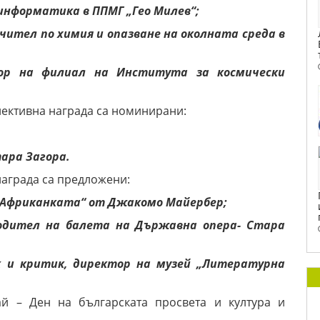
 информатика в ППМГ „Гео Милев“;
чител по химия и опазване на околната среда в
тор на филиал на Института за космически
олективна награда са номинирани:
тара Загора.
аграда са предложени:
а „Африканката“ от Джакомо Майербер;
водител на балета на Държавна опера- Стара
 и критик, директор на музей „Литературна
й – Ден на българската просвета и култура и