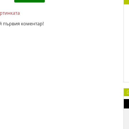
артинката
й първия коментар!
G