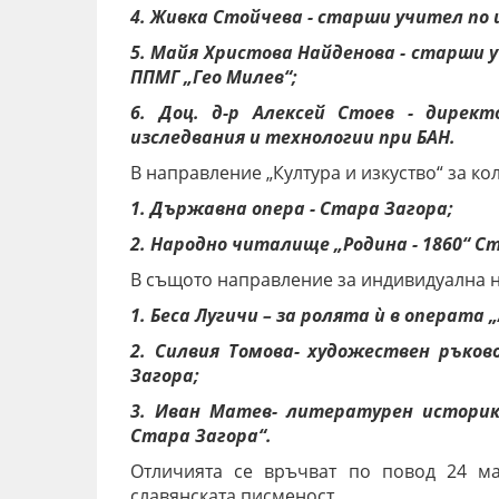
4. Живка Стойчева - старши учител по
5. Майя Христова Найденова - старши у
ППМГ „Гео Милев“;
6. Доц. д-р Алексей Стоев - дирек
изследвания и технологии при БАН.
В направление „Култура и изкуство“ за к
1. Държавна опера - Стара Загора;
2. Народно читалище „Родина - 1860“ С
В същото направление за индивидуална н
1. Беса Лугичи – за ролята ѝ в операт
2. Силвия Томова- художествен ръко
Загора;
3. Иван Матев- литературен историк
Стара
Загора“.
Отличията се връчват по повод 24 ма
славянската писменост.