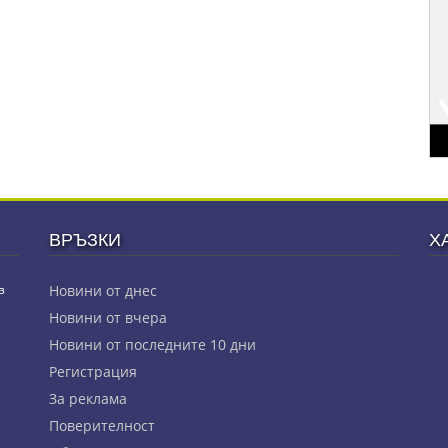
ВРЪЗКИ
Х
з
Новини от днес
Новини от вчера
Новини от последните 10 дни
Регистрация
За реклама
Πoвepитeлнocт