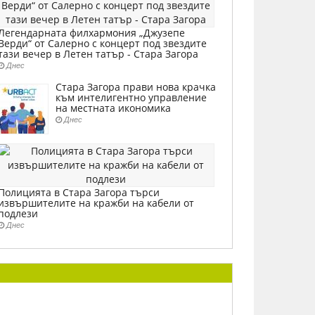
Легендарната филхармония „Джузепе
Верди“ от Салерно с концерт под звездите
тази вечер в Летен татър - Стара Загора
Днес
Стара Загора прави нова крачка
към интелигентно управление
на местната икономика
Днес
Полицията в Стара Загора търси
извършителите на кражби на кабели от
подлези
Днес