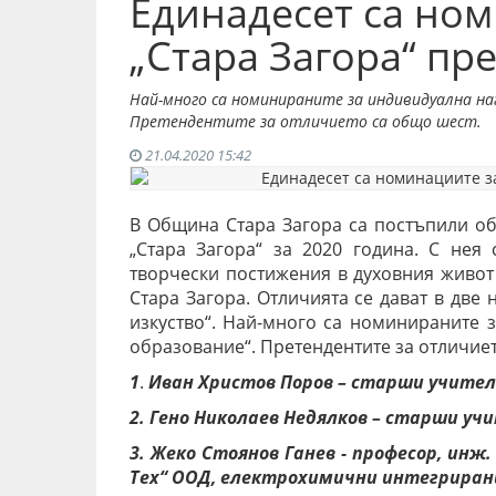
Единадесет са ном
„Стара Загора“ пр
Най-много са номинираните за индивидуална наг
Претендентите за отличието са общо шест.
21.04.2020 15:42
В Община Стара Загора са постъпили о
„Стара Загора“ за 2020 година. С нея
творчески постижения в духовния живот
Стара Загора. Отличията се дават в две 
изкуство“.
Най-много са номинираните з
образование“. Претендентите за отличиет
1
.
Иван Христов Поров – старши учител 
2. Гено Николаев Недялков – старши учи
3. Жеко Стоянов Ганев - професор, инж
Тех“ ООД, електрохимични интегриран