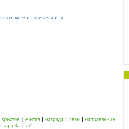
о го споделете с приятелите си.
|
Христов
|
учител
|
награда
|
Иван
|
направление
"Стара Загора"