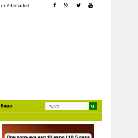
 от
Alfamarket
Обяви