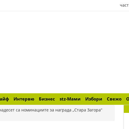
част
лайф
Интервю
Бизнес
stz-Мами
Избори
Свежо
надесет са номинациите за награда „Стара Загора“