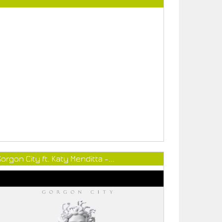
orgon City ft. Katy Menditta -...