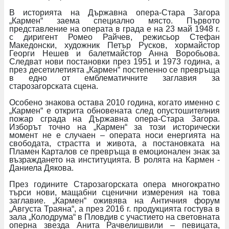
В историята на Държавна опера-Стара Загора
„Кармен“ заема специално място. Първото
представление на операта в града е на 23 май 1948 г.
с диригент Ромео Райчев, режисьор Стефан
Македонски, художник Петър Русков, хормайстор
Георги Нешев и балетмайстор Анна Воробьова.
Следват нови постановки през 1951 и 1973 година, а
през десетилетията „Кармен“ постепенно се превръща
в едно от емблематичните заглавия за
старозагорската сцена.
Особено знакова остава 2010 година, когато именно с
„Кармен“ е открита обновената след опустошителния
пожар сграда на Държавна опера-Стара Загора.
Изборът точно на „Кармен“ за този исторически
момент не е случаен – операта носи енергията на
свободата, страстта и живота, а постановката на
Пламен Карталов се превръща в емоционален знак за
възраждането на институцията. В ролята на Кармен -
Даниела Дякова.
През годините Старозагорската опера многократно
търси нови, мащабни сценични измерения на това
заглавие. „Кармен“ оживява на Античния форум
„Августа Траяна“, а през 2016 г. продукцията гостува в
зала „Колодрума“ в Пловдив с участието на световната
оперна звезда Анита Рачвелишвили – певицата,