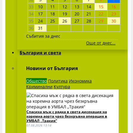
33
10
11
12
13
14
15
16
34
17
18
19
20
21
22
23
35
24
25
26
27
28
29
30
36
31
Събития за днес
Още от днес...
България и света
Новини от България
Общество
Политика
Икономика
Криминални
Култура
Спасиха мъж с рядка в света дисекация на
коремна аорта чрез безкръвна операция в
УМБАЛ „Тракия“
07.08.2026 13:14