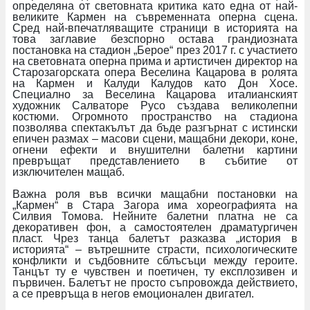
определяна от световната критика като една от най-
великите Кармен на съвременната оперна сцена.
Сред най-впечатляващите страници в историята на
това заглавие безспорно остава грандиозната
постановка на стадион „Берое“ през 2017 г. с участието
на световната оперна прима и артистичен директор на
Старозагорската опера Веселина Кацарова в ролята
на Кармен и Калуди Калудов като Дон Хосе.
Специално за Веселина Кацарова италианският
художник Салваторе Русо създава великолепни
костюми. Огромното пространство на стадиона
позволява спектакълът да бъде разгърнат с истински
епичен размах – масови сцени, мащабни декори, коне,
огнени ефекти и внушителни балетни картини
превръщат представлението в събитие от
изключителен мащаб.
Важна роля във всички мащабни постановки на
„Кармен“ в Стара Загора има хореографията на
Силвия Томова. Нейните балетни платна не са
декоративен фон, а самостоятелен драматургичен
пласт. Чрез танца балетът разказва „история в
историята“ – вътрешните страсти, психологическите
конфликти и съдбовните сблъсъци между героите.
Танцът ту е чувствен и поетичен, ту експлозивен и
първичен. Балетът не просто съпровожда действието,
а се превръща в негов емоционален двигател.