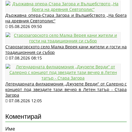
Държавна опера-Стара Загора и Вълшебството „На брега
на древния Севтополис“
05.08.2026 09:50
Старозагорското село Малка Верея кани жители и гости на
традиционния си събор
07.08.2026 08:15
Легендарната филхармония „Джузепе Верди“ от Салерно с
концерт под звездите тази вечер в Летен татър - Стара
Загора
07.08.2026 12:05
Коментирай
Име