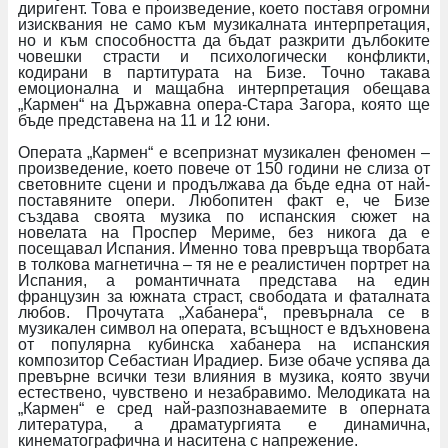
диригент. Това е произведение, което поставя огромни
изисквания не само към музикалната интерпретация,
но и към способността да бъдат разкрити дълбоките
човешки страсти и психологически конфликти,
кодирани в партитурата на Бизе. Точно такава
емоционална и мащабна интерпретация обещава
„Кармен“ на Държавна опера-Стара Загора, която ще
бъде представена на 11 и 12 юни.
Операта „Кармен“ е всепризнат музикален феномен –
произведение, което повече от 150 години не слиза от
световните сцени и продължава да бъде една от най-
поставяните опери. Любопитен факт е, че Бизе
създава своята музика по испанския сюжет на
новелата на Проспер Мериме, без никога да е
посещавал Испания. Именно това превръща творбата
в толкова магнетична – тя не е реалистичен портрет на
Испания, а романтичната представа на един
французин за южната страст, свободата и фаталната
любов. Прочутата „Хабанера“, превърнала се в
музикален символ на операта, всъщност е вдъхновена
от популярна кубинска хабанера на испанския
композитор Себастиан Ирадиер. Бизе обаче успява да
превърне всички тези влияния в музика, която звучи
естествено, чувствено и незабравимо. Мелодиката на
„Кармен“ е сред най-разпознаваемите в оперната
литература, а драматургията е динамична,
кинематографична и наситена с напрежение.