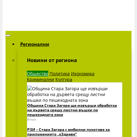
Регионални
Новини от региона
Общество
Политика
Икономика
Криминални
Култура
Община Стара Загора ще извърши обработка
на дървета срещу листни въшки по
пешеходната зона
Вчера
РЗИ – Стара Загора с мобилни пунктове за
приложението „еЗдраве“