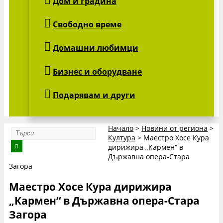
Дом и градина
Свободно време
Домашни любимци
Бизнес и оборудване
Подарявам и други
Начало
>
Новини от региона
>
Култура
>
Маестро Хосе Кура
дирижира „Кармен“ в
Държавна опера-Стара
Загора
Маестро Хосе Кура дирижира
„Кармен“ в Държавна опера-Стара
Загора