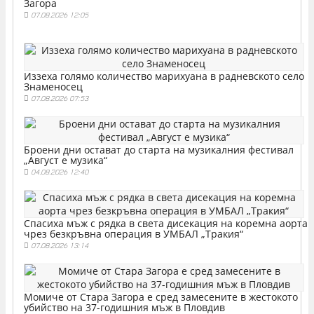
Загора
07.08.2026 12:05
Иззеха голямо количество марихуана в радневското село
Знаменосец
07.08.2026 07:53
Броени дни остават до старта на музикалния фестивал
„Август е музика“
04.08.2026 12:40
Спасиха мъж с рядка в света дисекация на коремна аорта
чрез безкръвна операция в УМБАЛ „Тракия“
07.08.2026 13:14
Момиче от Стара Загора е сред замесените в жестокото
убийство на 37-годишния мъж в Пловдив