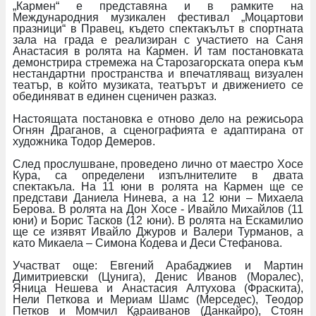
„Кармен“ е представяна и в рамките на
Международния музикален фестивал „Моцартови
празници“ в Правец, където спектакълът в спортната
зала на града е реализиран с участието на Саня
Анастасия в ролята на Кармен. И там постановката
демонстрира стремежа на Старозагорската опера към
нестандартни пространства и впечатляващ визуален
театър, в който музиката, театърът и движението се
обединяват в единен сценичен разказ.
Настоящата постановка е отново дело на режисьора
Огнян Драганов, а сценографията е адаптирана от
художника Тодор Демеров.
След прослушване, проведено лично от маестро Хосе
Кура, са определени изпълнителите в двата
спектакъла. На 11 юни в ролята на Кармен ще се
представи Даниела Нинева, а на 12 юни – Михаела
Берова. В ролята на Дон Хосе - Ивайло Михайлов (11
юни) и Борис Тасков (12 юни). В ролята на Ескамилио
ще се изявят Ивайло Джуров и Валери Турманов, а
като Микаела – Симона Кодева и Деси Стефанова.
Участват още: Евгений Арабаджиев и Мартин
Димитриевски (Цунига), Денис Иванов (Моралес),
Яница Нешева и Анастасия Алтухова (Фраскита),
Нели Петкова и Мериам Шамс (Мерседес), Теодор
Петков и Момчил Караиванов (Данкайро), Стоян