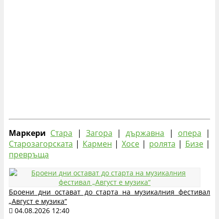
Маркери
Стара
|
Загора
|
държавна
|
опера
|
Старозагорската
|
Кармен
|
Хосе
|
ролята
|
Бизе
|
превръща
Броени дни остават до старта на музикалния фестивал
„Август е музика“
04.08.2026 12:40