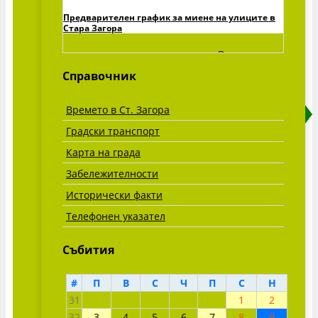
Предварителен график за миене на улиците в
Стара Загора
Виж всички »
Справочник
Времето в Ст. Загора
Градски транспорт
Карта на града
Забележителности
Исторически факти
Телефонен указател
Събития
#
П
В
С
Ч
П
С
Н
31
1
2
32
3
4
5
6
7
8
9