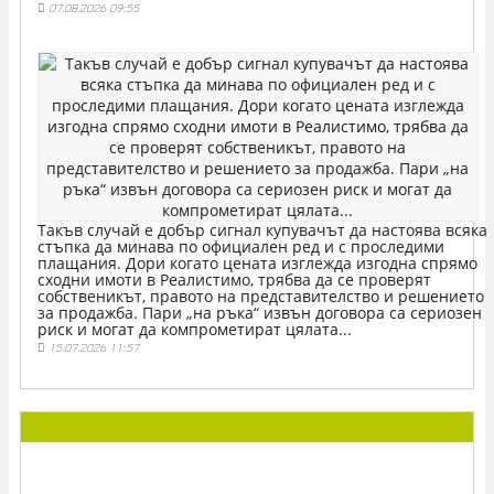
07.08.2026 09:55
Такъв случай е добър сигнал купувачът да настоява всяка
стъпка да минава по официален ред и с проследими
плащания. Дори когато цената изглежда изгодна спрямо
сходни имоти в Реалистимо, трябва да се проверят
собственикът, правото на представителство и решението
за продажба. Пари „на ръка“ извън договора са сериозен
риск и могат да компрометират цялата...
15.07.2026 11:57