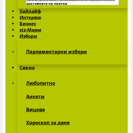
доставката на пратки
Хайлайф
Виж всички »
Интервю
Бизнес
stz-Мами
Избори
Парламентарни избори
Свежо
Любопитно
Анкети
Вицове
Хороскоп за деня