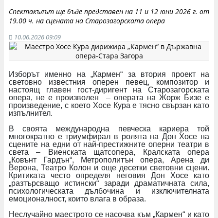
Спектакълът ще бъде представен на 11 и 12 юни 2026 г. от
19.00 ч. на сцената на Старозагорската опера
10.06.2026 09:09
Изборът именно на „Кармен“ за втория проект на
световно известния оперен певец, композитор и
настоящ главен гост-диригент на Старозагорската
опера, не е произволен – операта на Жорж Бизе е
произведение, с което Хосе Кура е тясно свързан като
изпълнител.
В своята международна певческа кариера той
многократно е триумфирал в ролята на Дон Хосе на
сцените на едни от най-престижните оперни театри в
света – Виенската щатсопера, Кралската опера
„Ковънт Гардън“, Метрополитън опера, Арена ди
Верона, Театро Колон и още десетки световни сцени.
Критиката често определя неговия Дон Хосе като
„разтърсващо истински“ заради драматичната сила,
психологическата дълбочина и изключителната
емоционалност, които влага в образа.
Неслучайно маестрото се насочва към „Кармен“ и като