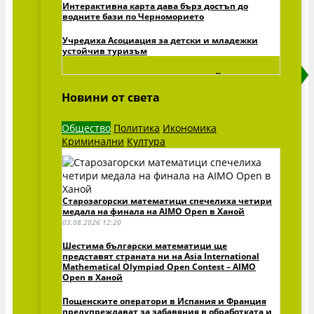
Интерактивна карта дава бърз достъп до
водните бази по Черноморието
Учредиха Асоциация за детски и младежки
устойчив туризъм
Виж всички »
Новини от света
Общество
Политика
Икономика
Криминални
Култура
Старозагорски математици спечелиха четири
медала на финала на AIMO Open в Ханой
03.08.2026 12:20
Шестима български математици ще
представят страната ни на Asia International
Mathematical Olympiad Open Contest – AIMO
Open в Ханой
Пощенските оператори в Испания и Франция
предупреждават за забавяния в обработката и