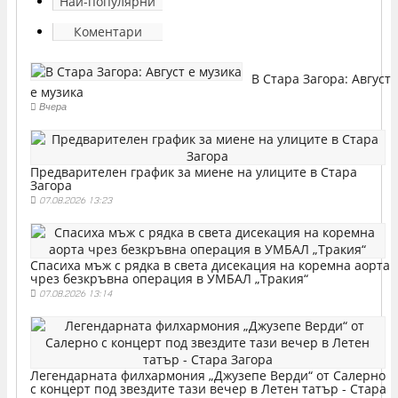
Най-популярни
Коментари
В Стара Загора: Август
е музика
Вчера
Предварителен график за миене на улиците в Стара
Загора
07.08.2026 13:23
Спасиха мъж с рядка в света дисекация на коремна аорта
чрез безкръвна операция в УМБАЛ „Тракия“
07.08.2026 13:14
Легендарната филхармония „Джузепе Верди“ от Салерно
с концерт под звездите тази вечер в Летен татър - Стара