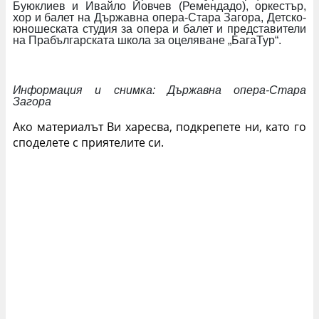
Буюклиев и Ивайло Йовчев (Ремендадо), оркестър,
хор и балет на Държавна опера-Стара Загора, Детско-
юношеската студия за опера и балет и представители
на Прабългарската школа за оцеляване „БагаТур“.
Информация и снимка:
Държавна опера-Стара
Загора
Ако материалът Ви харесва, подкрепете ни, като го
споделете с приятелите си.