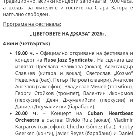
Традиционно, всички концерти започват в 19.00 часа,
а входът за жителите и гостите на Стара Загора е
напълно свободен .
Програма на фестивала:
„ЦВЕТОВЕТЕ НА ДЖАЗА“ 2026г.
4 юни (четвъртък)
19.00 ч.
– Официално откриване на фестивала и
концерт на
Ruse Jazz Syndicate
. На сцената ще
излязат Преслава Великова (вокал), Александър
Славчев (китара и вокал), Светослав „Козмо“
Неделчев (бас), Петър Петров (клавири), Анатоли
Ангелов (саксофон), Владислав Мичев (тромбон),
Георги Стойков (тромпет), Валентин Икономов
(перкусии), Деян Джумалийски (перкусии) и
Даниел Джумалийски (барабани).
20.00 ч.
– Концерт на
Cuban Heartbeat
Orchestra
в състав: Olvido Ruiz (вокал), Vladimir
Karparov (саксофон), Checho Gómez (бас), Robby
Geerken (конги), Javier Reyes (барабани) и Daniel