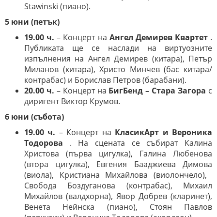
Stawinski (пиано).
5 юни (петък)
19.00 ч.
– Концерт на
Ангел Демирев Квартет
.
Публиката ще се наслади на виртуозните
изпълнения на Ангел Демирев (китара), Петър
Миланов (китара), Христо Минчев (бас китара/
контрабас) и Борислав Петров (барабани).
20.00 ч.
– Концерт на
БигБенд – Стара Загора
с
диригент Виктор Крумов.
6 юни (събота)
19.00 ч.
– Концерт на
КласикАрт и Вероника
Тодорова
. На сцената се събират Калина
Христова (първа цигулка), Галина Любенова
(втора цигулка), Евгения Бааджиева Димова
(виола), Кристиана Михайлова (виолончело), ​​
Свобода Боздуганова (контрабас), Михаил
Михайлов (валдхорна), Явор Добрев (кларинет),
Венета Нейнска (пиано), Стоян Павлов