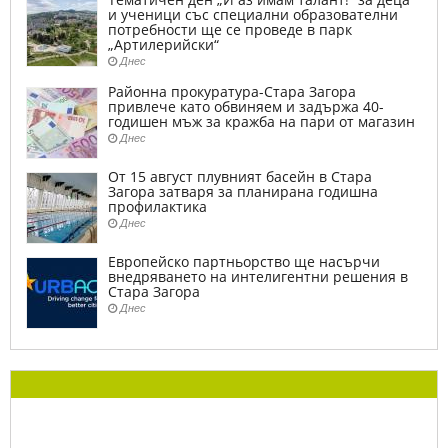
и ученици със специални образователни
потребности ще се проведе в парк
„Артилерийски“
Днес
Районна прокуратура-Стара Загора
привлече като обвиняем и задържа 40-
годишен мъж за кражба на пари от магазин
Днес
От 15 август плувният басейн в Стара
Загора затваря за планирана годишна
профилактика
Днес
Европейско партньорство ще насърчи
внедряването на интелигентни решения в
Стара Загора
Днес