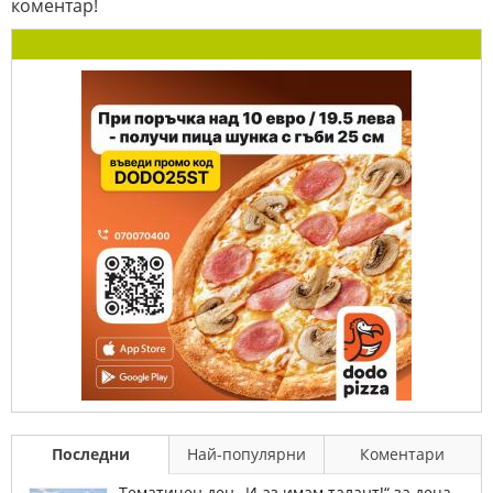
коментар!
Последни
Най-популярни
Коментари
Тематичен ден „И аз имам талант!“ за деца