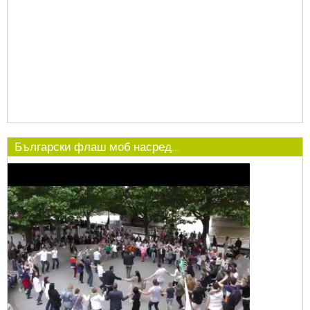
Български флаш моб насред...