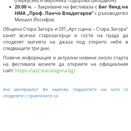
(перкусии) и Вероника Тодорова (акордеон).
20.00 ч.
– Закриване на фестивала с
Биг бенд на
НМА „Проф. Панчо Владигеров“
с ръководител
Михаил Йосифов.
Община Стара Загора и ОП „Арт сцена – Стара Загора“
канят всички старозагорци и гости на града да
споделят магията на джаза под открито небе в
следващите три дни.
Повече информация и актуални новини около старта
на фестивала можете да откриете на официалния
сайт:
https://jazz.starazagora.bg/
.
Ако материалът Ви харесва, подкрепете ни, като го
споделете с приятелите си.