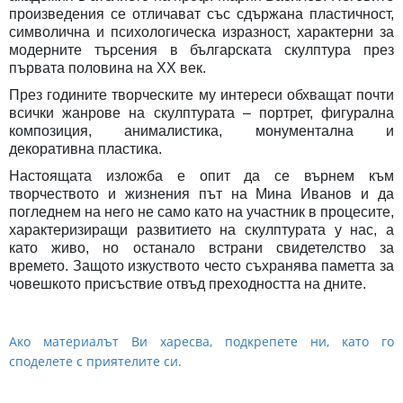
произведения се отличават със сдържана пластичност,
символична и психологическа изразност, характерни за
модерните търсения в българската скулптура през
първата половина на ХХ век.
През годините творческите му интереси обхващат почти
всички жанрове на скулптурата – портрет, фигурална
композиция, анималистика, монументална и
декоративна пластика.
Настоящата изложба е опит да се върнем към
творчеството и жизнения път на Мина Иванов и да
погледнем на него не само като на участник в процесите,
характеризиращи развитието на скулптурата у нас, а
като живо, но останало встрани свидетелство за
времето. Защото изкуството често съхранява паметта за
човешкото присъствие отвъд преходността на дните.
Ако материалът Ви харесва, подкрепете ни, като го
споделете с приятелите си.