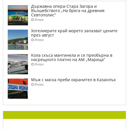
Държавна опера-Стара Загора и
Вълшебството „На брега на древния
Севтополис“
Вчера
Хотелиерите край морето запазват цените
през август
Вчера
Кола скъса мантинела и се преобърна в
насрещното платно на АМ „Марица“
Вчера
Мъж с маска преби охранител в Казанлък
Вчера