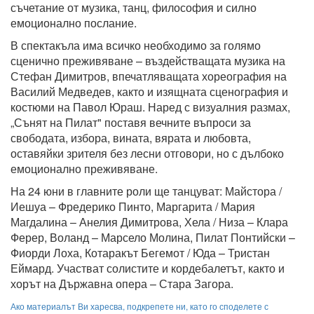
съчетание от музика, танц, философия и силно
емоционално послание.
В спектакъла има всичко необходимо за голямо
сценично преживяване – въздействащата музика на
Стефан Димитров, впечатляващата хореография на
Василий Медведев, както и изящната сценография и
костюми на Павол Юраш. Наред с визуалния размах,
„Сънят на Пилат" поставя вечните въпроси за
свободата, избора, вината, вярата и любовта,
оставяйки зрителя без лесни отговори, но с дълбоко
емоционално преживяване.
На 24 юни в главните роли ще танцуват: Майстора /
Иешуа – Фредерико Пинто, Маргарита / Мария
Магдалина – Анелия Димитрова, Хела / Низа – Клара
Ферер, Воланд – Марсело Молина, Пилат Понтийски –
Фиорди Лоха, Котаракът Бегемот / Юда – Тристан
Еймард. Участват солистите и кордебалетът, както и
хорът на Държавна опера – Стара Загора.
Ако материалът Ви харесва, подкрепете ни, като го споделете с