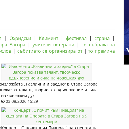
л
|
Охридски
|
Климент
|
фестивал
|
страна
|
ара Загора
|
учители ветерани
|
се събраха за
ослов
|
събитието се организира от
|
то премина
е
Изложбата „Различни и заедно“ в Стара Загора
а
показва талант, творческо вдъхновение и сила
на човешкия дух
03.08.2026 15:29
о
Концерт „С почит към Пиацола“ на сцената на