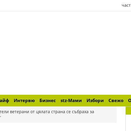
част
лайф
Интервю
Бизнес
stz-Мами
Избори
Свежо
тели ветерани от цялата страна се събраха за
“