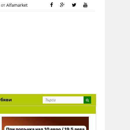
 от
Alfamarket
Обяви