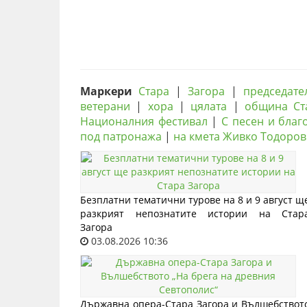
Маркери
Стара
|
Загора
|
председате
ветерани
|
хора
|
цялата
|
община Ст
Националния фестивал
|
С песен и благ
под патронажа
|
на кмета Живко Тодоров
Безплатни тематични турове на 8 и 9 август щ
разкрият непознатите истории на Стар
Загора
03.08.2026 10:36
Държавна опера-Стара Загора и Вълшебствот