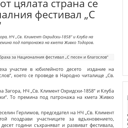
от цялата страна се
налния фестивал „С
“
ра, НЧ „Св. Климент Охридски-1858“ и Клуба на
ремина под патронажа на кмета Живко Тодоров.
зеха участие в юбилейното десето издание на
лов“, което се проведе в Народно читалище „Св.
а Загора, НЧ „Св. Климент Охридски-1858“ и Клуба
ски“. То премина под патронажа на кмета Живко
еселин Герлимов, председател на НЧ „Св. Климент
 той поздрави участниците за вдъхновението,
 десет години съхраняват и развиват фестивала,