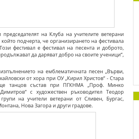
 председателят на Клуба на учителите ветерани
 който подчерта, че организирането на фестивала
„Този фестивал е фестивал на песента и доброто,
 продължават да даряват добро на своите ученици“,
 изпълнението на емблематичната песен „Върви,
хайловски от хора при ОУ „Кирил Христов“ - Стара
още танцов състав при ПГКНМА „Проф. Минко
 Димитров“ с художествен ръководител Теодор
групи на учители ветерани от Сливен, Бургас,
онтана, Нова Загора и други градове.