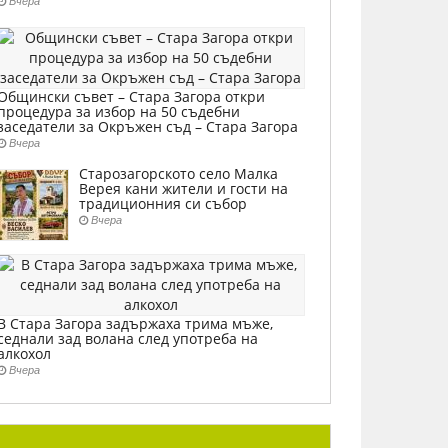
Вчера
Общински съвет – Стара Загора откри
процедура за избор на 50 съдебни
заседатели за Окръжен съд – Стара Загора
Вчера
Старозагорското село Малка
Верея кани жители и гости на
традиционния си събор
Вчера
В Стара Загора задържаха трима мъже,
седнали зад волана след употреба на
алкохол
Вчера