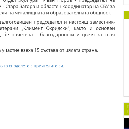
 отдел „Култура“, Иван Поров - председател на
- Стара Загора и областен координатор на СБУ за
тели на читалищната и образователната общност.
дългогодишен председател и настоящ заместник-
етерани „Климент Охридски“, както и основен
 бе почетена с благодарности и цветя за своя
участие взеха 15 състава от цялата страна.
о го споделете с приятелите си.
L