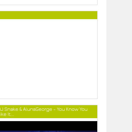
DJ Snake & AlunaGeorge - You Know You
ike It...