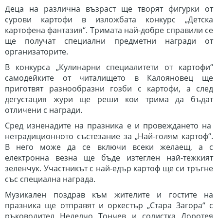
Деца на различна възраст ще творят фигурки от
сурови картофи в изложбата конкурс „Детска
картофена фантазия“. Тримата най-добре справили се
ще получат специални предметни награди от
организаторите.
В конкурса „Кулинарни специалитети от картофи“
самодейките от читалището в Калояновец ще
приготвят разнообразни гозби с картофи, а след
дегустация жури ще реши кои трима да бъдат
отличени с награди.
Сред изненадите на празника е и провеждането на
нетрадиционното състезание за „Най-голям картоф“.
В него може да се включи всеки желаещ, а с
електронна везна ще бъде изтеглен най-тежкият
зеленчук. Участникът с най-едър картоф ще си тръгне
със специална награда.
Музикален поздрав към жителите и гостите на
празника ще отправят и оркестър „Стара Загора“ с
ръководител Неделчо Тончев и солистка Доротея