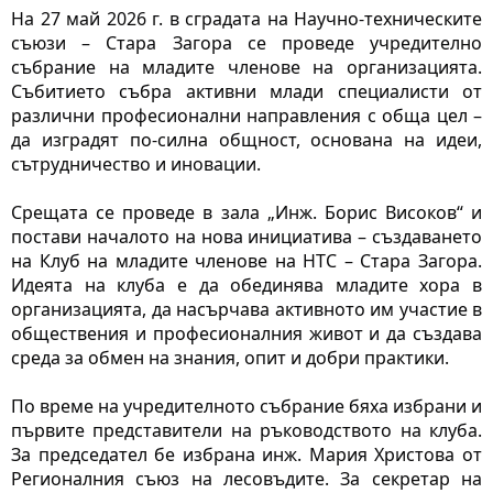
На 27 май 2026 г. в сградата на Научно-техническите 
съюзи – Стара Загора се проведе учредително 
събрание на младите членове на организацията. 
Събитието събра активни млади специалисти от 
различни професионални направления с обща цел – 
да изградят по-силна общност, основана на идеи, 
сътрудничество и иновации.
Срещата се проведе в зала „Инж. Борис Високов“ и 
постави началото на нова инициатива – създаването 
на Клуб на младите членове на НТС – Стара Загора. 
Идеята на клуба е да обединява младите хора в 
организацията, да насърчава активното им участие в 
обществения и професионалния живот и да създава 
среда за обмен на знания, опит и добри практики.
По време на учредителното събрание бяха избрани и 
първите представители на ръководството на клуба. 
За председател бе избрана инж. Мария Христова от 
Регионалния съюз на лесовъдите. За секретар на 