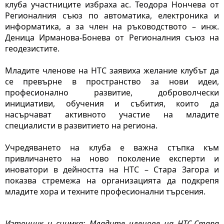
клуба участниците избраха ас. Теодора Нончева от 
Регионалния съюз по автоматика, електроника и 
информатика, а за член на ръководството – инж. 
Деница Ирманова-Бонева от Регионалния съюз на 
геодезистите.
Младите членове на НТС заявиха желание клубът да 
се превърне в пространство за нови идеи, 
професионално развитие, доброволчески 
инициативи, обучения и събития, които да 
насърчават активното участие на младите 
специалисти в развитието на региона.
Учредяването на клуба е важна стъпка към 
привличането на ново поколение експерти и 
иноватори в дейността на НТС – Стара Загора и 
показва стремежа на организацията да подкрепя 
младите хора и техните професионални търсения.
Източник и снимка: Младите членове на НТС-Стара 