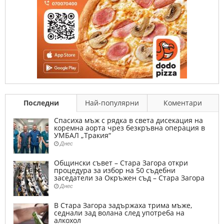
Последни
Най-популярни
Коментари
Спасиха мъж с рядка в света дисекация на
коремна аорта чрез безкръвна операция в
УМБАЛ „Тракия“
Днес
Общински съвет – Стара Загора откри
процедура за избор на 50 съдебни
заседатели за Окръжен съд – Стара Загора
Днес
В Стара Загора задържаха трима мъже,
седнали зад волана след употреба на
алкохол