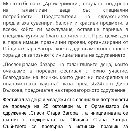
Мястото бе парк
„
Артилерийски", а каузата - подкрепа
на талантливи деца със специални
потребности. Представители на сдружението
предлагаха сувенири, балони и красиви предмети, а
всеки, който ги закупуваше, оставяше паричка в
спецална кутия за благотворителност. През целия ден
в парка имаше празнични прояви, организирани от
Община Стара Загора, което даде възможност повече
хора да се запознаят с инициативата на сдружението.
„
Посвещаваме базара на талантливите деца, които
очакваме в пореден фестивал с тяхно участие.
Благодарим на всички, които днес ни подкрепиха и
подпомогнаха каузата", каза пред stz24.com Дина
Вълкова, председател на старозагорското сдружение.
Фестивал за деца и младежи със специални потребности
се проведе на 25 октомври м. г. Организатор бе
сдружение „Спаси Стара Загора“ , а инициативата се
състоя с подкрепата на Община Стара Загора.
Събитието се превърна в истински празник за