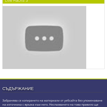
Live Hacks 3
СЪДЪРЖАНИЕ
Забранява се копирането на материали от уебсайта без упоменаване
на източника с връзка към него. Неспазването на това правило ще