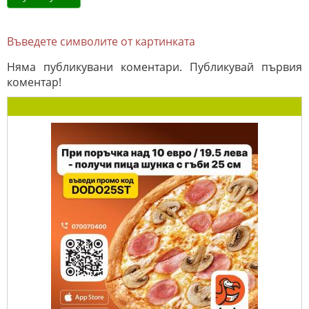
Въведете символите от картинката
Няма публикувани коментари. Публикувай първия
коментар!