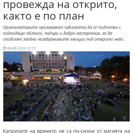
провежда на открито,
както е по план
Организаторите призовават публиката да се подготви с
подходящо облекло, чадъри и добро настроение, за да
споделят заедно незабравимите емоции под открито небе.
04.06.2026 12:15
Капризите на времето не са по-силни от магията на