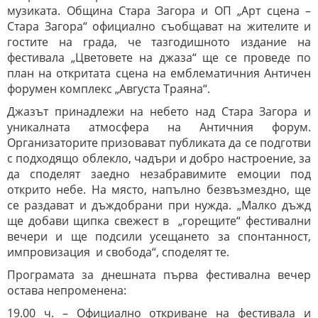
музиката. Община Стара Загора и ОП „Арт сцена –
Стара Загора“ официално съобщават на жителите и
гостите на града, че тазгодишното издание на
фестивала „Цветовете на джаза“ ще се проведе по
план на откритата сцена на емблематичния Античен
форумен комплекс „Августа Траяна“.
Джазът принадлежи на небето над Стара Загора и
уникалната атмосфера на Античния форум.
Организаторите призовават публиката да се подготви
с подходящо облекло, чадъри и добро настроение, за
да споделят заедно незабравимите емоции под
открито небе. На място, напълно безвъзмездно, ще
се раздават и дъждобрани при нужда. „Малко дъжд
ще добави щипка свежест в „горещите“ фестивални
вечери и ще подсили усещането за спонтанност,
импровизация и свобода“, споделят те.
Програмата за днешната първа фестивална вечер
остава непроменена:
19.00 ч. – Официално откриване на фестивала и