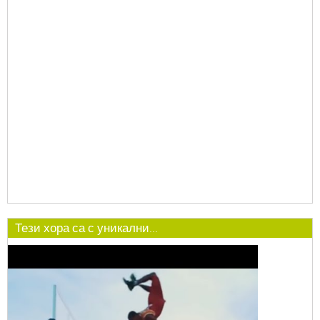
Тези хора са с уникални...