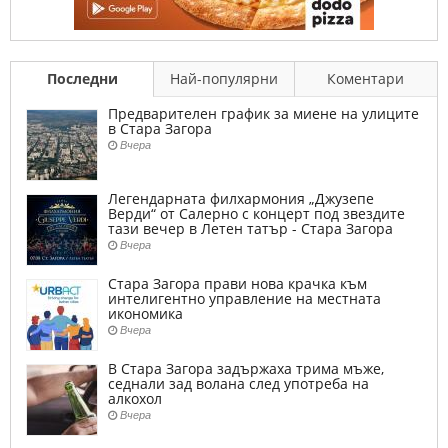
Последни
Най-популярни
Коментари
Предварителен график за миене на улиците
в Стара Загора
Вчера
Легендарната филхармония „Джузепе
Верди“ от Салерно с концерт под звездите
тази вечер в Летен татър - Стара Загора
Вчера
Стара Загора прави нова крачка към
интелигентно управление на местната
икономика
Вчера
В Стара Загора задържаха трима мъже,
седнали зад волана след употреба на
алкохол
Вчера