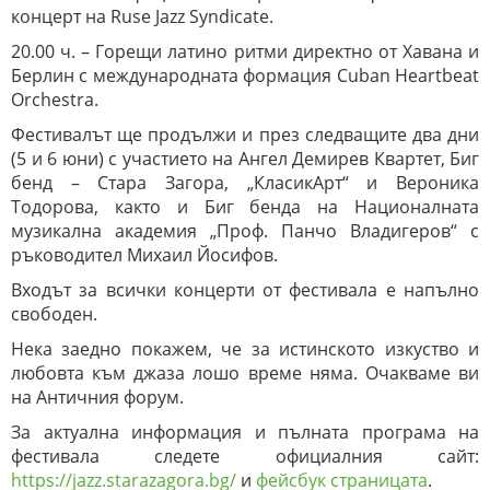
концерт на Ruse Jazz Syndicate.
20.00 ч. – Горещи латино ритми директно от Хавана и
Берлин с международната формация Cuban Heartbeat
Orchestra.
Фестивалът ще продължи и през следващите два дни
(5 и 6 юни) с участието на Ангел Демирев Квартет, Биг
бенд – Стара Загора, „КласикАрт“ и Вероника
Тодорова, както и Биг бенда на Националната
музикална академия „Проф. Панчо Владигеров“ с
ръководител Михаил Йосифов.
Входът за всички концерти от фестивала е напълно
свободен.
Нека заедно покажем, че за истинското изкуство и
любовта към джаза лошо време няма. Очакваме ви
на Античния форум.
За актуална информация и пълната програма на
фестивала следете официалния сайт:
https://jazz.starazagora.bg/
и
фейсбук страницата
.