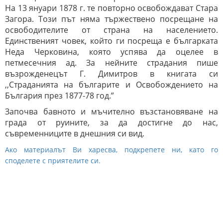
На 13 януари 1878 г. те повторно освобождават Стара
Загора. Този път няма тържествено посрещане на
освободителите от страна на населението.
Единственият човек, който ги посреща е българката
Неда Черковина, която успява да оцелее в
петмесечния ад. За нейните страдания пише
възрожденецът Г. Димитров в книгата си
,,Страданията на българите и Освобождението на
България през 1877-78 год.”
Започва бавното и мъчително възстановяване на
града от руините, за да достигне до нас,
съвременниците в днешния си вид.
Ако материалът Ви харесва, подкрепете ни, като го
споделете с приятелите си.