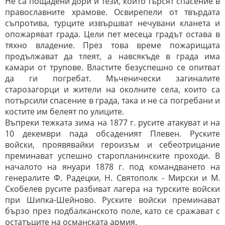
Не са пощадени дори и тези, които търсят спасение в
православните храмове. Освирепели от твърдата
съпротива, турците извършват нечувани кланета и
опожаряват града. Цели пет месеца градът остава в
тяхно владение. През това време пожарищата
продължават да тлеят, а навсякъде в града има
камари от трупове. Властите безуспешно се опитват
да ги погребат. Мъченически загиналите
старозагорци и жители на околните села, които са
потърсили спасение в града, така и не са погребани и
костите им белеят по улиците.
Въпреки тежката зима на 1877 г. русите атакуват и на
10 декември пада обсаденият Плевен. Руските
войски, проявявайки героизъм и себеотрицание
преминават успешно старопланинските проходи. В
началото на януари 1878 г. под командването на
генералите Ф. Радецки, Н. Святополк - Мирски и М.
Скобелев русите разбиват лагера на турските войски
при Шипка-Шейново. Руските войски преминават
бързо през подбалканското поле, като се сражават с
остатъците на османската армия.