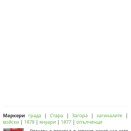
Маркери
града
|
Стара
|
Загора
|
загиналите
|
войски
|
1878
|
януари
|
1877
|
опълченци
Овладян е пожарът в горския масив над село