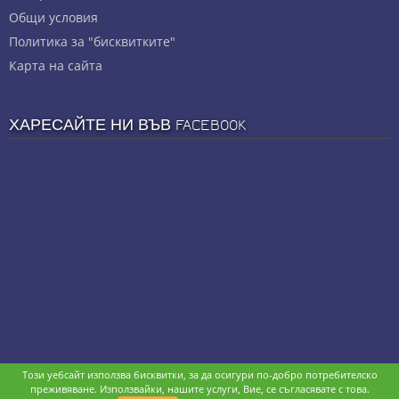
Общи условия
Политика за "бисквитките"
Карта на сайта
ХАРЕСАЙТЕ НИ ВЪВ FACEBOOK
Този уебсайт използва бисквитки, за да осигури по-добро потребителско
Copyright © stz24.com. Developed by
BPage CMS
.
преживяване. Използвайки, нашите услуги, Вие, се съгласявате с това.