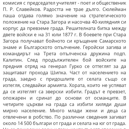
комисия с председател учителят - поет и общественик
П. Р. Славейков. Радостта не трае дълго. Сюлейман
паша отдава голямо значение на стратегическото
положение на Стара Загора и насочва 40-хилядния си
корпус да превземе града. Решителната битка между
двете войски е на 31 юли 1877 г. В боевете при Стара
Загора получават бойното си кръщение Самарското
знаме и Българското опълчение. Геройски загива и
командирът на Трета опълченска дружина подп.
Калитин. След продължителен бой войските на
предния отряд на генерал Гурко се оттеглят за да
защитават прохода Шипка. Част от населението на
града, заедно с придошлите от селата също се
изтегля, следвайки армията. Хората, които не успяват
да се изтеглят са зверски избити. Градът е превзет,
опожарен и сринат до основи от османците. В
четирите църкви на града са избити хиляди души
мирно население. Много млади жени и деца са
отвлечени в робство. По различни сведения загиват
около 14 500 българи от града и селата на юг от града.