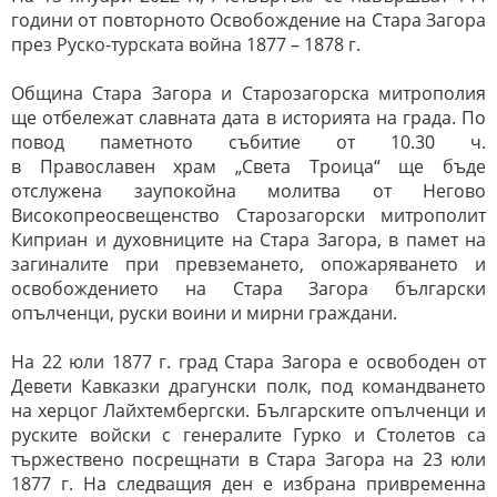
години от повторното Освобождение на Стара Загора
през Руско-турската война 1877 – 1878 г.
Община Стара Загора и Старозагорска митрополия
ще отбележат славната дата в историята на града. По
повод паметното събитие от 10.30 ч.
в Православен храм „Света Троица“ ще бъде
отслужена заупокойна молитва от Негово
Високопреосвещенство Старозагорски митрополит
Киприан и духовниците на Стара Загора, в памет на
загиналите при превземането, опожаряването и
освобождението на Стара Загора български
опълченци, руски воини и мирни граждани.
На 22 юли 1877 г. град Стара Загора е освободен от
Девети Кавказки драгунски полк, под командването
на херцог Лайхтембергски. Българските опълченци и
руските войски с генералите Гурко и Столетов са
тържествено посрещнати в Стара Загора на 23 юли
1877 г. На следващия ден е избрана привременна