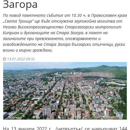
Загора
По повод паметното събитие от 10.30 ч. в Православен храм
„Света Троица“ ще бъде отслужена заупокойна молитва от
Негово Високопреосвещенство Старозагорски митрополит
Киприан и духовниците на Стара Загора, в памет на
загиналите при превземането, опожаряването и
освобождението на Стара Загора български опълченци, руски
воини и мирни граждани.
13.01.2022 09:32
На 13 януари 2022 г., /четвъртък/ се навършват 144