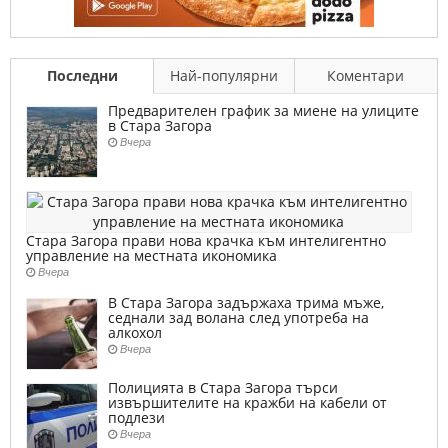
Последни
Най-популярни
Коментари
Предварителен график за миене на улиците
в Стара Загора
Вчера
Стара Загора прави нова крачка към интелигентно
управление на местната икономика
Вчера
В Стара Загора задържаха трима мъже,
седнали зад волана след употреба на
алкохол
Вчера
Полицията в Стара Загора търси
извършителите на кражби на кабели от
подлези
Вчера