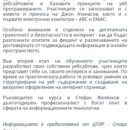
уебсайтовете и базовите принципи на уеб
програмирането. Участниците се запознават и с
живота и приноса на Джон Атанасов, както и с
първите електронни компютри – ABC и ENIAC.
Особено внимание е отделено на дигиталната
грамотност и безопасността в интернет - как да бъдат
разпознати опитите за фишинг и различаването на
достоверната от подвеждащата информация в онлайн
пространството.
Във втория етап на обучението участниците
разработват свои собствени уебсайтове, чрез които
представят себе си, своите интереси и занимания. По
време на практическата работа те усвояват умения за
структуриране на уеб съдържание и създаване на
визуално оформление на интернет страници.
Ръководител на курса е Стефан Желязков –
дългогодишен професионалист с богат опит в
сферата на информационните технологии.
Информацията е предоставена от
ЦПЛР - Стара