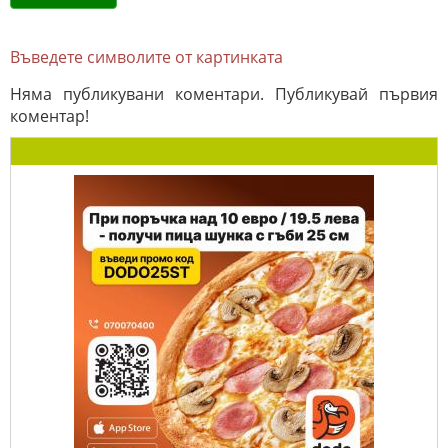
Въведете символите от картинката
Няма публикувани коментари. Публикувай първия
коментар!