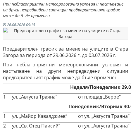
При неблагоприятни метеорологични условия и настъпване
на други непредвидени ситуации предварителният график
може да бъде променен.
26.06.2026 09:15
Предварителен график за миене на улиците в Стара
Загора за периода от 29.06.2026 г. до 03.07.2026 г.
При неблагоприятни метеорологични условия и
настъпване на други непредвидени ситуации
предварителният график може да бъде променен.
Неделя/Понеделник
29
.
0
1
ул. „Августа Траяна”
от площад „Берое“
Понеделник/Вторник 30.0
1
ул. „Майор Кавалджиев”
от ул. „Августа Траяна“
2
ул. „Св. Отец Паисий”
от ул. „Августа Траяна“