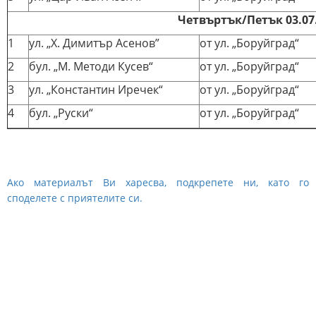
Четвъртък/Петък 03.07.
1
ул. „Х. Димитър Асенов”
от ул. „Боруйград“
2
бул. „М. Методи Кусев“
от ул. „Боруйград“
3
ул. „Константин Иречек“
от ул. „Боруйград“
4
бул. „Руски“
от ул. „Боруйград“
Ако материалът Ви харесва, подкрепете ни, като го
споделете с приятелите си.