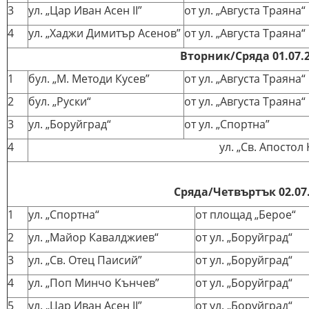
3
ул. „Цар Иван Асен II”
от ул. „Августа Траяна“
4
ул. „Хаджи Димитър Асенов”
от ул. „Августа Траяна“
Вторник/Сряда 01.07.2
1
бул. „М. Методи Кусев”
от ул. „Августа Траяна“
2
бул. „Руски“
от ул. „Августа Траяна“
3
ул. „Боруйград“
от ул. „Спортна”
4
ул. „Св. Апостол
Сряда/Четвъртък 02.07.
1
ул. „Спортна“
от площад „Берое“
2
ул. „Майор Кавалджиев“
от ул. „Боруйград“
3
ул. „Св. Отец Паисий”
от ул. „Боруйград“
4
ул. „Поп Минчо Кънчев”
от ул. „Боруйград“
5
ул. „Цар Иван Асен II”
от ул. „Боруйград“