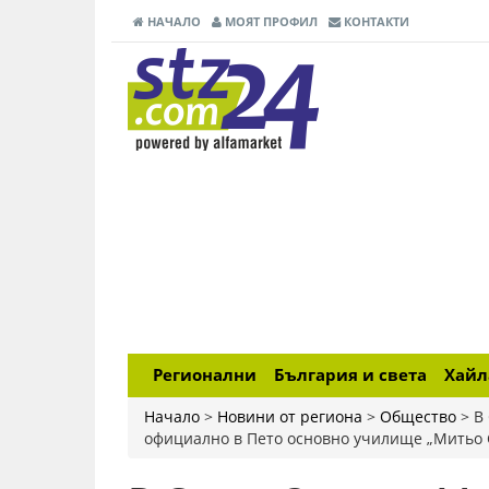
НАЧАЛО
МОЯТ ПРОФИЛ
КОНТАКТИ
Регионални
България и света
Хай
Начало
>
Новини от региона
>
Общество
>
В
официално в Пето основно училище „Митьо 