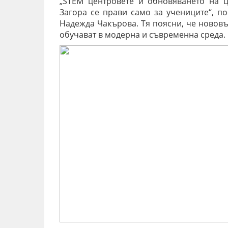
„STEM центровете и обновяването на ц
Загора се прави само за учениците“, п
Надежда Чакърова. Тя поясни, че нововъ
обучават в модерна и съвременна среда