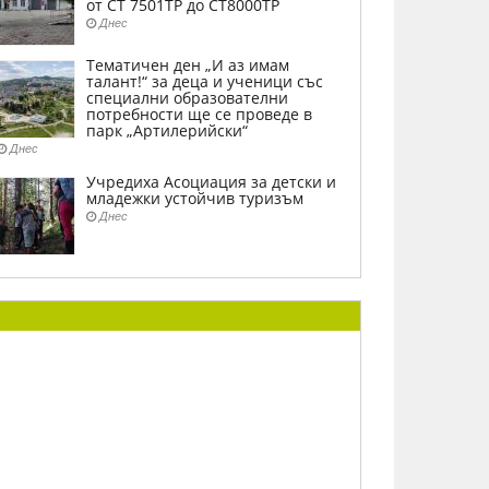
от СТ 7501ТР до СТ8000ТР
Днес
Тематичен ден „И аз имам
талант!“ за деца и ученици със
специални образователни
потребности ще се проведе в
парк „Артилерийски“
Днес
Учредиха Асоциация за детски и
младежки устойчив туризъм
Днес