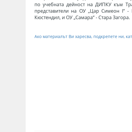
по учебната дейност на ДИПКУ към Тра
представители на ОУ „Цар Симеон I“ - В
Кюстендил, и ОУ „Самара“ - Стара Загора.
Ако материалът Ви харесва, подкрепете ни, кат