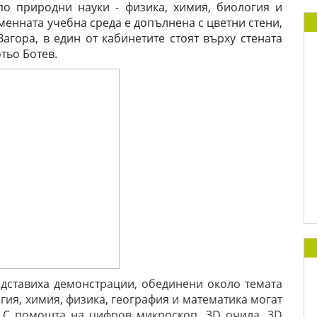
по природни науки - физика, химия, биология и
еменната учебна среда е допълнена с цветни стени,
Загора, в един от кабинетите стоят върху стената
отьо Ботев.
дставиха демонстрации, обединени около темата
огия, химия, физика, география и математика могат
. С помощта на цифров микроскоп, 3D очила, 3D