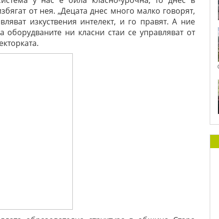
истема у нас е била класно-урочна, то днес в
збягат от нея. „Децата днес много малко говорят,
ляват изкуствения интелект, и го правят. А ние
а оборудваните ни класни стаи се управляват от
екторката.