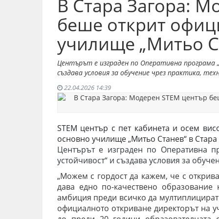
В Стара Загора: 
беше открит офиц
училище „Митьо С
Центърът е изграден по Оперативна програма „
създава условия за обучение чрез практика, тех
22.04.2026 14:39
STEM център с пет кабинета и осем вис
основно училище „Митьо Станев“ в Стара 
Центърът е изграден по Оперативна п
устойчивост“ и създава условия за обуче
„Можем с гордост да кажем, че с откри
дава едно по-качествено образование 
амбиция преди всичко да мултиплицират 
официалното откриване директорът на у