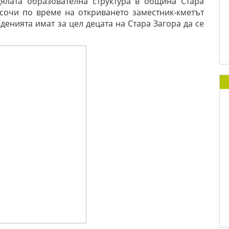
ялата образователна структура в община Стара
осочи по време на откриването заместник-кметът
денията имат за цел децата на Стара Загора да се
.