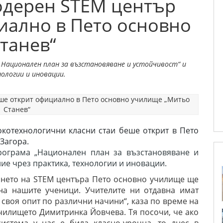
Модерен STEM център
иално в Пето основно
танев“
Национален план за възстановяване и устойчивост“ и
нологии и иновации.
окотехнологични класни стаи беше открит в Пето
Загора.
рограма „Национален план за възстановяване и
ние чрез практика, технологии и иновации.
ването на STEM центъра Пето основно училище ще
на нашите ученици. Учителите ни отдавна имат
своя опит по различни начини“, каза по време на
чилището Димитринка Йовчева. Тя посочи, че ако