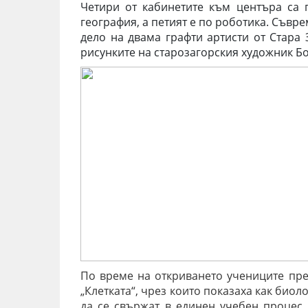
Четири от кабинетите към центъра са 
география, а петият е по роботика. Съвр
дело на двама графти артисти от Стара 
рисунките на старозагорския художник Б
По време на откриването учениците пре
„Клетката“, чрез които показаха как биол
да се свържат в единен учебен процес