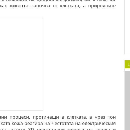
как животът започва от клетката, а природните
L
ни процеси, протичащи в клетката, а чрез тон
ката кожа реагира на честотата на електрическия
 на гостите 3D принтирани модели на клетки и