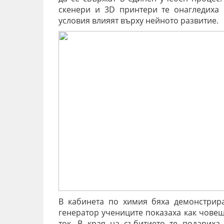
скенери и 3D принтери те онагледиха 
условия влияят върху нейното развитие.
В кабинета по химия бяха демонстрира
генератор учениците показаха как човеш
ток. В края на събитието те подариха