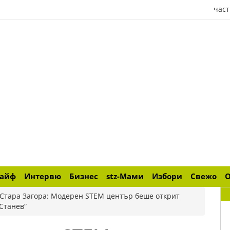
част
лайф
Интервю
Бизнес
stz-Мами
Избори
Свежо
 Стара Загора: Модерен STEM център беше открит
Станев“