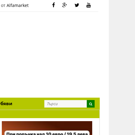
 от
Alfamarket
Обяви