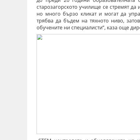
до преди 20 години образователната с
старозагорското училище се стремят да и
но много бързо кликат и могат да управ
трябва да бъдем на тяхното ниво, затов
обучените ни специалисти“, каза още дир