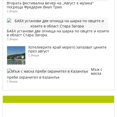
Втората фестивална вечер на „Август е музика"
посреща Фредерик Виал Трио
Вчера
БАБХ установи две огнища на шарка по овцете и козите
в област Стара Загора
Вчера
Хотелиерите край морето запазват цените
през август
Вчера
Мъж с
маска
преби охранител в Казанлък
Вчера