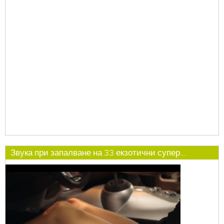
Звука при запалване на 33 екзотични супер...