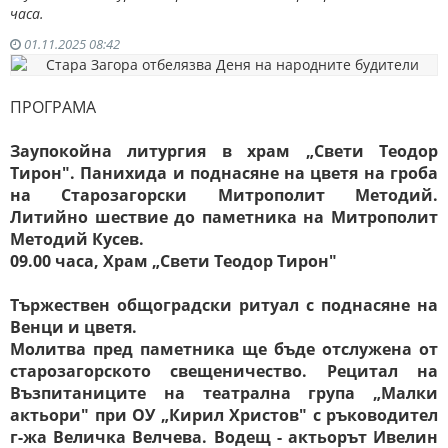
часа.
01.11.2025 08:42
ПРОГРАМА
Заупокойна литургия в храм „Свети Теодор
Тирон". Панихида и поднасяне на цветя на гроба
на Старозагорски Митрополит Методий.
Литийно шествие до паметника на Митрополит
Методий Кусев.
09.00 часа, Храм „Свети Теодор Тирон"
Тържествен общоградски ритуал с поднасяне на
Венци и цветя.
Молитва пред паметника ще бъде отслужена от
старозагорското свещеничество. Рецитал на
Възпитаниците на театрална група „Малки
актьори" при ОУ „Кирил Христов" с ръководител
г-жа Величка Велчева. Водещ - актьорът Ивелин