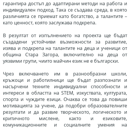
гарантира достъп до адаптирани методи на
работа и
индивидуален подход. Така се създава среда, в която
различията се приемат като
богатство, а талантите –
като ценност, която заслужава подкрепа.
В резултат от изпълнението на проекта ще бъдат
създадени устойчиви възможности за развитие,
изява и подкрепа на талантите на деца и ученици от
община Стара Загора, включително на деца от
уязвими групи, чиито майчин език не е български.
Чрез включването им в разнообразни школи,
кръжоци и работилници ще бъдат разпознати и
насърчени техните индивидуални способности и
интереси в областта на STEM, изкуствата, културата,
спорта и чуждите езици. Очаква се това да повиши
мотивацията за учене, да подобри образователните
резултати и да развие творческото, логическото и
критичното мислене, както и езиковите,
комуникационните и социалните умения на