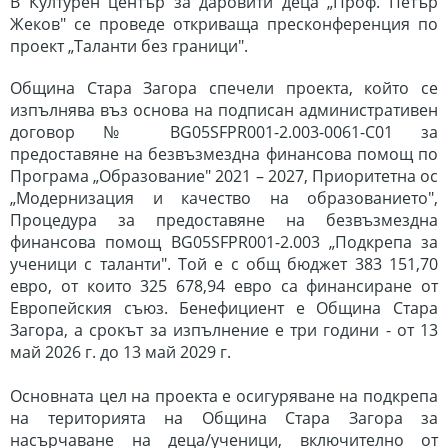
В Културен център за даровити деца „Проф. Петър
Жеков" се проведе откриваща пресконференция
по
проект „Таланти без граници".
Община Стара Загора спечели проекта, който се
изпълнява въз основа на подписан административен
договор № BG05SFPR001-2.003-0061-C01 за
предоставяне на безвъзмездна финансова помощ по
Програма „Образование" 2021 – 2027, Приоритетна ос
„Модернизация и качество на образованието",
Процедура за предоставяне на безвъзмездна
финансова помощ BG05SFPR001-2.003 „Подкрепа за
ученици с таланти". Той е с общ бюджет 383 151,70
евро, от които 325 678,94 евро са финансиране от
Европейския съюз. Бенефициент е Община Стара
Загора, а срокът за изпълнение е три години - от 13
май 2026 г. до 13 май 2029 г.
Основната цел на проекта е осигуряване на подкрепа
на територията на Община Стара
Загора за
насърчаване на деца/ученици, включително от