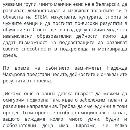
уязвими групи, чиито майчин език не е
български, да
развиват, демонстрират и изявяват талантите си в
областта на STEM, изкуствата, културата, спорта и
чуждите езици и да постигат по-високи резултати в
обучението. С него ще се създаде устойчив модел за
извънкласни образователни дейности, които ще
дадат възможност на подрастващите да развиват
своите способности в подкрепяща и мотивираща
среда.
По време на събитието зам.-кметът Надежда
Чакърова представи целите, дейностите и очакваните
резултати от проекта.
„Искаме още в ранна детска възраст да можем да
осигурим подкрепа там, където забележим талант в
различни направления. Трябва да сме единни в този
процес. Този проект е особено емоционален за нас,
защото виждаме колко много умни, будни и
любознателни деца има. Вярваме, че всяка