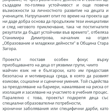
създадем по-голяма устойчивост и още повече
възможности за личностното развитие на децата и
учениците. Натрупаният опит по време на проекта ще
ни даде добра основа да продължим тези инициативи
и след неговото приключване, така че постигнатите
резултати да бъдат устойчиви във времето", отбеляза
Станимира Димитрова, началник на отдел
„Образование и младежки дейности" в Община Стара
Загора.
Проектът поставя особен фокус върху
приобщаването на деца от уязвими групи, чиито
майчин език не е български, като им предоставя
безопасна и мотивираща среда, в която да развият
езикови, социални и сценични умения. Той съдейства
за преодоляване на бариери, намаляване на
риска от
изолация и засилване на участието в учебния процес.
Паралелно с това, проектът подкрепя деца със
специални образователни потребности,
хронични заболявания или специфични дарби, като