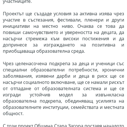
участниците.
Проектът ще създаде условия за активна изява чрез
участие в състезания, фестивали, пленери и други
инициативи на местно ниво. Очаква се това да
повиши самочувствието и увереността на децата, да
насърчи стремежа към високи постижения и да
допринесе за изграждането на позитивна и
приобщаваща образователна среда.
Чрез целенасочена подкрепа за деца и ученици със
специални образователни потребности, хронични
заболявания, изявени дарби и деца в риск ще се
насърчи социалното включване, ще се намали рискът
от отпадане от образователната система и ще се
изгради устойчив модел за извънкласна
образователна подкрепа, обединяващ усилията на
образователните институции, семействата и местната
общност.
С този проект Община Стара Загора поставя началото