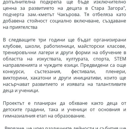
допълнителна подкрепа ще бъде изключително
ценна за развитието на децата в Стара Загора",
подчерта зам.-кметът Чакърова. Тя отбеляза като
добавена стойност социално включване, създаване
на приятелства
В следващите три години ще бъдат организирани
клубове, школи, работилници, майсторски класове,
тренировъчни лагери и други форми на обучение в
областта на изкуствата, културата, спорта, STEM
направленията и чуждите езици. Предвидени са още
конкурси, състезания, фестивали, пленери,
викторини, хакатони и други инициативи, които ще
насърчават развитието и изявата на талантливите
деца и ученици.
Проектът е планиран да обхване както деца от
детските градини, така и ученици от основния и
гимназиалния етап на образование.
„Вярваме, че чрез различните дейности и събития ще