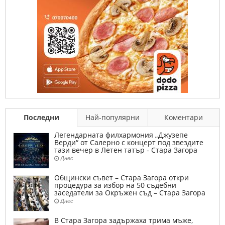
Последни
Най-популярни
Коментари
Легендарната филхармония „Джузепе
Верди“ от Салерно с концерт под звездите
тази вечер в Летен татър - Стара Загора
Днес
Общински съвет – Стара Загора откри
процедура за избор на 50 съдебни
заседатели за Окръжен съд – Стара Загора
Днес
В Стара Загора задържаха трима мъже,