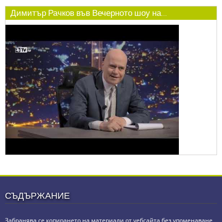
Димитър Рачков във Вечерното шоу на...
СЪДЪРЖАНИЕ
Забранява се копирането на материали от уебсайта без упоменаване