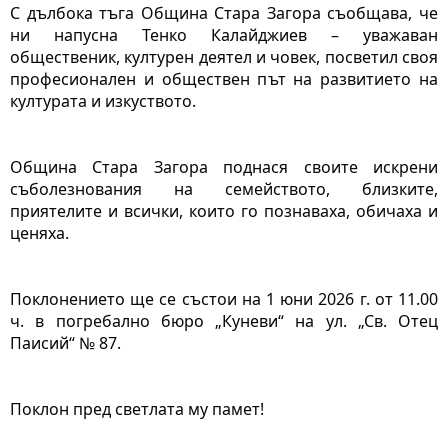
С дълбока тъга Община Стара Загора съобщава, че 
ни напусна Тенко Калайджиев – уважаван 
общественик, културен деятел и човек, посветил своя 
професионален и обществен път на развитието на 
културата и изкуството.
Община Стара Загора поднася своите искрени 
съболезнования на семейството, близките, 
приятелите и всички, които го познаваха, обичаха и 
ценяха.
Поклонението ще се състои на 1 юни 2026 г. от 11.00 
ч. в погребално бюро „Куневи“ на ул. „Св. Отец 
Паисий“ № 87.
Поклон пред светлата му памет!