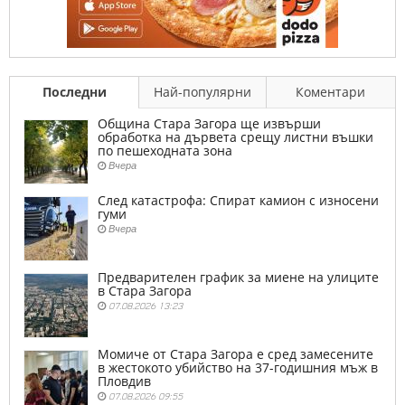
Последни
Най-популярни
Коментари
Община Стара Загора ще извърши
обработка на дървета срещу листни въшки
по пешеходната зона
Вчера
След катастрофа: Спират камион с износени
гуми
Вчера
Предварителен график за миене на улиците
в Стара Загора
07.08.2026 13:23
Момиче от Стара Загора е сред замесените
в жестокото убийство на 37-годишния мъж в
Пловдив
07.08.2026 09:55