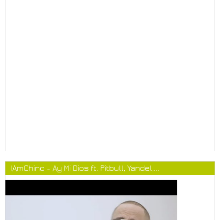
IAmChino - Ay Mi Dios ft. Pitbull, Yandel,...